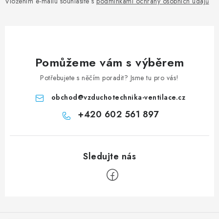
Vložením e-mailu souhlasíte s
podmínkami ochrany osobních údajů
Pomůžeme vám s výběrem
Potřebujete s něčím poradit? Jsme tu pro vás!
obchod
@
vzduchotechnika-ventilace.cz
+420 602 561 897
Zápatí