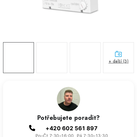
ZVLHČOVAČE VZDUCHU PRŮMYSLOVÉ
NAHŘÍVACÍ POLŠTÁŘEK S LÁVOVÝM PÍSKEM
VÝPRODEJ
O nás
Reference a zkušenosti
Rady a tipy
Doprava a platba
Kontakty
+ další (3)
Potřebujete poradit?
+420 602 561 897
Po–Čt 7:30–16:00, Pá 7:30–13:30