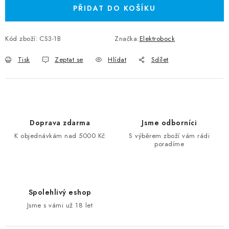
PŘIDAT DO KOŠÍKU
Kód zboží:
CS3-1B
Značka:
Elektrobock
Tisk
Zeptat se
Hlídat
Sdílet
Doprava zdarma
Jsme odborníci
K objednávkám nad 5000 Kč
S výběrem zboží vám rádi
poradíme
Spolehlivý eshop
Jsme s vámi už 18 let