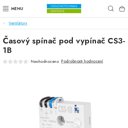
Přejít na obsah
Hleda
Ventilátory
VENTILÁTORY
Časový spínač pod vypínač CS3-
VZDUCHOTECHNIKA
1B
REKUPERACE
Podrobnosti hodnocení
Neohodnoceno
TOPENÍ A CHLAZENÍ
ÚPRAVA VZDUCHU
FILTRY
ODVLHČOVAČE