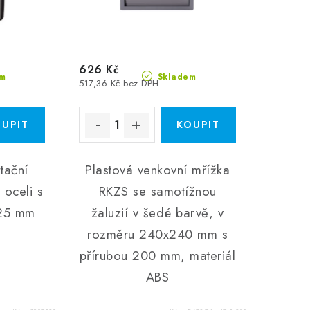
626 Kč
m
Skladem
517,36 Kč bez DPH
tační
Plastová venkovní mřížka
 oceli s
RKZS se samotížnou
125 mm
žaluzií v šedé barvě, v
rozměru 240x240 mm s
přírubou 200 mm, materiál
ABS