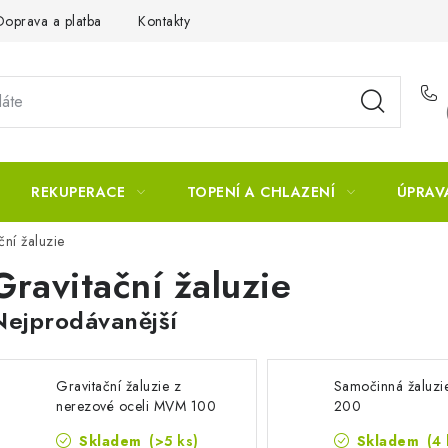
Doprava a platba
Kontakty
REKUPERACE
TOPENÍ A CHLAZENÍ
ÚPRAV
ční žaluzie
Gravitační žaluzie
Nejprodávanější
Gravitační žaluzie z
Samočinná žaluzi
nerezové oceli MVM 100
200
Skladem
(>5 ks)
Skladem
(4 