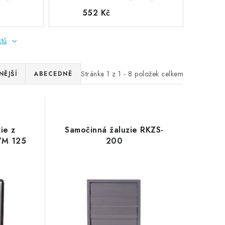
552 Kč
ktů
Stránka
1
z
1
-
8
položek celkem
ĚJŠÍ
ABECEDNĚ
ie z
Samočinná žaluzie RKZS-
VM 125
200