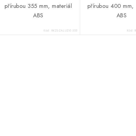
přírubou 355 mm, materiál
přírubou 400 mm, 
ABS
ABS
Kód:
RKZS-ZALUZIE-355
Kód:
Ovládací prvky výpisu