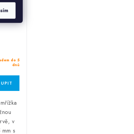
asím
adem do 5
dnů
 mřížka
žnou
rvě, v
5 mm s