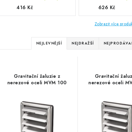
416 Kč
626 Kč
Zobrazit více produ
Řazení produktů
NEJLEVNĚJŠÍ
NEJDRAŽŠÍ
NEJPRODÁVAN
Výpis produktů
Gravitační žaluzie z
Gravitační žaluz
nerezové oceli MVM 100
nerezové oceli M