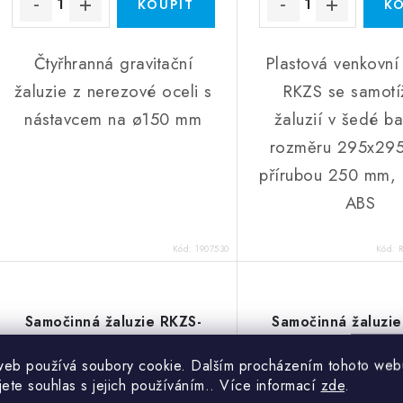
Čtyřhranná gravitační
Plastová venkovní
žaluzie z nerezové oceli s
RKZS se samotí
nástavcem na ø150 mm
žaluzií v šedé ba
rozměru 295x29
přírubou 250 mm, 
ABS
Kód:
1907530
Kód:
Samočinná žaluzie RKZS-
Samočinná žaluzie
355
400
web používá soubory cookie. Dalším procházením tohoto web
jete souhlas s jejich používáním.. Více informací
zde
.