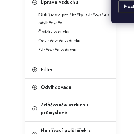
Úprava vzduchu
Nas
Příslušenství pro čističky, zvlhčovače a
odvlhčovače
Čističky vzduchu
Odvlhčovače vzduchu
Zvlhčovače vzduchu
Filtry
Odvlhčovače
Zvlhčovače vzduchu
průmyslové
Nahřívací polštářek s