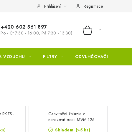
Přihlášení
Registrace
+420 602 561 897
(Po - Čt 7:30 - 16:00, Pá 7:30 - 13:30)
NÁKUPNÍ KOŠÍ
A VZDUCHU
FILTRY
ODVLHČOVAČE
ZVL
e RKZS-
Gravitační žaluzie z
nerezové oceli MVM 125
ks)
Skladem
(>5 ks)