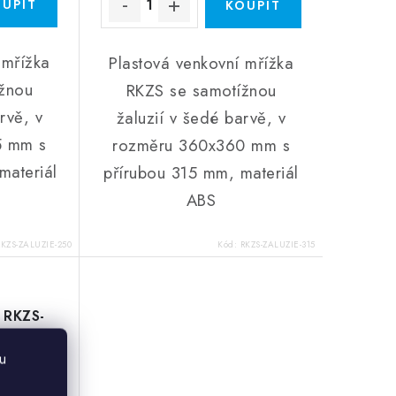
 mřížka
Plastová venkovní mřížka
žnou
RKZS se samotížnou
rvě, v
žaluzií v šedé barvě, v
5 mm s
rozměru 360x360 mm s
materiál
přírubou 315 mm, materiál
ABS
RKZS-ZALUZIE-250
Kód:
RKZS-ZALUZIE-315
 RKZS-
u