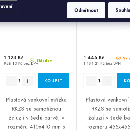
tavení
Odmítnout
Souhl
1 123 Kč
1 445 Kč
Skl
Skladem
928,10 Kč bez DPH
1 194,21 Kč bez DPH
Plastová venkovní mřížka
Plastová venkovní
RKZS se samotížnou
RKZS se samotí
žaluzií v šedé barvě, v
žaluzií v šedé ba
rozměru 410x410 mm s
rozměru 455x45