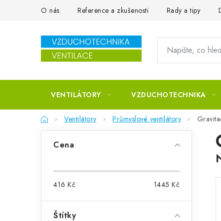
Přejít na obsah
O nás
Reference a zkušenosti
Rady a tipy
VENTILÁTORY
VZDUCHOTECHNIKA
Domů
Ventilátory
Průmyslové ventilátory
Gravita
Postranní panel
Cena
416
Kč
1445
Kč
Štítky