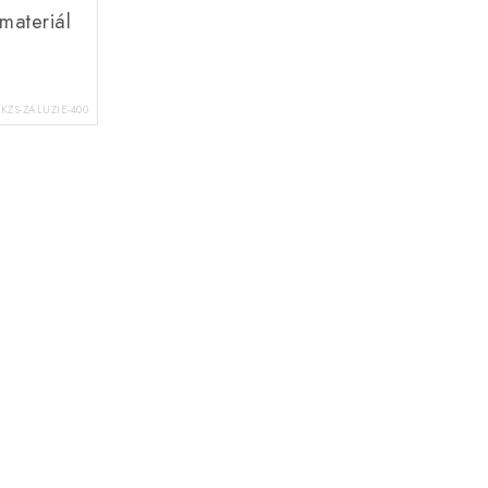
materiál
RKZS-ZALUZIE-400