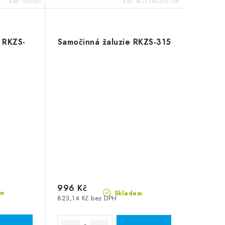
Kód:
1907520
Kód:
RKZS-ZALUZIE-200
 RKZS-
Samočinná žaluzie RKZS-315
996 Kč
m
Skladem
823,14 Kč bez DPH