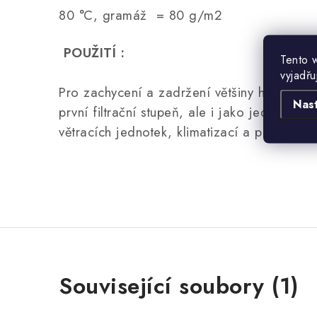
80 °C, gramáž = 80 g/m2
POUŽITÍ :
Tento 
vyjadřu
Pro zachycení a zadržení většiny hrubých p
Nas
první filtrační stupeň, ale i jako jediný filtr
větracích jednotek, klimatizací a podobně.
Související soubory (1)