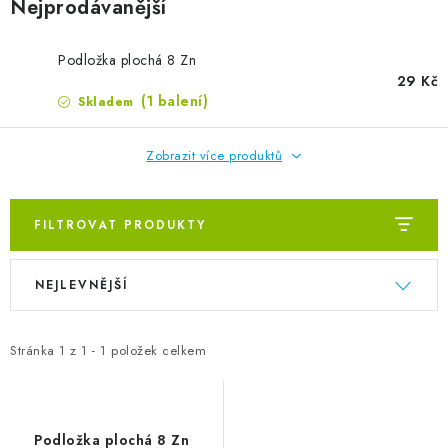
ZVLHČOVAČE VZDUCHU PRŮMYSLOVÉ
Nejprodávanější
NAHŘÍVACÍ POLŠTÁŘEK S LÁVOVÝM PÍSKEM
Podložka plochá 8 Zn
29 Kč
(1 balení)
Skladem
VÝPRODEJ
Zobrazit více produktů
O nás
Reference a zkušenosti
Rady a tipy
Doprava a platba
Kontakty
FILTROVAT PRODUKTY
Výpis produktů
Řazení produktů
NEJLEVNĚJŠÍ
Stránka
1
z
1
-
1
položek celkem
Podložka plochá 8 Zn