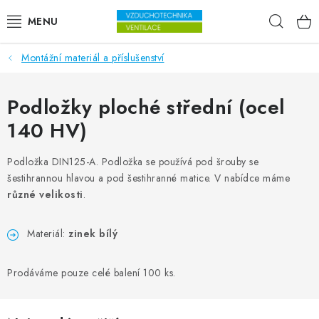
Přejít na obsah
Hleda
Montážní materiál a příslušenství
VENTILÁTORY
VZDUCHOTECHNIKA
Podložky ploché střední (ocel
140 HV)
REKUPERACE
Podložka DIN125-A. Podložka se používá pod šrouby se
TOPENÍ A CHLAZENÍ
šestihrannou hlavou a pod šestihranné matice. V nabídce máme
různé velikosti
.
ÚPRAVA VZDUCHU
Materiál:
zinek bílý
FILTRY
Prodáváme pouze celé balení 100 ks.
ODVLHČOVAČE