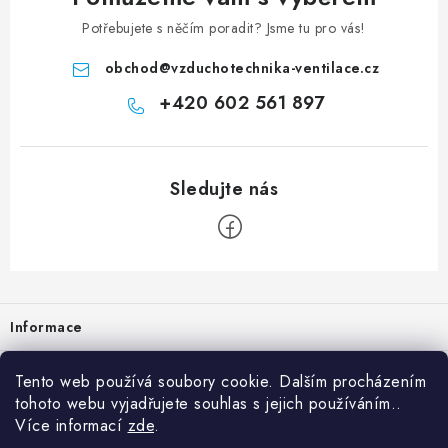
Potřebujete s něčím poradit? Jsme tu pro vás!
obchod
@
vzduchotechnika-ventilace.cz
+420 602 561 897
Zápatí
Informace
Prodejna
Tento web používá soubory cookie. Dalším procházením
tohoto webu vyjadřujete souhlas s jejich používáním..
Rady a tipy
Více informací
zde
.