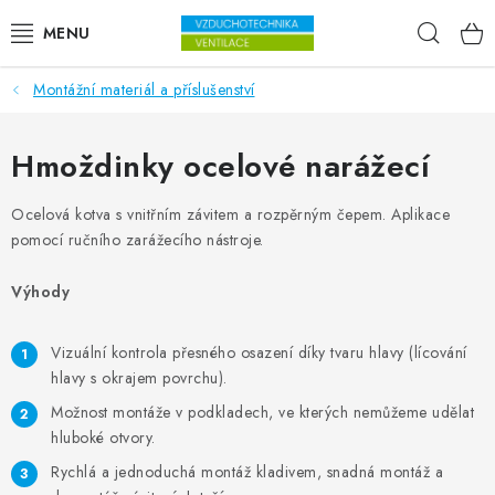
Přejít na obsah
Hleda
Montážní materiál a příslušenství
VENTILÁTORY
VZDUCHOTECHNIKA
Hmoždinky ocelové narážecí
REKUPERACE
Ocelová kotva s vnitřním závitem a rozpěrným čepem. Aplikace
pomocí ručního zarážecího nástroje.
TOPENÍ A CHLAZENÍ
Výhody
ÚPRAVA VZDUCHU
Vizuální kontrola přesného osazení díky tvaru hlavy (lícování
hlavy s okrajem povrchu).
FILTRY
Možnost montáže v podkladech, ve kterých nemůžeme udělat
hluboké otvory.
ODVLHČOVAČE
Rychlá a jednoduchá montáž kladivem, snadná montáž a