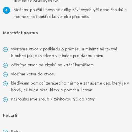
ZVLHČOVAČE VZDUCHU PRŮMYSLOVÉ
demontáž závitových tyčí.
Možnost použití libovolné délky závitových tyčí nebo šroubů a
NAHŘÍVACÍ POLŠTÁŘEK S LÁVOVÝM PÍSKEM
neomezená tloušťka kotveného předmětu.
VÝPRODEJ
Montážní postup
O nás
Reference a zkušenosti
Rady a tipy
vyvrtáme otvor v podkladu o průměru a minimálně takové
hloubce jak je uvedeno v tabulce pro danou kotvu
Doprava a platba
Kontakty
očistíme otvor od zbytků po vrtání kartáčkem
vložíme kotvu do otvoru
kladívkem pomocí zarážecího nástroje zatlučeme čep, který je v
kotvě, až bude okraj hlavy a povrchu lícovat
našroubujeme šroub / závitovou tyč do kotvy
Použití
Beton