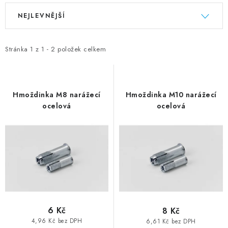
Výpis produktů
Řazení produktů
NEJLEVNĚJŠÍ
Stránka
1
z
1
-
2
položek celkem
Hmoždinka M8 narážecí
Hmoždinka M10 narážecí
ocelová
ocelová
6 Kč
8 Kč
4,96 Kč bez DPH
6,61 Kč bez DPH