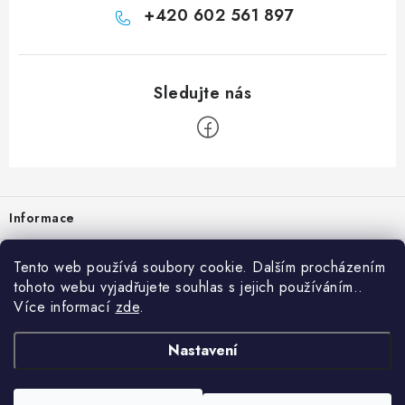
+420 602 561 897
Zápatí
Informace
Prodejna
Tento web používá soubory cookie. Dalším procházením
tohoto webu vyjadřujete souhlas s jejich používáním..
Rady a tipy
Více informací
zde
.
Heuréka
Nastavení
Copyright 2026
vzduchotechnika-ventilace
. Všechna práva vyhrazena.