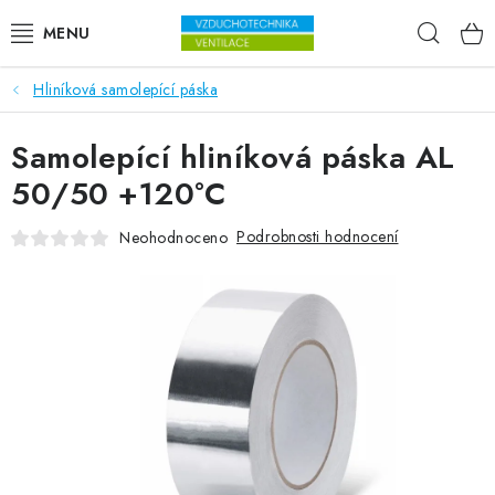
Přejít na obsah
Hleda
Hliníková samolepící páska
VENTILÁTORY
Samolepící hliníková páska AL
VZDUCHOTECHNIKA
50/50 +120°C
REKUPERACE
Podrobnosti hodnocení
Neohodnoceno
TOPENÍ A CHLAZENÍ
ÚPRAVA VZDUCHU
FILTRY
ODVLHČOVAČE