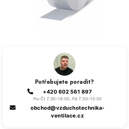
ZVLHČOVAČE VZDUCHU PRŮMYSLOVÉ
NAHŘÍVACÍ POLŠTÁŘEK S LÁVOVÝM PÍSKEM
VÝPRODEJ
O nás
Reference a zkušenosti
Rady a tipy
Doprava a platba
Kontakty
Potřebujete poradit?
+420 602 561 897
Po–Čt 7:30–16:00, Pá 7:30–13:30
obchod@vzduchotechnika-
ventilace.cz