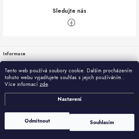
Zápatí
Informace
Prodejna
Tento web používá soubory cookie. Dalším procházením
tohoto webu vyjadřujete souhlas s jejich používáním..
Rady a tipy
Více informací
zde
.
Heuréka
Nastavení
Copyright 2026
vzduchotechnika-ventilace
. Všechna práva vyhrazena.
Odmítnout
Souhlasím
Vytvořil Shoptet
Nastavil tým EshopyUmíme.cz