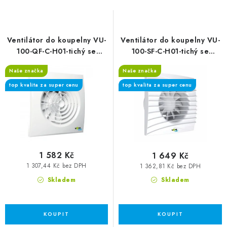
Ventilátor do koupelny VU-
Ventilátor do koupelny VU-
100-QF-C-H01-tichý se
100-SF-C-H01-tichý se
zpětnou klapkou, časový
zpětnou klapkou, časový
Naše značka
Naše značka
spínač, hygrostat
spínač, hygrostat
top kvalita za super cenu
top kvalita za super cenu
1 582 Kč
1 649 Kč
1 307,44 Kč bez DPH
1 362,81 Kč bez DPH
Skladem
Skladem