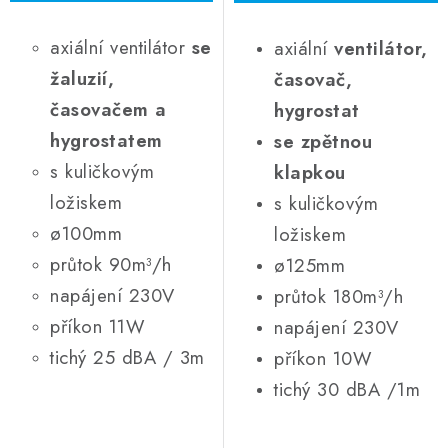
axiální ventilátor
se
axiální
ventilátor,
žaluzií,
časovač,
časovačem a
hygrostat
hygrostatem
se zpětnou
s kuličkovým
klapkou
ložiskem
s kuličkovým
ø100mm
ložiskem
průtok 90m³/h
ø125mm
napájení 230V
průtok 180m³/h
příkon 11W
napájení 230V
tichý 25 dBA / 3m
příkon 10W
tichý 30 dBA /1m