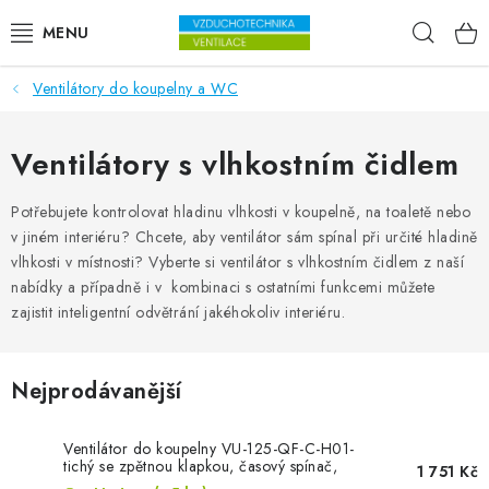
Přejít na obsah
Hleda
Ventilátory do koupelny a WC
VENTILÁTORY
VZDUCHOTECHNIKA
Ventilátory s vlhkostním čidlem
REKUPERACE
Potřebujete kontrolovat hladinu vlhkosti v koupelně, na toaletě nebo
v jiném interiéru? Chcete, aby ventilátor sám spínal při určité hladině
vlhkosti v místnosti? Vyberte si ventilátor s vlhkostním čidlem z naší
TOPENÍ A CHLAZENÍ
nabídky a případně i v kombinaci s ostatními funkcemi můžete
zajistit inteligentní odvětrání jakéhokoliv interiéru.
ÚPRAVA VZDUCHU
FILTRY
Nejprodávanější
ODVLHČOVAČE
Ventilátor do koupelny VU-125-QF-C-H01-
tichý se zpětnou klapkou, časový spínač,
1 751 Kč
hygrostat