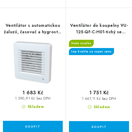
Ventilátor s automatickou
Ventilátor do koupelny VU-
žaluzií, časovač a hygrostat
125-QF-C-H01-tichý se
Alta 100 THL
zpětnou klapkou, časový
Naše značka
spínač, hygrostat
top kvalita za super cenu
1 683 Kč
1 751 Kč
1 390,91 Kč bez DPH
1 447,11 Kč bez DPH
Skladem
Skladem