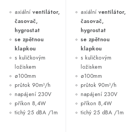
axiální
ventilátor,
axiální
ventilátor,
časovač,
časovač,
hygrostat
hygrostat
se zpětnou
se zpětnou
klapkou
klapkou
s kuličkovým
s kuličkovým
ložiskem
ložiskem
ø100mm
ø100mm
průtok 90m³/h
průtok 90m³/h
napájení 230V
napájení 230V
příkon 8,4W
příkon 8,4W
tichý 25 dBA /1m
tichý 25 dBA /1m