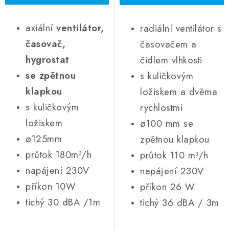
axiální
ventilátor,
radiální ventilátor s
časovač,
časovačem a
hygrostat
čidlem vlhkosti
se zpětnou
s kuličkovým
klapkou
ložiskem a dvěma
s kuličkovým
rychlostmi
ložiskem
ø100 mm se
ø125mm
zpětnou klapkou
průtok 180m³/h
průtok 110 m³/h
napájení 230V
napájení 230V
příkon 10W
příkon 26 W
tichý 30 dBA /1m
tichý 36 dBA / 3m