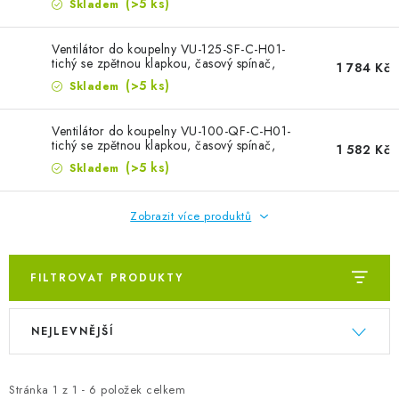
ZVLHČOVAČE VZDUCHU PRŮMYSLOVÉ
(>5 ks)
Skladem
NAHŘÍVACÍ POLŠTÁŘEK S LÁVOVÝM PÍSKEM
Ventilátor do koupelny VU-125-SF-C-H01-
tichý se zpětnou klapkou, časový spínač,
1 784 Kč
hygrostat
(>5 ks)
Skladem
VÝPRODEJ
Ventilátor do koupelny VU-100-QF-C-H01-
O nás
Reference a zkušenosti
Rady a tipy
tichý se zpětnou klapkou, časový spínač,
1 582 Kč
hygrostat
(>5 ks)
Skladem
Doprava a platba
Kontakty
Zobrazit více produktů
FILTROVAT PRODUKTY
Výpis produktů
Řazení produktů
NEJLEVNĚJŠÍ
Stránka
1
z
1
-
6
položek celkem