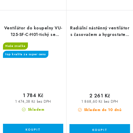
Ventilátor do koupelny VU-
Radiální nástěnný ventilátor
125-SF-C-H01-tichý se
s časovačem a hygrostatem
zpětnou klapkou, časový
FANTOM TH
Naše značka
spínač, hygrostat
top kvalita za super cenu
1 784 Kč
2 261 Kč
1 474,38 Kč bez DPH
1 868,60 Kč bez DPH
Skladem
Skladem do 10 dnů