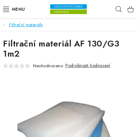
Přejít na obsah
Hleda
Filtrační materiály
VENTILÁTORY
Filtrační materiál AF 130/G3
VZDUCHOTECHNIKA
1m2
REKUPERACE
Podrobnosti hodnocení
Neohodnoceno
TOPENÍ A CHLAZENÍ
ÚPRAVA VZDUCHU
FILTRY
ODVLHČOVAČE