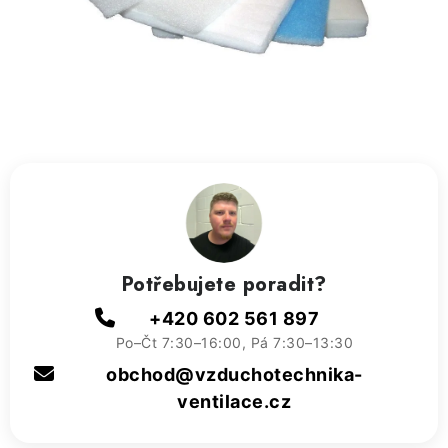
ZVLHČOVAČE VZDUCHU PRŮMYSLOVÉ
NAHŘÍVACÍ POLŠTÁŘEK S LÁVOVÝM PÍSKEM
VÝPRODEJ
O nás
Reference a zkušenosti
Rady a tipy
Doprava a platba
Kontakty
Potřebujete poradit?
+420 602 561 897
Po–Čt 7:30–16:00, Pá 7:30–13:30
obchod@vzduchotechnika-
ventilace.cz