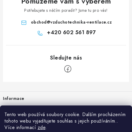
Pomůžeme vám s výběrem
Potřebujete s něčím poradit? Jsme tu pro vás!
obchod
@
vzduchotechnika-ventilace.cz
+420 602 561 897
Zápatí
Informace
Prodejna
Tento web používá soubory cookie. Dalším procházením
tohoto webu vyjadřujete souhlas s jejich používáním..
Rady a tipy
Více informací
zde
.