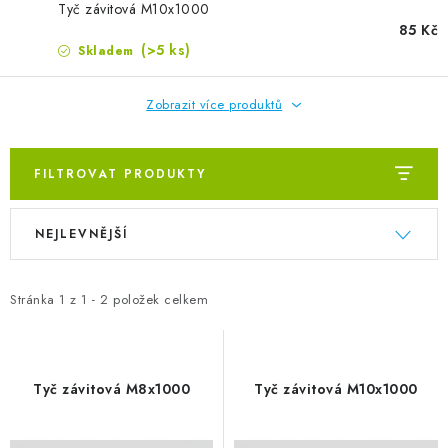
ZVLHČOVAČE VZDUCHU PRŮMYSLOVÉ
Tyč závitová M10x1000
85 Kč
(>5 ks)
Skladem
NAHŘÍVACÍ POLŠTÁŘEK S LÁVOVÝM PÍSKEM
VÝPRODEJ
Zobrazit více produktů
O nás
Reference a zkušenosti
Rady a tipy
FILTROVAT PRODUKTY
Doprava a platba
Kontakty
Výpis produktů
Řazení produktů
NEJLEVNĚJŠÍ
Stránka
1
z
1
-
2
položek celkem
Tyč závitová M8x1000
Tyč závitová M10x1000