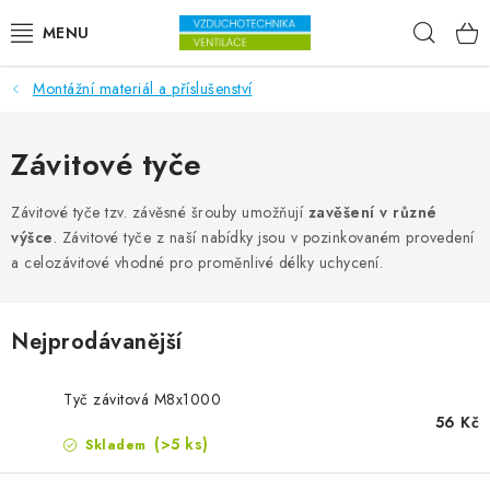
Přejít na obsah
Hleda
Montážní materiál a příslušenství
VENTILÁTORY
VZDUCHOTECHNIKA
Závitové tyče
REKUPERACE
Závitové tyče tzv. závěsné šrouby umožňují
zavěšení v různé
výšce
. Závitové tyče z naší nabídky jsou v pozinkovaném provedení
a celozávitové vhodné pro proměnlivé délky uchycení.
TOPENÍ A CHLAZENÍ
ÚPRAVA VZDUCHU
Nejprodávanější
FILTRY
Tyč závitová M8x1000
56 Kč
ODVLHČOVAČE
(>5 ks)
Skladem