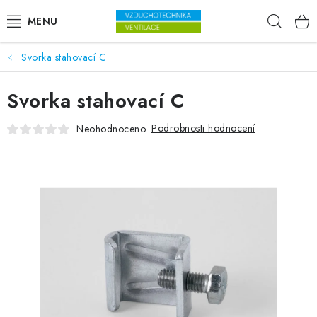
Přejít na obsah
Hleda
Svorka stahovací C
VENTILÁTORY
Svorka stahovací C
VZDUCHOTECHNIKA
Podrobnosti hodnocení
Neohodnoceno
REKUPERACE
TOPENÍ A CHLAZENÍ
ÚPRAVA VZDUCHU
FILTRY
ODVLHČOVAČE