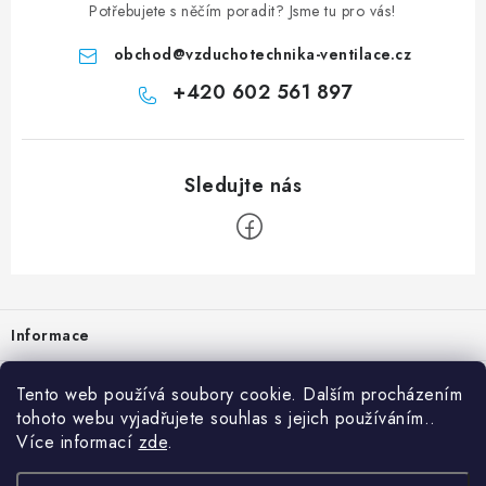
Potřebujete s něčím poradit? Jsme tu pro vás!
obchod
@
vzduchotechnika-ventilace.cz
+420 602 561 897
Zápatí
Informace
Prodejna
Tento web používá soubory cookie. Dalším procházením
tohoto webu vyjadřujete souhlas s jejich používáním..
Rady a tipy
Více informací
zde
.