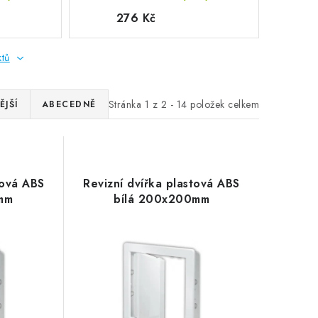
276 Kč
ktů
Stránka
1
z
2
-
14
položek celkem
JŠÍ
ABECEDNĚ
tová ABS
Revizní dvířka plastová ABS
mm
bílá 200x200mm