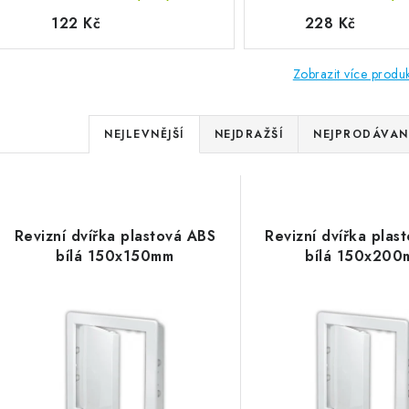
122 Kč
228 Kč
Zobrazit více produ
Řazení produktů
NEJLEVNĚJŠÍ
NEJDRAŽŠÍ
NEJPRODÁVANĚ
Výpis produktů
Revizní dvířka plastová ABS
Revizní dvířka plas
bílá 150x150mm
bílá 150x200