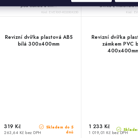
pod obklad a tím…
dvířka z materiálu
Kód:
EVE1001-RD200X250
Kód:
EV
Revizní dvířka plastová ABS
Revizní dvířka pla
bílá 300x400mm
zámkem PVC b
400x400m
319 Kč
1 233 Kč
Skladem do 5
Sklade
dnů
263,64 Kč bez DPH
1 019,01 Kč bez DPH