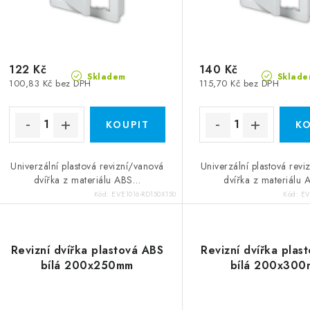
122 Kč
140 Kč
Skladem
Sklade
100,83 Kč bez DPH
115,70 Kč bez DPH
Univerzální plastová revizní/vanová
Univerzální plastová revi
dvířka z materiálu ABS…
dvířka z materiálu
Kód:
EVE1016-RD150X150
Kód:
EV
Revizní dvířka plastová ABS
Revizní dvířka plas
bílá 200x250mm
bílá 200x30