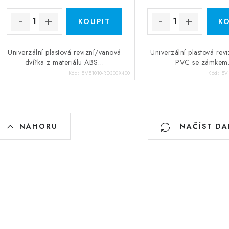
Univerzální plastová revizní/vanová
Univerzální plastová revi
dvířka z materiálu ABS…
PVC se zámke
Kód:
EVE1010-RD300X400
Kód:
EV
Ovládací prvky výpisu
NAHORU
NAČÍST DA