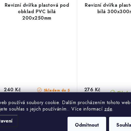
Revizní dvířka plastová pod
Revizní dvířka plas
obklad PVC bílá
bílá 300x30
200x250mm
240 Kč
276 Kč
Skladem do 5
Sklade
dnů
198,35 Kč bez DPH
228,10 Kč bez DPH
web používá soubory cookie. Dalším procházením tohoto web
jete souhlas s jejich používáním.. Více informací
zde
.
tavení
Odmítnout
Souhl
Revizní dvířka určená k zapuštění
Univerzální plastová revi