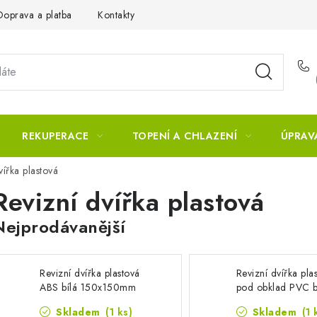
Doprava a platba
Kontakty
REKUPERACE
TOPENÍ A CHLAZENÍ
ÚPRAV
vířka plastová
Revizní dvířka plastová
Nejprodávanější
Revizní dvířka plastová
Revizní dvířka pla
ABS bílá 150x150mm
pod obklad PVC b
200x200mm
Skladem
(1 ks)
Skladem
(1 