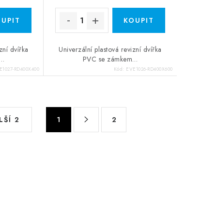
zní dvířka
Univerzální plastová revizní dvířka
m…
PVC se zámkem…
E1027-RD400X400
Kód:
EVE1026-RD400X600
Stránkování
LŠÍ 2
1
2