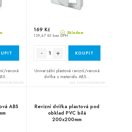
169 Kč
m
Skladem
139,67 Kč bez DPH
zní/vanová
Univerzální plastová revizní/vanová
 ABS…
dvířka z materiálu ABS…
E1015-RD150X200
Kód:
EVE1014-RD200X200
tová ABS
Revizní dvířka plastová pod
0mm
obklad PVC bílá
200x200mm