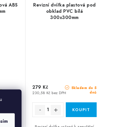
tová ABS
Revizní dvířka plastová pod
0mm
obklad PVC bílá
300x300mm
279 Kč
Skladem do 5
m
dnů
230,58 Kč bez DPH
u
asím
zní/vanová
Revizní dvířka určená k zapuštění