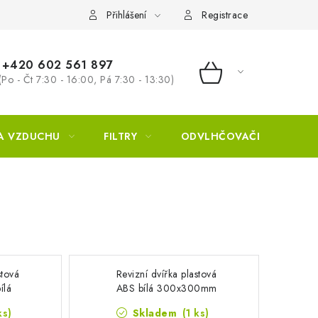
Přihlášení
Registrace
+420 602 561 897
(Po - Čt 7:30 - 16:00, Pá 7:30 - 13:30)
NÁKUPNÍ KOŠÍ
A VZDUCHU
FILTRY
ODVLHČOVAČE
ZVL
stová
Revizní dvířka plastová
ílá
ABS bílá 300x300mm
ks)
Skladem
(1 ks)