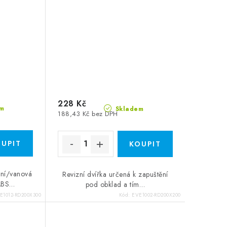
228 Kč
m
Skladem
188,43 Kč bez DPH
zní/vanová
Revizní dvířka určená k zapuštění
 ABS…
pod obklad a tím…
E1012-RD200X300
Kód:
EVE1002-RD200X200