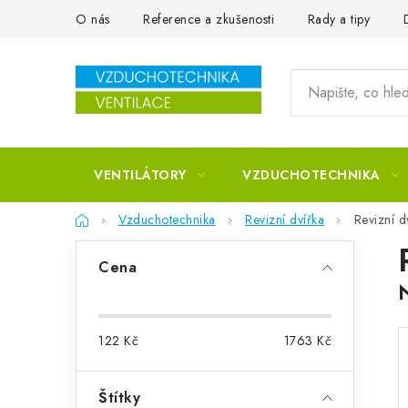
Přejít na obsah
O nás
Reference a zkušenosti
Rady a tipy
VENTILÁTORY
VZDUCHOTECHNIKA
Domů
Vzduchotechnika
Revizní dvířka
Revizní d
Postranní panel
Cena
122
Kč
1763
Kč
Štítky