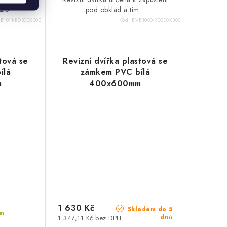
 ABS…
pod obklad a tím…
E1011-RD300X300
Kód:
EVE1000-RD300X300
stová se
Revizní dvířka plastová se
ílá
zámkem PVC bílá
m
400x600mm
1 630 Kč
Skladem do 5
m
dnů
1 347,11 Kč bez DPH