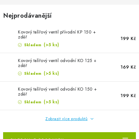
ZVLHČOVAČE VZDUCHU PRŮMYSLOVÉ
Nejprodávanější
NAHŘÍVACÍ POLŠTÁŘEK S LÁVOVÝM PÍSKEM
Kovový talířový ventil přívodní KP 150 +
VÝPRODEJ
zděř
199 Kč
(>5 ks)
Skladem
O nás
Reference a zkušenosti
Rady a tipy
Doprava a platba
Kontakty
Kovový talířový ventil odvodní KO 125 +
zděř
169 Kč
(>5 ks)
Skladem
Kovový talířový ventil odvodní KO 150 +
zděř
199 Kč
(>5 ks)
Skladem
Zobrazit více produktů