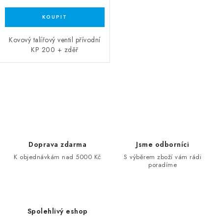
Kovový talířový ventil přívodní
KP 200 + zděř
Ovládací prvky výpisu
Doprava zdarma
Jsme odborníci
K objednávkám nad 5000 Kč
S výběrem zboží vám rádi
poradíme
Spolehlivý eshop