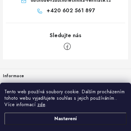
obchod
@
vzduchotechnika-ventilace.cz
+420 602 561 897
Zápatí
Informace
Prodejna
Tento web používá soubory cookie. Dalším procházením
tohoto webu vyjadřujete souhlas s jejich používáním..
Rady a tipy
Více informací
zde
.
Heuréka
Nastavení