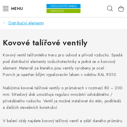
Přejít na obsah
Hleda
Distribuční elementy
VENTILÁTORY
VZDUCHOTECHNIKA
Kovové talířové ventily
REKUPERACE
Kovový ventil talířovitého tvaru pro odvod a přívod vzduchu. Spadá
pod distribuční elementy vzduchotechniky a jedná se o koncový
element. Materiál ze kterého jsou ventily vyrobeny je ocel.
TOPENÍ A CHLAZENÍ
Povrch je opatřen bílým vypalovacím lakem v odstínu RAL 9010.
ÚPRAVA VZDUCHU
Nabízíme kovové talířové ventily o průměrech v rozmezí 80 – 200
mm. Středový disk umožňuje regulaci množství odváděného /
FILTRY
přiváděného vzduchu. Ventil je možné instalovat do stěn, podhledů
a dalších stavebních konstrukcí.
ODVLHČOVAČE
V balení vždy najdete kovový talířový ventil a zděř daného průměru.