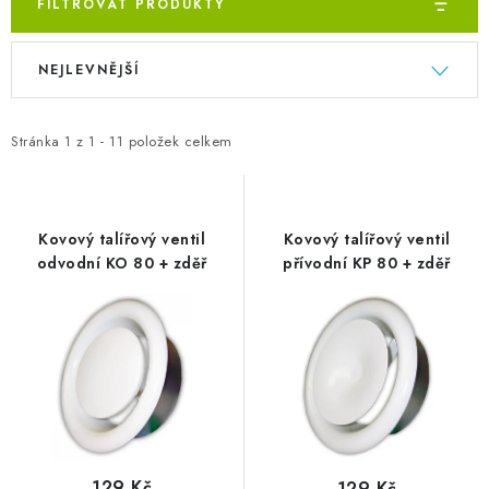
FILTROVAT PRODUKTY
Výpis produktů
Řazení produktů
NEJLEVNĚJŠÍ
Stránka
1
z
1
-
11
položek celkem
Kovový talířový ventil
Kovový talířový ventil
odvodní KO 80 + zděř
přívodní KP 80 + zděř
129 Kč
129 Kč