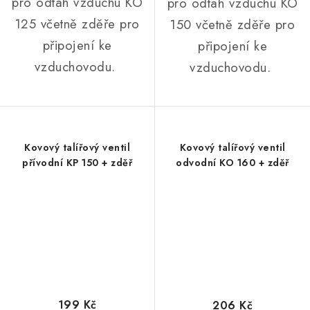
pro odtah vzduchu KO
pro odtah vzduchu KO
125 včetně zděře pro
150 včetně zděře pro
připojení ke
připojení ke
vzduchovodu.
vzduchovodu.
Kovový talířový ventil
Kovový talířový ventil
přívodní KP 150 + zděř
odvodní KO 160 + zděř
199 Kč
206 Kč