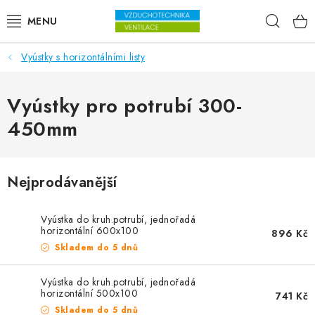
Přejít na obsah
Hleda
Vyústky s horizontálními listy
VENTILÁTORY
VZDUCHOTECHNIKA
Vyústky pro potrubí 300-
450mm
REKUPERACE
TOPENÍ A CHLAZENÍ
Nejprodávanější
ÚPRAVA VZDUCHU
Vyústka do kruh.potrubí, jednořadá
horizontální 600x100
896 Kč
FILTRY
Skladem do 5 dnů
ODVLHČOVAČE
Vyústka do kruh.potrubí, jednořadá
horizontální 500x100
741 Kč
Skladem do 5 dnů