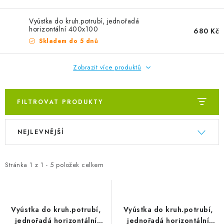
ZVLHČOVAČE VZDUCHU PRŮMYSLOVÉ
Vyústka do kruh.potrubí, jednořadá
NAHŘÍVACÍ POLŠTÁŘEK S LÁVOVÝM PÍSKEM
horizontální 400x100
680 Kč
Skladem do 5 dnů
VÝPRODEJ
Zobrazit více produktů
O nás
Reference a zkušenosti
Rady a tipy
Doprava a platba
Kontakty
FILTROVAT PRODUKTY
Výpis produktů
Řazení produktů
NEJLEVNĚJŠÍ
Stránka
1
z
1
-
5
položek celkem
Vyústka do kruh.potrubí,
Vyústka do kruh.potrubí,
jednořadá horizontální
jednořadá horizontální