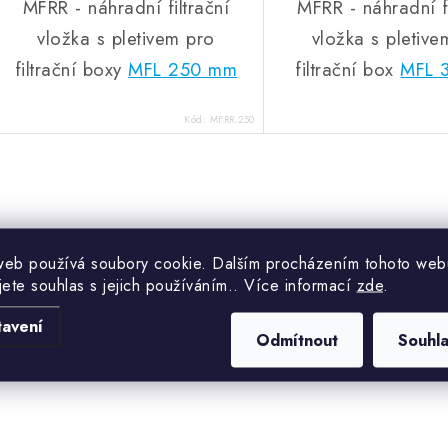
MFRR - náhradní filtrační
MFRR - náhradní fi
vložka s pletivem pro
vložka s pletive
filtrační boxy
MFL 250 mm
filtrační box
MFL 
Kód:
MFRR.250
Ovládací prvky výpisu
web používá soubory cookie. Dalším procházením tohoto web
jete souhlas s jejich používáním.. Více informací
zde
.
tavení
Odmítnout
Souhl