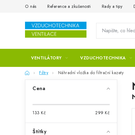
Přejít na obsah
O nás
Reference a zkušenosti
Rady a tipy
VENTILÁTORY
VZDUCHOTECHNIKA
Domů
Filtry
Náhradní vložka do filtrační kazety
Postranní panel
Cena
133
Kč
299
Kč
Štítky