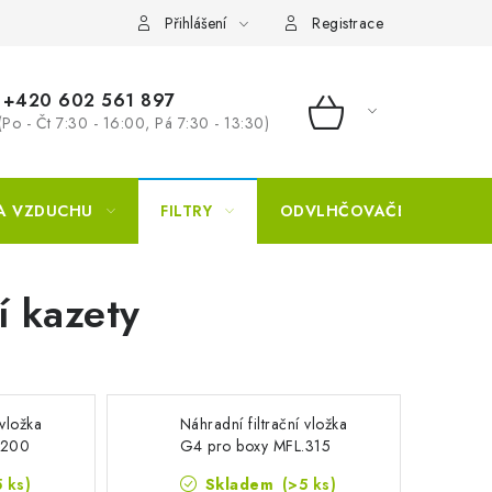
Přihlášení
Registrace
+420 602 561 897
(Po - Čt 7:30 - 16:00, Pá 7:30 - 13:30)
NÁKUPNÍ KOŠÍ
A VZDUCHU
FILTRY
ODVLHČOVAČE
ZVL
í kazety
 vložka
Náhradní filtrační vložka
.200
G4 pro boxy MFL.315
5 ks)
Skladem
(>5 ks)