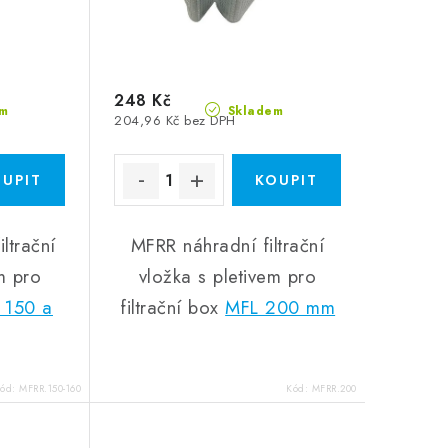
248 Kč
m
Skladem
204,96 Kč bez DPH
ltrační
MFRR náhradní filtrační
m pro
vložka s pletivem pro
 150 a
filtrační box
MFL 200 mm
Kód:
MFRR.150-160
Kód:
MFRR.200