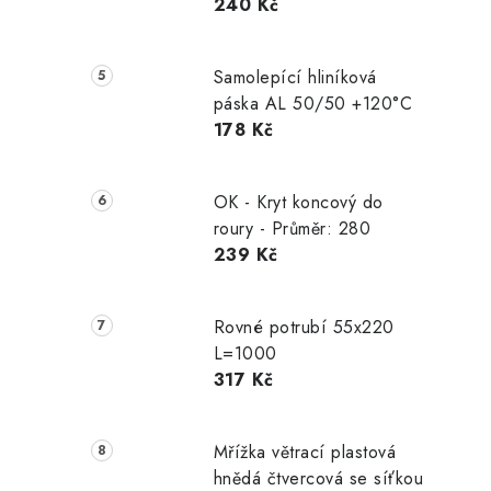
240 Kč
Samolepící hliníková
páska AL 50/50 +120°C
178 Kč
OK - Kryt koncový do
roury - Průměr: 280
239 Kč
Rovné potrubí 55x220
L=1000
317 Kč
Mřížka větrací plastová
hnědá čtvercová se síťkou