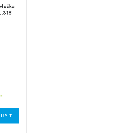
 vložka
L.315
m