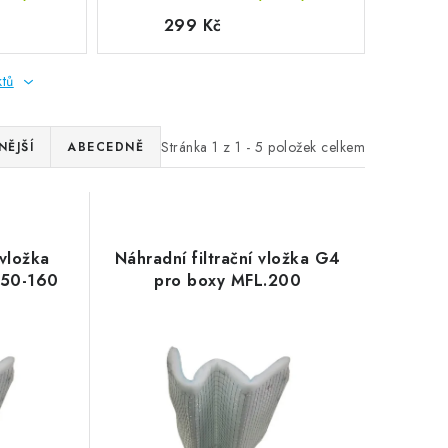
299 Kč
ktů
Stránka
1
z
1
-
5
položek celkem
ĚJŠÍ
ABECEDNĚ
 vložka
Náhradní filtrační vložka G4
150-160
pro boxy MFL.200