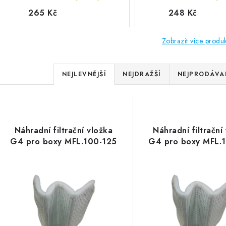
265 Kč
248 Kč
Zobrazit více produ
Řazení produktů
NEJLEVNĚJŠÍ
NEJDRAŽŠÍ
NEJPRODÁVAN
Výpis produktů
Náhradní filtrační vložka
Náhradní filtrační
G4 pro boxy MFL.100-125
G4 pro boxy MFL.