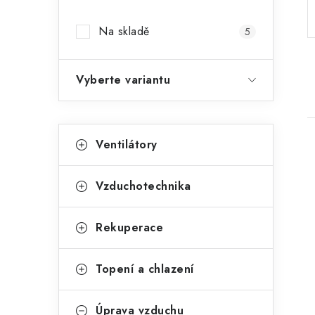
Na skladě
5
Vyberte variantu
Kategorie
Přeskočit kategorie
Ventilátory
Vzduchotechnika
Rekuperace
Topení a chlazení
Úprava vzduchu