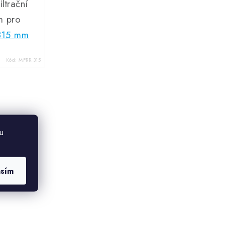
ltrační
m pro
315 mm
Kód:
MFRR.315
u
asím