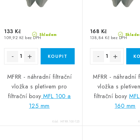
133 Kč
168 Kč
Skladem
Sklade
109,92 Kč bez DPH
138,84 Kč bez DPH
MFRR - náhradní filtrační
MFRR - náhradní fi
vložka s pletivem pro
vložka s pletive
filtrační boxy
MFL 100 a
filtrační boxy
MFL
125 mm
160 mm
Kód:
MFRR.100-125