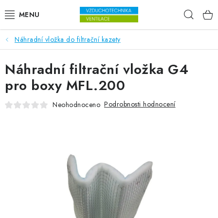
Přejít na obsah
Hleda
Náhradní vložka do filtrační kazety
VENTILÁTORY
Náhradní filtrační vložka G4
VZDUCHOTECHNIKA
pro boxy MFL.200
REKUPERACE
Podrobnosti hodnocení
Neohodnoceno
TOPENÍ A CHLAZENÍ
ÚPRAVA VZDUCHU
FILTRY
ODVLHČOVAČE