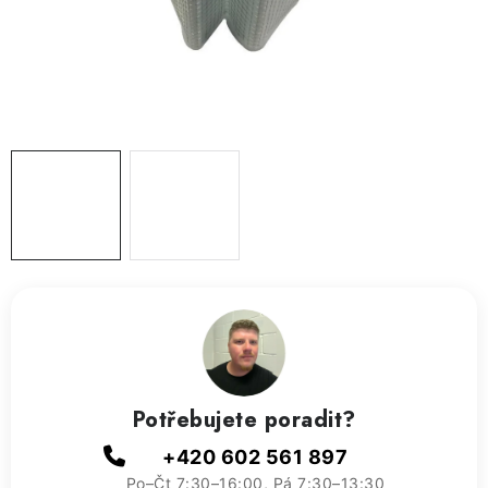
ZVLHČOVAČE VZDUCHU PRŮMYSLOVÉ
NAHŘÍVACÍ POLŠTÁŘEK S LÁVOVÝM PÍSKEM
VÝPRODEJ
O nás
Reference a zkušenosti
Rady a tipy
Doprava a platba
Kontakty
Potřebujete poradit?
+420 602 561 897
Po–Čt 7:30–16:00, Pá 7:30–13:30