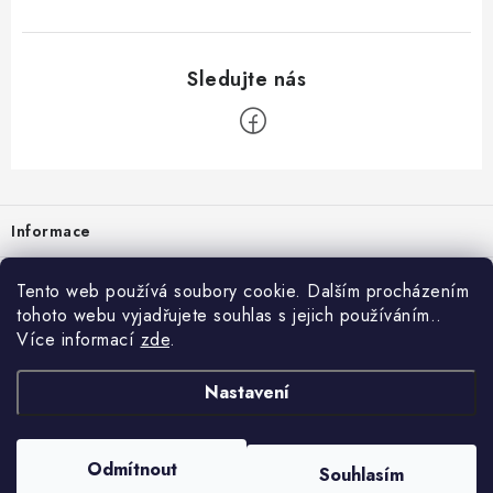
Zápatí
Informace
Prodejna
Tento web používá soubory cookie. Dalším procházením
tohoto webu vyjadřujete souhlas s jejich používáním..
Rady a tipy
Více informací
zde
.
Heuréka
Nastavení
Copyright 2026
vzduchotechnika-ventilace
. Všechna práva vyhrazena.
Odmítnout
Souhlasím
Vytvořil Shoptet