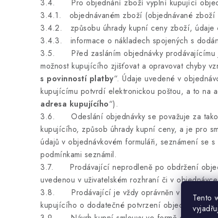
3.4. Pro objednání zboží vyplní kupující objed
3.4.1. objednávaném zboží (objednávané zboží „
3.4.2. způsobu úhrady kupní ceny zboží, údaje
3.4.3. informace o nákladech spojených s dodá
3.5. Před zasláním objednávky prodávajícímu je k
možnost kupujícího zjišťovat a opravovat chyby vz
s povinností platby
“. Údaje uvedené v objednáv
kupujícímu potvrdí elektronickou poštou, a to na 
adresa kupujícího
“)
.
3.6. Odeslání objednávky se považuje za takový
kupujícího, způsob úhrady kupní ceny, a je pro s
údajů v objednávkovém formuláři, seznámení se s
podmínkami seznámil.
3.7. Prodávající neprodleně po obdržení objedná
uvedenou v uživatelském rozhraní či v objednávce 
3.8. Prodávající je vždy oprávněn v závislosti 
Tento 
kupujícího o dodatečné potvrzení objednávky (nap
vyjadřu
3.9. Návrh kupní smlouvy ve formě objednávky 