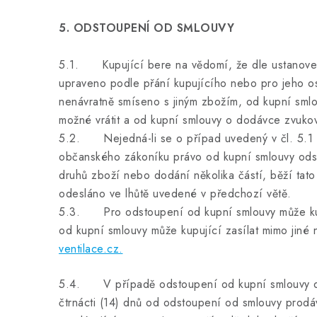
5. ODSTOUPENÍ OD SMLOUVY
5.1. Kupující bere na vědomí, že dle ustanovení
upraveno podle přání kupujícího nebo pro jeho os
nenávratně smíseno s jiným zbožím, od kupní smlo
možné vrátit a od kupní smlouvy o dodávce zvuko
5.2. Nejedná-li se o případ uvedený v čl. 5.1 či
občanského zákoníku právo od kupní smlouvy odsto
druhů zboží nebo dodání několika částí, běží tat
odesláno ve lhůtě uvedené v předchozí větě.
5.3. Pro odstoupení od kupní smlouvy může kupu
od kupní smlouvy může kupující zasílat mimo jiné
ventilace.cz.
5.4. V případě odstoupení od kupní smlouvy dle
čtrnácti (14) dnů od odstoupení od smlouvy prodá