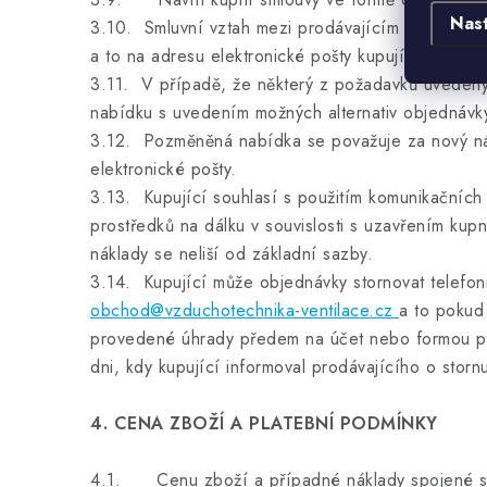
Nas
3.10. Smluvní vztah mezi prodávajícím a kupujícím
a to na adresu elektronické pošty kupujícího.
3.11. V případě, že některý z požadavků uvedený
nabídku s uvedením možných alternativ objednávky
3.12. Pozměněná nabídka se považuje za nový náv
elektronické pošty.
3.13. Kupující souhlasí s použitím komunikačních 
prostředků na dálku v souvislosti s uzavřením kupn
náklady se neliší od základní sazby.
3.14. Kupující může objednávky stornovat telefo
obchod@vzduchotechnika-ventilace.cz
a to pokud
provedené úhrady předem na účet nebo formou pla
dni, kdy kupující informoval prodávajícího o storn
4. CENA ZBOŽÍ A PLATEBNÍ PODMÍNKY
4.1. Cenu zboží a případné náklady spojené s d