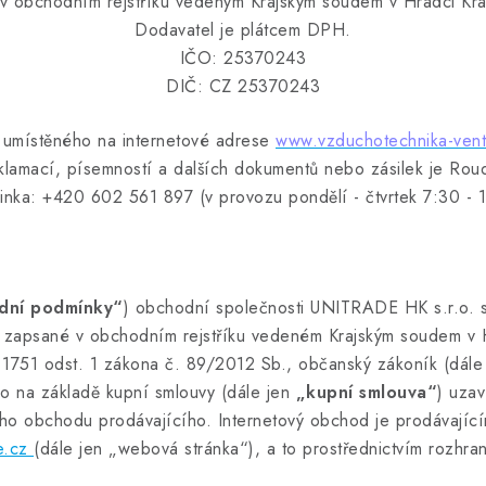
v obchodním rejstříku vedeným Krajským soudem v Hradci Kr
Dodavatel je plátcem DPH.
IČO: 25370243
DIČ: CZ 25370243
u umístěného na internetové adrese
www.vzduchotechnika-vent
klamací, písemností a dalších dokumentů nebo zásilek je Ro
á linka: +420 602 561 897 (v provozu pondělí - čtvrtek 7:30 -
dní podmínky“
) obchodní společnosti UNITRADE HK s.r.o.
, zapsané v obchodním rejstříku vedeném Krajským soudem v 
§ 1751 odst. 1 zákona č. 89/2012 Sb., občanský zákoník (dále
ebo na základě kupní smlouvy (dále jen
„kupní smlouva“
) uzav
ého obchodu prodávajícího. Internetový obchod je prodávají
e.cz
(dále jen „webová stránka“), a to prostřednictvím rozhra