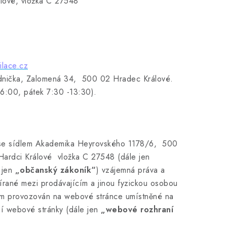
álové, vložka C 27548
ilace.cz
udnička, Zalomená 34, 500 02 Hradec Králové.
 16:00, pátek 7:30 -13:30).
 se sídlem Akademika Heyrovského 1178/6, 500
Hardci Králové vložka C 27548 (dále jen
 jen
„občanský zákoník“
) vzájemná práva a
írané mezi prodávajícím a jinou fyzickou osobou
cím provozován na webové stránce umístněné na
ní webové stránky (dále jen
„webové rozhraní