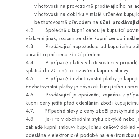
v hotovosti na provozovně prodávajícího na a
v hotovosti na dobírku v místě určeném kupují
bezhotovostně převodem na
účet prodávajíc
4.2. Společně s kupní cenou je kupující povinen
výslovně jinak, rozumí se dále kupní cenou i nák
4.3. Prodávající nepožaduje od kupujícího zálo
uhradit kupní cenu zboží předem.
4.4. V případě platby v hotovosti či v případě p
splatná do 30 dnů od uzavření kupní smlouvy.
4.5. V případě bezhotovostní platby je kupující
bezhotovostní platby je závazek kupujícího uhradi
4.6. Prodávající je oprávněn, zejména v případě
kupní ceny ještě před odesláním zboží kupujícímu
4.7. Případné slevy z ceny zboží poskytnuté pr
4.8. Je-li to v obchodním styku obvyklé nebo je-
základě kupní smlouvy kupujícímu daňový doklad –
odeslána v elektronické podobě na elektronickou 