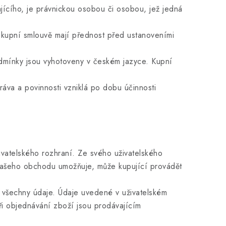
cího, je právnickou osobou či osobou, jež jedná
upní smlouvě mají přednost před ustanoveními
mínky jsou vyhotoveny v českém jazyce. Kupní
a a povinnosti vzniklá po dobu účinnosti
atelského rozhraní. Ze svého uživatelského
 našeho obchodu umožňuje, může kupující provádět
 všechny údaje. Údaje uvedené v uživatelském
při objednávání zboží jsou prodávajícím