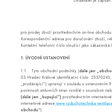
Dodavatel je zapsán 
pro prodej zboží prostřednictvím on-line obchod
Korespondenční adresa pro doručování zboží, re
Kontaktní telefonní číslo sloužící jako zákaznick
1. ÚVODNÍ USTANOVENÍ
1.1. Tyto obchodní podmínky (
dále jen „obcho
03 Hradec Králové identifikační číslo: 25370243
„prodávající“) upravují v souladu s ustanovením 
povinnosti smluvních stran vzniklé v souvislosti n
(dále jen „kupující“)
prostřednictvím internetov
internetové adrese
www.vzduchotechnika-ventilac
obchodu“
).