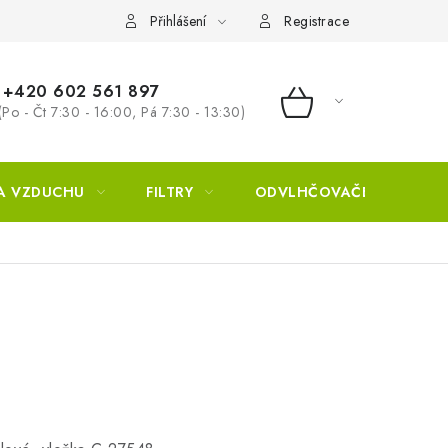
Přihlášení
Registrace
+420 602 561 897
(Po - Čt 7:30 - 16:00, Pá 7:30 - 13:30)
NÁKUPNÍ KOŠÍ
A VZDUCHU
FILTRY
ODVLHČOVAČE
ZVL