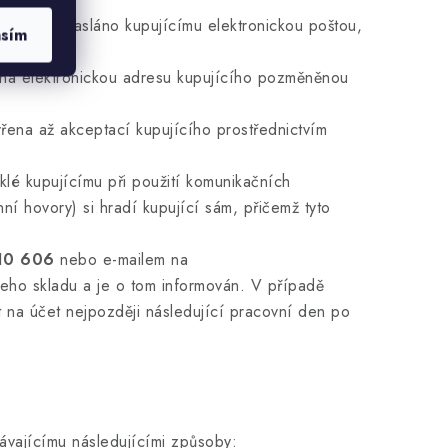
ávajícím zasláno kupujícímu elektronickou poštou,
asím
 na elektronickou adresu kupujícího pozměněnou
ena až akceptací kupujícího prostřednictvím
klé kupujícímu při použití komunikačních
ní hovory) si hradí kupující sám, přičemž tyto
810 606
nebo e-mailem na
eho skladu a je o tom informován. V případě
na účet nejpozději následující pracovní den po
vajícímu následujícími způsoby: