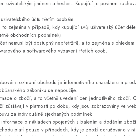
 uživatelským jménem a heslem. Kupující je povinen zachováv
živatelského účtu třetím osobám.
to zejména v případě, kdy kupující svůj uživatelský účet dél
včetně obchodních podmínek).
et nemusí být dostupný nepřetržitě, a to zejména s ohlede
dwarového a softwarového vybavení třetích osob.
ém rozhraní obchodu je informativního charakteru a prodáv
 občanského zákoníku se nepoužije.
e o zboží, a to včetně uvedení cen jednotlivého zboží. C
oží zůstávají v platnosti po dobu, kdy jsou zobrazovány ve 
ouvu za individuálně sjednaných podmínek.
formace o nákladech spojených s balením a dodáním zboží.
odu platí pouze v případech, kdy je zboží doručováno v rá