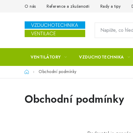
Přejít na obsah
O nás
Reference a zkušenosti
Rady a tipy
VENTILÁTORY
VZDUCHOTECHNIKA
Domů
Obchodní podmínky
Obchodní podmínky