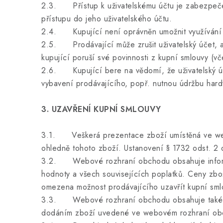
2.3. Přístup k uživatelskému účtu je zabezpečen
přístupu do jeho uživatelského účtu.
2.4. Kupující není oprávněn umožnit využívání u
2.5. Prodávající může zrušit uživatelský účet, a 
kupující poruší své povinnosti z kupní smlouvy (
2.6. Kupující bere na vědomí, že uživatelský úč
vybavení prodávajícího, popř. nutnou údržbu har
3. UZAVŘENÍ KUPNÍ SMLOUVY
3.1. Veškerá prezentace zboží umístěná ve webov
ohledně tohoto zboží. Ustanovení § 1732 odst. 2
3.2. Webové rozhraní obchodu obsahuje informac
hodnoty a všech souvisejících poplatků. Ceny zb
omezena možnost prodávajícího uzavřít kupní sml
3.3. Webové rozhraní obchodu obsahuje také in
dodáním zboží uvedené ve webovém rozhraní obch