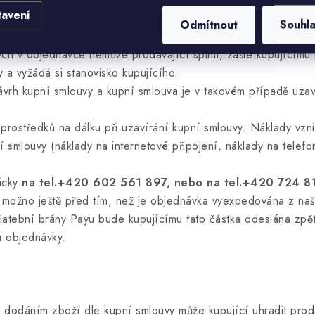
tavení
 vzniká doručením přijetí objednávky (akceptací), jež je prod
Odmítnout
Souhl
ch v objednávce nemůže prodávající splnit, zašle kupujícímu
 a vyžádá si stanovisko kupujícího.
rh kupní smlouvy a kupní smlouva je v takovém případě uzavř
prostředků na dálku při uzavírání kupní smlouvy. Náklady vzni
í smlouvy (náklady na internetové připojení, náklady na telefon
nicky
na tel.+420 602 561 897, nebo na tel.+420 724 
 možno ještě před tím, než je objednávka vyexpedována z naš
tební brány Payu bude kupujícímu tato částka odeslána zpět 
u objednávky.
odáním zboží dle kupní smlouvy může kupující uhradit prodá