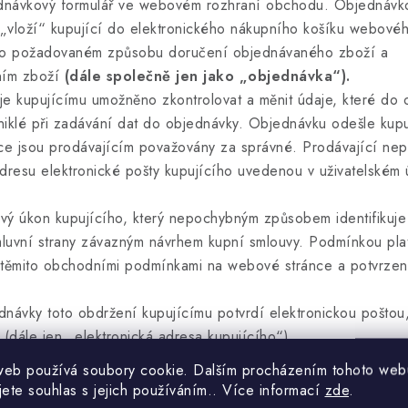
návkový formulář ve webovém rozhraní obchodu. Objednávko
vloží“ kupující do elektronického nákupního košíku webovéh
 o požadovaném způsobu doručení objednávaného zboží a
ním zboží
(dále společně jen jako „objednávka“).
upujícímu umožněno zkontrolovat a měnit údaje, které do obj
niklé při zadávání dat do objednávky. Objednávku odešle kupuj
ce jsou prodávajícím považovány za správné.
Prodávaj
ící ne
adresu elektronické pošty kupujícího uvedenou v uživatelském 
 úkon kupujícího, který nepochybným způsobem identifikuje
mluvní strany závazným návrhem kupní smlouvy. Podmínkou plat
 těmito obchodními podmínkami na webové stránce a potvrzení
vky toto obdržení kupujícímu potvrdí elektronickou poštou, 
(dále jen „elektronická adresa kupujícího“).
na charakteru objednávky (množství zboží, výše kupní ceny, 
web používá soubory cookie. Dalším procházením tohoto web
říklad písemně či telefonicky).
jete souhlas s jejich používáním.. Více informací
zde
.
má platnost patnáct dnů.