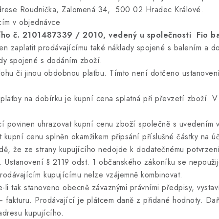
drese Roudnička, Zalomená 34, 500 02 Hradec Králové.
cím v objednávce
ího č. 2101487339 / 2010, vedený u společnosti Fio bank
 zaplatit prodávajícímu také náklady spojené s balením a do
lady spojené s dodáním zboží.
hu či jinou obdobnou platbu. Tímto není dotčeno ustanovení
latby na dobírku je kupní cena splatná při převzetí zboží. V
 povinen uhrazovat kupní cenu zboží společně s uvedením va
t kupní cenu splněn okamžikem připsání příslušné částky na úč
, že ze strany kupujícího nedojde k dodatečnému potvrzení 
. Ustanovení § 2119 odst. 1 občanského zákoníku se nepoužij
odávajícím kupujícímu nelze vzájemně kombinovat.
li tak stanoveno obecně závaznými právními předpisy, vystav
 fakturu. Prodávající je plátcem daně z přidané hodnoty. Da
adresu kupujícího.