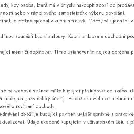
, kdy osoba, která má v úmyslu nakoupit zboží od prodávají
činnosti nebo v rámci svého samostatného výkonu povolání.
k je možné sjednat v kupní smlouvě. Odchylná ujednání v k
nou součástí kupní smlouvy. Kupní smlouva a obchodní pod
 měnit či doplňovat. Tímto ustanovením nejsou dotčena práv
 na webové stránce může kupující přistupovat do svého uživ
í (dále jen „uživatelský účet“). Protože to webové rozhraní
ebového rozhraní obchodu.
dnávání zboží je kupující povinen uvádět správně a pravdivě
n aktualizovat. Údaje uvedené kupujícím v uživatelském účtu a 