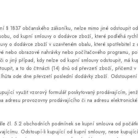
 § 1837 občanského zákoníku, nelze mimo jiné odstoupit od
obu, od kupní smlouvy o dodávce zboží, které podléhá rychlé
uvy o dodávce zboží v uzavřeném obalu, které spotřebitel z o
vé nebo obrazové nahrávky nebo počítačového programu, poku
 o jiný případ, kdy nelze od kupní smlouvy odstoupit, má kup
upit, a to do čtrnácti (14) dnů od převzetí zboží, přičemž v
o lhůta ode dne převzetí poslední dodávky zboží. Odstoupení
jící využit vzorový formulář poskytovaný prodávajícím, jen
 na adresu provozovny prodávajícího či na adresu elektronick
 čl. 5.2 obchodních podmínek se kupní smlouva od počátku 
vajícímu. Odstoupí-li kupující od kupní smlouvy, nese kupují