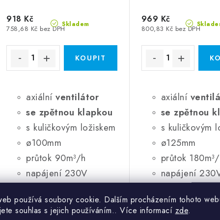
918 Kč
969 Kč
Skladem
Sklade
758,68 Kč bez DPH
800,83 Kč bez DPH
axiální
ventilátor
axiální
ventil
se zpětnou klapkou
se zpětnou k
s kuličkovým ložiskem
s kuličkovým 
ø100mm
ø125mm
průtok 90m³/h
průtok 180m³/
napájení 230V
napájení 230
příkon 8,4W
příkon 10W
web používá soubory cookie. Dalším procházením tohoto web
tichý 25 dBA /1m
tichý 30 dBA 
jete souhlas s jejich používáním.. Více informací
zde
.