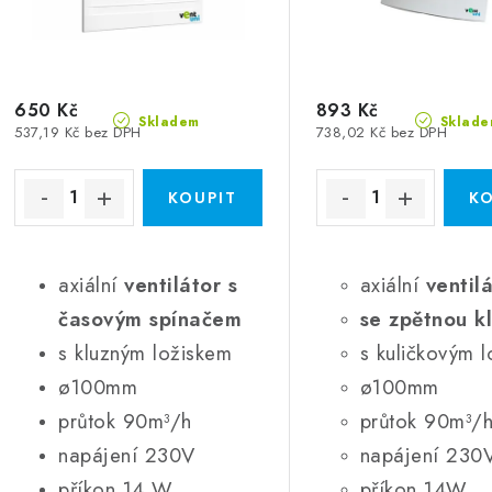
650 Kč
893 Kč
Skladem
Sklade
537,19 Kč bez DPH
738,02 Kč bez DPH
axiální
ventilátor s
axiální
ventil
časovým spínačem
se zpětnou k
s kluzným ložiskem
s kuličkovým 
ø100mm
ø100mm
průtok 90m³/h
průtok 90m³/
napájení 230V
napájení 230
příkon 14 W
příkon 14W