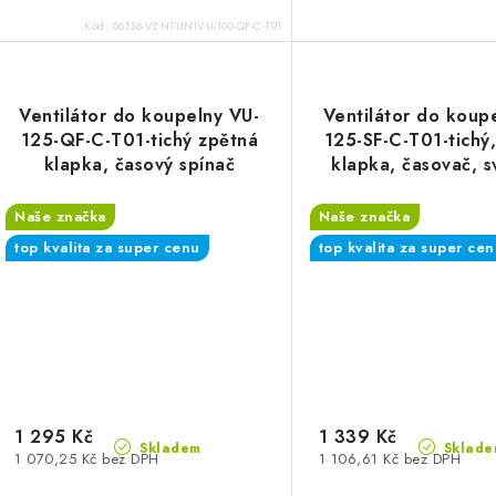
Kód:
06136-VENTUNIVU-100-QF-C-T01
Ventilátor do koupelny VU-
Ventilátor do koup
125-QF-C-T01-tichý zpětná
125-SF-C-T01-tichý
klapka, časový spínač
klapka, časovač, s
senzor
Naše značka
Naše značka
top kvalita za super cenu
top kvalita za super ce
1 295 Kč
1 339 Kč
Skladem
Sklade
1 070,25 Kč bez DPH
1 106,61 Kč bez DPH