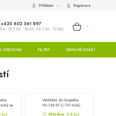
Přihlášení
Registrace
+420 602 561 897
(Po - Čt 7:30 - 16:00, Pá 7:30 - 13:30)
NÁKUPNÍ KOŠÍ
A VZDUCHU
FILTRY
ODVLHČOVAČE
ZVL
stí
pelny
Ventilátor do koupelny
tichý se
VU-125-SF-C-T01-tichý,
časový
zpětná klapka, časovač,
5 ks)
Skladem
(>5 ks)
světelný senzor