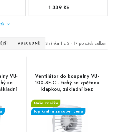
1 339 Kč
ktů
Stránka
1
z
2
-
17
položek celkem
ĚJŠÍ
ABECEDNĚ
elny VU-
Ventilátor do koupelny VU-
chý se
100-SF-C - tichý se zpětnou
ákladní
klapkou, základní bez
funkcí
Naše značka
nu
top kvalita za super cenu