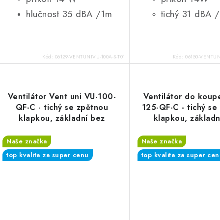
hlučnost 35 dBA /1m
tichý 31 dBA 
Kód:
06129-VENTUNIVU-100A-S-T01
Kód:
06150-VENTUN
Ventilátor Vent uni VU-100-
Ventilátor do koup
QF-C - tichý se zpětnou
125-QF-C - tichý se
klapkou, základní bez
klapkou, základn
funkcí
funkcí
Naše značka
Naše značka
top kvalita za super cenu
top kvalita za super ce