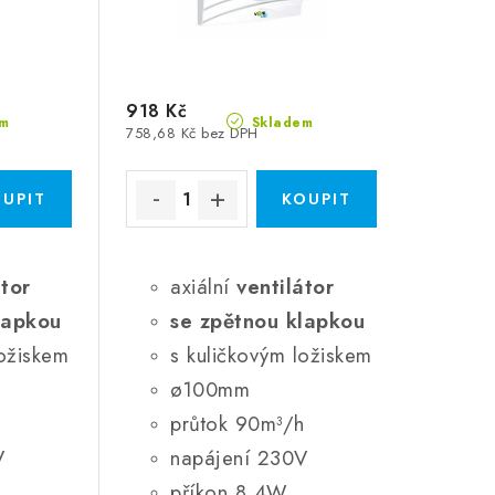
918 Kč
m
Skladem
758,68 Kč bez DPH
átor
axiální
ventilátor
lapkou
se zpětnou klapkou
ložiskem
s kuličkovým ložiskem
ø100mm
h
průtok 90m³/h
V
napájení 230V
příkon 8,4W