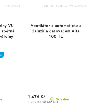
Kód:
1901706
Kód:
06144-VENTUNIVU-100-SF-C-T01
elny VU-
Ventilátor s automatickou
, zpětná
žaluzií a časovačem Alta
větelný
100 TL
nu
1 476 Kč
m
Skladem
1 219,83 Kč bez DPH