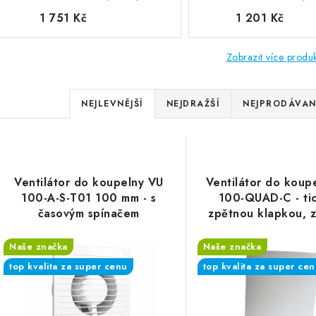
1 751 Kč
1 201 Kč
Zobrazit více produ
Řazení produktů
NEJLEVNĚJŠÍ
NEJDRAŽŠÍ
NEJPRODÁVAN
Výpis produktů
Ventilátor do koupelny VU
Ventilátor do koup
100-A-S-T01 100 mm - s
100-QUAD-C - ti
časovým spínačem
zpětnou klapkou, z
bez funkcí
Naše značka
Naše značka
top kvalita za super cenu
top kvalita za super ce