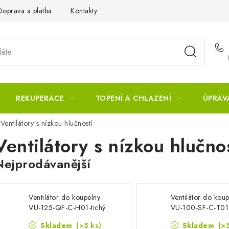
Doprava a platba
Kontakty
REKUPERACE
TOPENÍ A CHLAZENÍ
ÚPRAV
Ventilátory s nízkou hlučností
Ventilátory s nízkou hlučno
Nejprodávanější
Ventilátor do koupelny
Ventilátor do kou
VU-125-QF-C-H01-tichý
VU-100-SF-C-T01-
se zpětnou klapkou,
zpětnou klapkou, 
Skladem
(>5 ks)
Skladem
(>
časový spínač, hygrostat
spínač