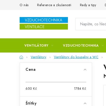
Přejít na obsah
O nás
Reference a zkušenosti
Rady a tipy
VENTILÁTORY
VZDUCHOTECHNIKA
Domů
Ventilátory
Ventilátory do koupelny a WC
Postranní panel
Cena
650
Kč
1784
Kč
Štítky