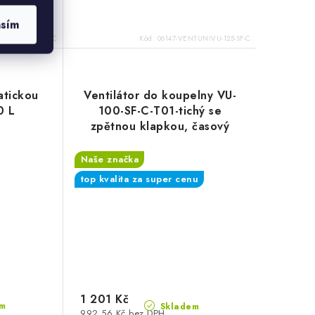
asím
TUNIVU-125-QF-C
Kód:
06147-VENTUNIVU-125-SF-C
atickou
Ventilátor do koupelny VU-
0 L
100-SF-C-T01-tichý se
zpětnou klapkou, časový
spínač
Naše značka
top kvalita za super cenu
1 201 Kč
m
Skladem
992,56 Kč bez DPH