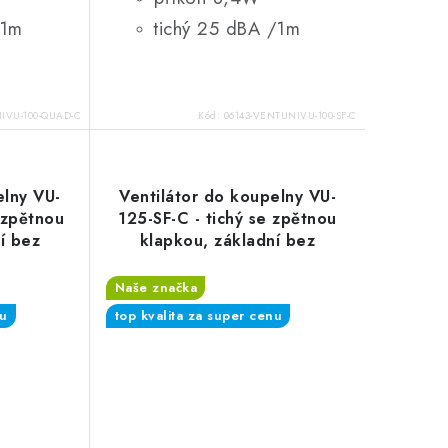
/1m
tichý 25 dBA /1m
IVU-100-QUAD-C
Kód:
06143-VENTUNIVU-100-SF-C
elny VU-
Ventilátor do koupelny VU-
 zpětnou
125-SF-C - tichý se zpětnou
í bez
klapkou, základní bez
funkcí
Naše značka
nu
top kvalita za super cenu