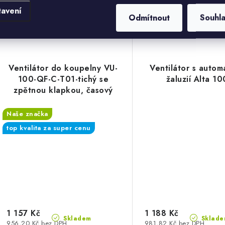
tavení
Odmítnout
Souhl
Kód:
06135-VENTUNIVU-100-QF-C
Kód:
06139-VEN
Ventilátor do koupelny VU-
Ventilátor s autom
100-QF-C-T01-tichý se
žaluzií Alta 10
zpětnou klapkou, časový
spínač
Naše značka
top kvalita za super cenu
1 157 Kč
1 188 Kč
Skladem
Sklade
956,20 Kč bez DPH
981,82 Kč bez DPH