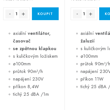
axiální
ventilátor,
axiální
ventil
časovač
žaluzií
se zpětnou klapkou
s kuličkovým 
s kuličkovým ložiskem
ø100mm
ø100mm
průtok 90m³/
průtok 90m³/h
napájení 230
napájení 230V
příkon 11W
příkon 8,4W
tichý 25 dBA 
tichý 25 dBA /1m