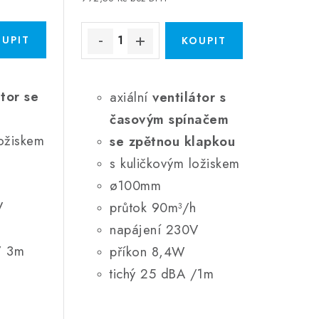
átor se
axiální
ventilátor s
časovým spínačem
ložiskem
se zpětnou klapkou
s kuličkovým ložiskem
h
ø100mm
V
průtok 90m³/h
napájení 230V
/ 3m
příkon 8,4W
tichý 25 dBA /1m