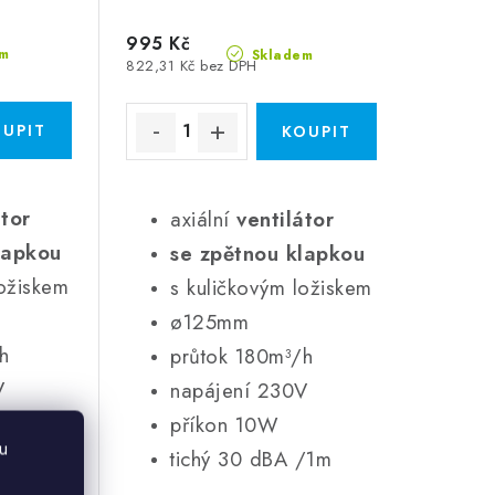
995 Kč
m
Skladem
822,31 Kč bez DPH
átor
axiální
ventilátor
lapkou
se zpětnou klapkou
ložiskem
s kuličkovým ložiskem
ø125mm
h
průtok 180m³/h
V
napájení 230V
příkon 10W
u
/1m
tichý 30 dBA /1m