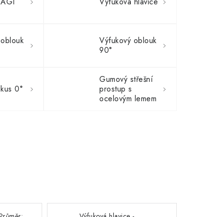
CAGI
Výfuková hlavice
 oblouk
Výfukový oblouk
90°
Gumový střešní
 kus 0°
prostup s
ocelovým lemem
 Průměr:
Výfuková hlavice -