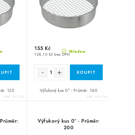
155 Kč
m
Skladem
128,10 Kč bez DPH
měr: 125
Výfukový kus 0° - Průměr: 160
Kód:
VK.0.125
Kód:
VK.0.160
 Průměr:
Výfukový kus 0° - Průměr:
200