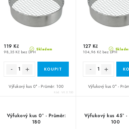
119 Kč
127 Kč
Skladem
Sklade
98,35 Kč bez DPH
104,96 Kč bez DPH
Výfukový kus 0° - Průměr: 100
Výfukový kus 0° - Prů
Kód:
VK.0.100
Výfukový kus 0° - Průměr:
Výfukový kus 45° -
180
100