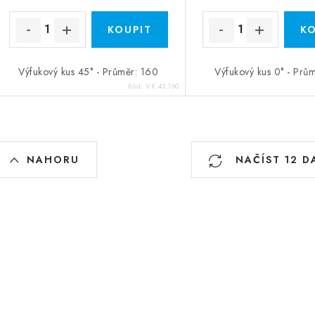
Výfukový kus 45° - Průměr: 160
Výfukový kus 0° - Prů
Kód:
VK.45.160
Ovládací prvky výpisu
NAHORU
NAČÍST 12 D