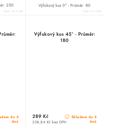
měr: 250
Výfukový kus 0° - Průměr: 80
Kód:
VK.0.250
Kód:
VK.0.80
Průměr:
Výfukový kus 45° - Průměr:
180
289 Kč
adem do 5
Skladem do 5
dnů
dnů
238,84 Kč bez DPH