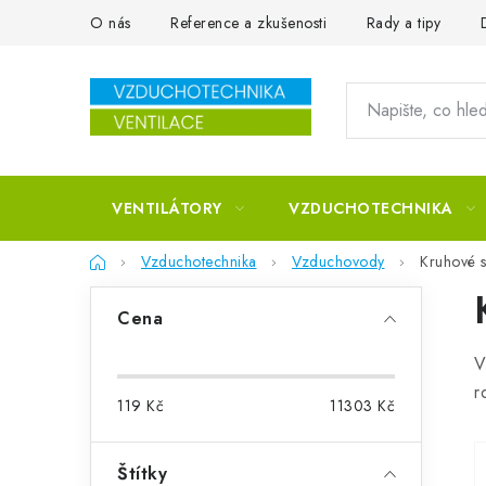
Přejít na obsah
O nás
Reference a zkušenosti
Rady a tipy
VENTILÁTORY
VZDUCHOTECHNIKA
Domů
Vzduchotechnika
Vzduchovody
Kruhové s
Postranní panel
Cena
V
r
119
Kč
11303
Kč
Štítky