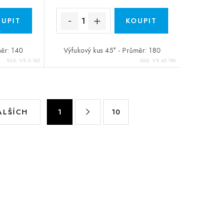
měr: 140
Výfukový kus 45° - Průměr: 180
Kód:
VK.0.140
Kód:
VK.45.180
Stránkování
ALŠÍCH
1
10