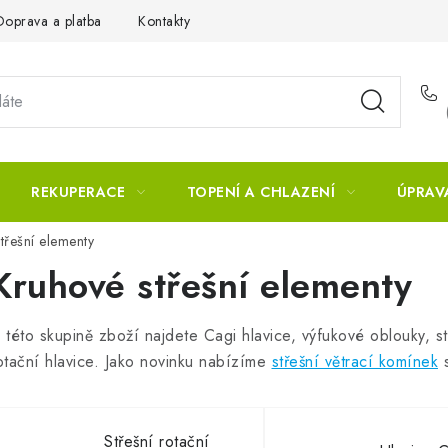
Doprava a platba
Kontakty
REKUPERACE
TOPENÍ A CHLAZENÍ
ÚPRAV
třešní elementy
Kruhové střešní elementy
 této skupině zboží najdete Cagi hlavice, výfukové oblouky, st
otační hlavice. Jako novinku nabízíme
střešní větrací komínek
s
Střešní rotační