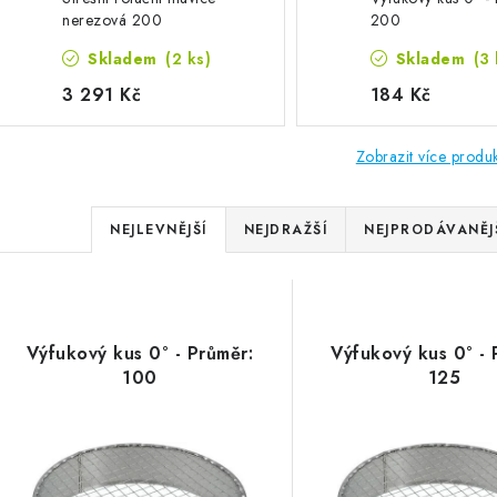
nerezová 200
200
Skladem
(2 ks)
Skladem
(3 
3 291 Kč
184 Kč
Zobrazit více produ
Řazení produktů
NEJLEVNĚJŠÍ
NEJDRAŽŠÍ
NEJPRODÁVANĚJ
Výpis produktů
Výfukový kus 0° - Průměr:
Výfukový kus 0° - 
100
125