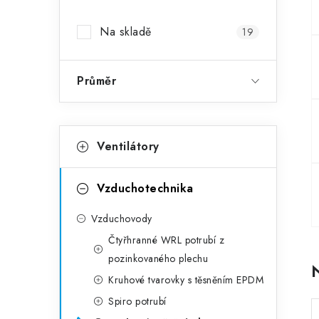
Na skladě
19
Průměr
Kategorie
Přeskočit kategorie
Ventilátory
Vzduchotechnika
Vzduchovody
Čtyřhranné WRL potrubí z
pozinkovaného plechu
Kruhové tvarovky s těsněním EPDM
Spiro potrubí