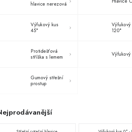
Hlavice 
hlavice nerezová
Výfukový kus
Výfukový
45°
120°
Protidešťová
Výfukový
stříška s lemem
Gumový střešní
prostup
Nejprodávanější
Střešní rotační hlavice
Výfukový kus 0° -