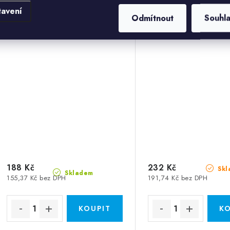
tavení
Odmítnout
Souhl
Výfukový kus 45° - Průměr:
Výfukový kus 0° - 
125
250
188 Kč
232 Kč
Skl
Skladem
155,37 Kč bez DPH
191,74 Kč bez DPH