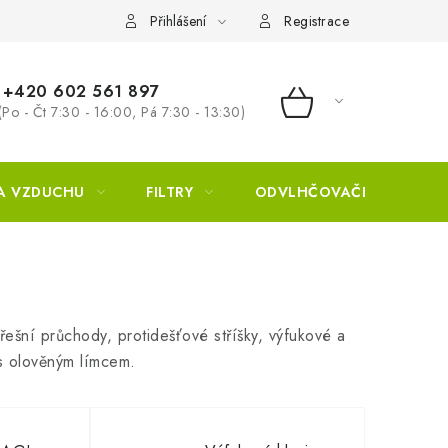
Přihlášení
Registrace
+420 602 561 897
(Po - Čt 7:30 - 16:00, Pá 7:30 - 13:30)
NÁKUPNÍ KOŠÍ
A VZDUCHU
FILTRY
ODVLHČOVAČE
ZVL
řešní průchody, protidešťové stříšky, výfukové a
 olověným límcem.