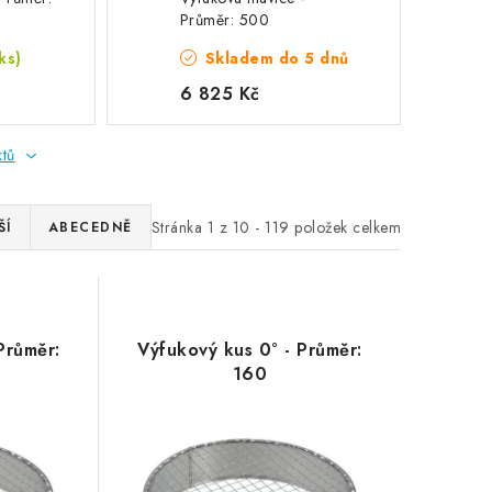
Průměr: 500
ks)
Skladem do 5 dnů
6 825 Kč
ktů
Stránka
1
z
10
-
119
položek celkem
ŠÍ
ABECEDNĚ
Průměr:
Výfukový kus 0° - Průměr:
160