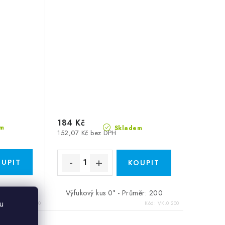
184 Kč
m
Skladem
152,07 Kč bez DPH
měr: 100
Výfukový kus 0° - Průměr: 200
u
Kód:
VK.45.100
Kód:
VK.0.200