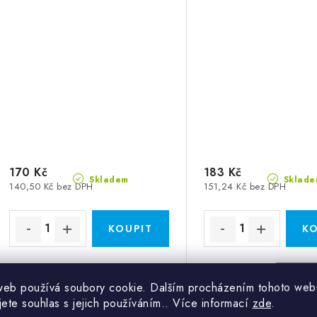
170 Kč
183 Kč
Skladem
Sklade
140,50 Kč bez DPH
151,24 Kč bez DPH
Výfukový kus 0° - Průměr: 180
Výfukový kus 45° - Prů
web používá soubory cookie. Dalším procházením tohoto web
Kód:
VK.0.180
jete souhlas s jejich používáním.. Více informací
zde
.