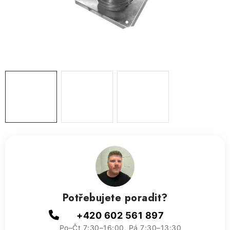
ZVLHČOVAČE VZDUCHU PRŮMYSLOVÉ
NAHŘÍVACÍ POLŠTÁŘEK S LÁVOVÝM PÍSKEM
VÝPRODEJ
O nás
Reference a zkušenosti
Rady a tipy
Doprava a platba
Kontakty
Potřebujete poradit?
+420 602 561 897
Po–Čt 7:30–16:00, Pá 7:30–13:30