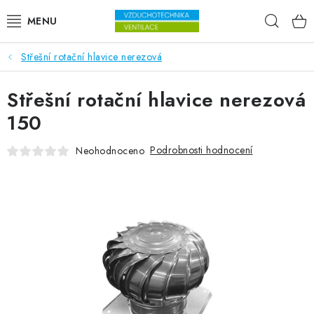
Přejít na obsah
Hleda
Střešní rotační hlavice nerezová
VENTILÁTORY
Střešní rotační hlavice nerezová
VZDUCHOTECHNIKA
150
REKUPERACE
Podrobnosti hodnocení
Neohodnoceno
TOPENÍ A CHLAZENÍ
ÚPRAVA VZDUCHU
FILTRY
ODVLHČOVAČE