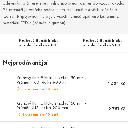
ZVLHČOVAČE VZDUCHU PRŮMYSLOVÉ
Udávaným průměrem se myslí připojovací rozměr do vzduchovodu.
Při montáži je potřeba počítat s tím, že tlumič má větší průměr o
NAHŘÍVACÍ POLŠTÁŘEK S LÁVOVÝM PÍSKEM
izolaci. Připojovací hrdlo je u všech tlumičů opatřeno těsněním z
materiálu EPDM ( těsnění s gumou).
VÝPRODEJ
Kruhový tlumič hluku
Kruhový tlumič hluku
s izolací délka 600
s izolací délka 900
O nás
Reference a zkušenosti
Rady a tipy
mm
mm
Doprava a platba
Kontakty
Nejprodávanější
Kruhový tlumič hluku s izolací 50 mm -
Průměr: 160, délka 900 mm
1 524 Kč
Skladem do 10 dnů
Kruhový tlumič hluku s izolací 50 mm -
Průměr: 315, délka 900 mm
2 751 Kč
Skladem do 10 dnů