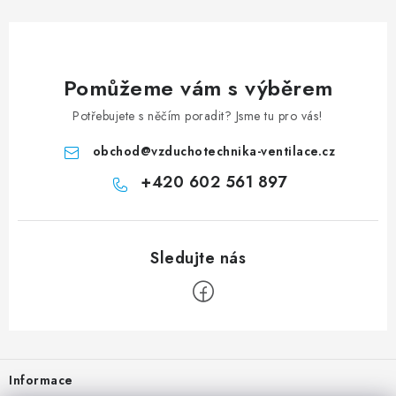
Pomůžeme vám s výběrem
Potřebujete s něčím poradit? Jsme tu pro vás!
obchod
@
vzduchotechnika-ventilace.cz
+420 602 561 897
Zápatí
Informace