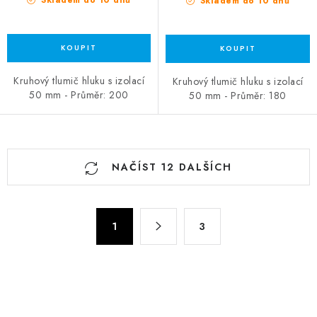
Skladem do 10 dnů
Skladem do 10 dnů
Kruhový tlumič hluku s izolací
Kruhový tlumič hluku s izolací
50 mm - Průměr: 200
50 mm - Průměr: 180
Ovládací prvky výpisu
NAČÍST 12 DALŠÍCH
Stránkování
1
3