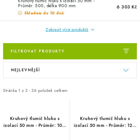
Kruhový tlumič hluku s izolací 50 mm -
Průměr: 500, délka 900 mm
6 303 Kč
Skladem do 10 dnů
Zobrazit více produktů
FILTROVAT PRODUKTY
Výpis produktů
Řazení produktů
NEJLEVNĚJŠÍ
Stránka
1
z
3
-
36
položek celkem
Kruhový tlumič hluku s
Kruhový tlumič hluku s
izolací 50 mm - Průměr: 100,
izolací 50 mm - Průměr: 125,
délka 600 mm
délka 600 mm