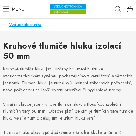
Přejít na obsah
Hleda
Vzduchotechnika
VENTILÁTORY
VZDUCHOTECHNIKA
Kruhové tlumiče hluku izolací
50 mm
REKUPERACE
Kruhové tlumiče hluku jsou určeny k tlumení hluku ve
TOPENÍ A CHLAZENÍ
vzduchotechnickém systému, pocházejícího z ventilátorů a větracích
jednotek. Tlumení hluku je nutné kvůli splnění zákonných požadavků,
ÚPRAVA VZDUCHU
nebo požadavku na lepší životní prostředí či hygienické normy.
V naší nabídce jsou kruhové tlumiče hluku s tloušťkou izolační
FILTRY
(tlumící) vrstvy
50 mm.
Obecně platí, že čím je tlumící vrstva tlumiče
hluku větší a tlumič delší, tím je útlum hluku větší.
ODVLHČOVAČE
Tlumiče hluku obou typů dodáváme
v široké škále průměrů
.