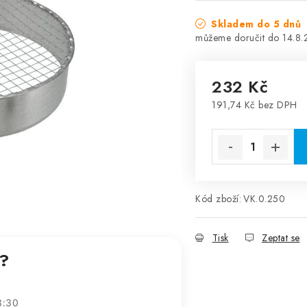
Skladem do 5 dnů
14.8
232 Kč
191,74 Kč bez DPH
Měrná cena:
Kód zboží:
VK.0.250
Tisk
Zeptat se
t?
3:30