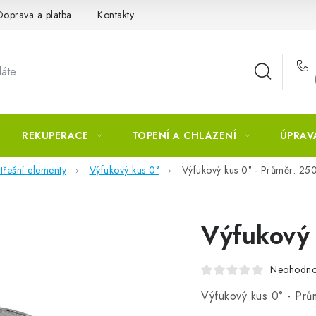
Doprava a platba
Kontakty
REKUPERACE
TOPENÍ A CHLAZENÍ
ÚPRAV
třešní elementy
Výfukový kus 0°
Výfukový kus 0° - Průměr: 25
Výfukový 
Neohodn
Výfukový kus 0° - Pr