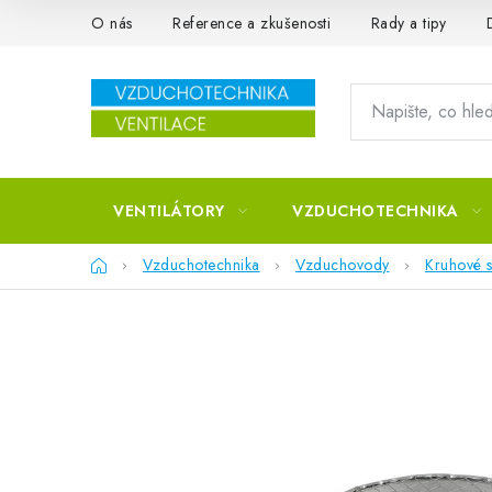
Přejít na obsah
O nás
Reference a zkušenosti
Rady a tipy
VENTILÁTORY
VZDUCHOTECHNIKA
Domů
Vzduchotechnika
Vzduchovody
Kruhové s