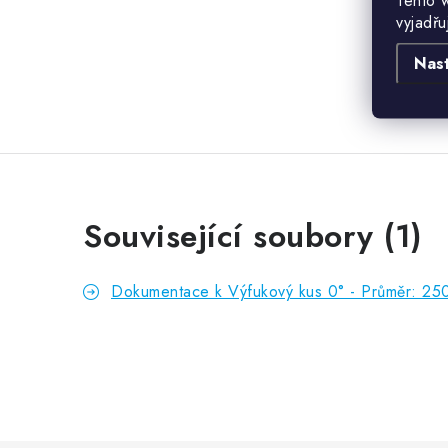
Tento 
vyjadřu
Nas
Související soubory (1)
Dokumentace k Výfukový kus 0° - Průměr: 25