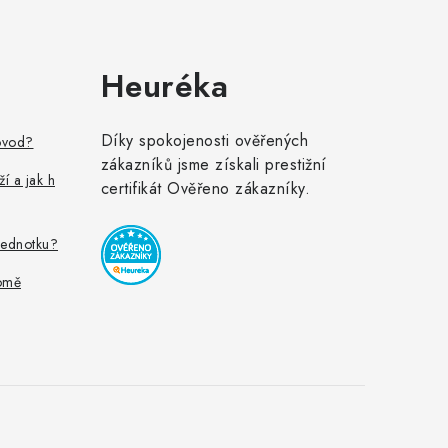
Heuréka
Díky spokojenosti ověřených
ovod?
zákazníků jsme získali prestižní
ží a jak h
certifikát Ověřeno zákazníky.
jednotku?
omě