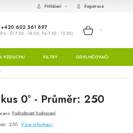
Přihlášení
Registrace
+420 602 561 897
(Po - Čt 7:30 - 16:00, Pá 7:30 - 13:30)
NÁKUPNÍ KOŠÍ
A VZDUCHU
FILTRY
ODVLHČOVAČE
ZVL
0
kus 0° - Průměr: 250
Podrobnosti hodnocení
oceno
ůměr: 250
Více informací