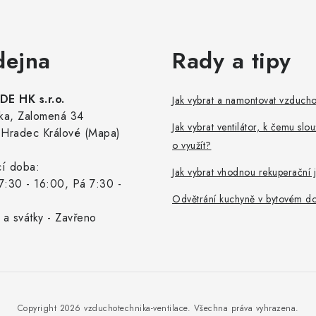
dejna
Rady a tipy
E HK s.r.o.
Jak vybrat a namontovat vzduch
ka, Zalomená 34
Jak vybrat ventilátor, k čemu slou
Hradec Králové (Mapa)
o využít?
cí doba:
Jak vybrat vhodnou rekuperační 
7:30 - 16:00, Pá 7:30 -
Odvětrání kuchyně v bytovém d
 a svátky - Zavřeno
Copyright 2026
vzduchotechnika-ventilace
. Všechna práva vyhrazena.