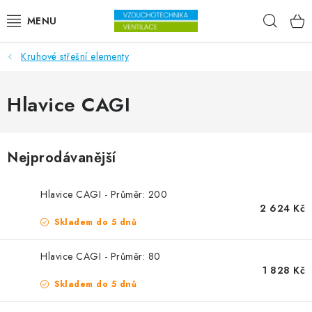
Přejít na obsah
Hleda
Kruhové střešní elementy
VENTILÁTORY
VZDUCHOTECHNIKA
Hlavice CAGI
REKUPERACE
Nejprodávanější
TOPENÍ A CHLAZENÍ
Hlavice CAGI - Průměr: 200
ÚPRAVA VZDUCHU
2 624 Kč
Skladem do 5 dnů
FILTRY
Hlavice CAGI - Průměr: 80
1 828 Kč
ODVLHČOVAČE
Skladem do 5 dnů