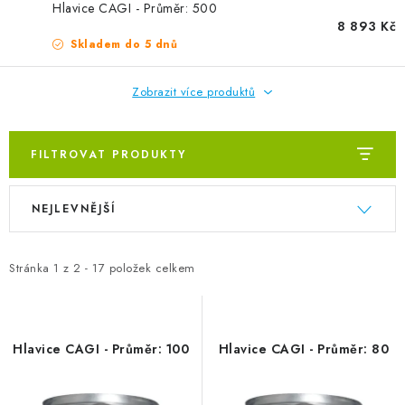
ZVLHČOVAČE VZDUCHU PRŮMYSLOVÉ
Hlavice CAGI - Průměr: 500
8 893 Kč
Skladem do 5 dnů
NAHŘÍVACÍ POLŠTÁŘEK S LÁVOVÝM PÍSKEM
Zobrazit více produktů
VÝPRODEJ
O nás
Reference a zkušenosti
Rady a tipy
FILTROVAT PRODUKTY
Doprava a platba
Kontakty
Výpis produktů
Řazení produktů
NEJLEVNĚJŠÍ
Stránka
1
z
2
-
17
položek celkem
Hlavice CAGI - Průměr: 100
Hlavice CAGI - Průměr: 80