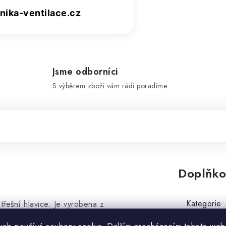
ika-ventilace.cz
Jsme odborníci
S výběrem zboží vám rádi poradíme
Doplňko
Kategorie
třešní hlavice. Je vyrobena z
šní prvek napomáhá