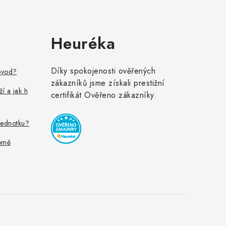
Heuréka
Díky spokojenosti ověřených
ovod?
zákazníků jsme získali prestižní
ží a jak h
certifikát Ověřeno zákazníky.
jednotku?
omě