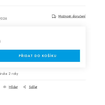
Možnosti doručení
.2026
H
PŘIDAT DO KOŠÍKU
áruka
:
2 roky
Hlídat
Sdílet