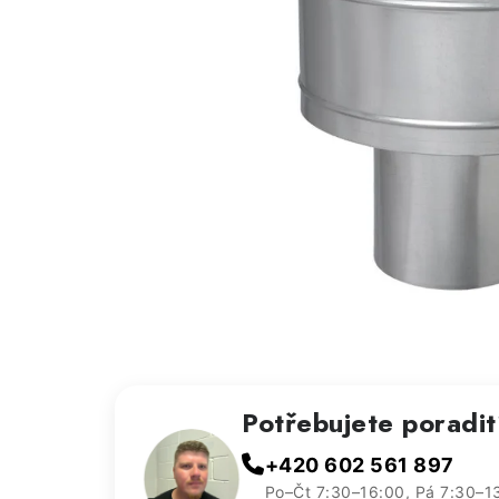
Potřebujete poradi
+420 602 561 897
Po–Čt 7:30–16:00, Pá 7:30–1