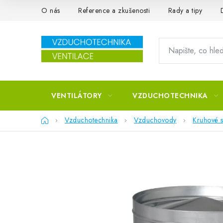
Přejít na obsah
O nás
Reference a zkušenosti
Rady a tipy
VENTILÁTORY
VZDUCHOTECHNIKA
Domů
Vzduchotechnika
Vzduchovody
Kruhové s