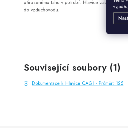
Tento 
přirozenému tahu v potrubí. Hlavice zabraňuje vni
vyjadřu
do vzduchovodu.
Nas
Související soubory (1)
Dokumentace k Hlavice CAGI - Průměr: 125