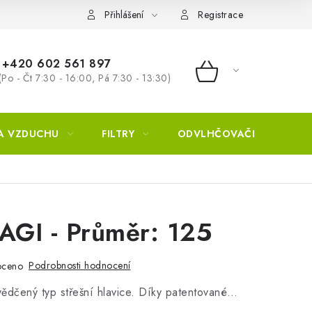
Přihlášení
Registrace
+420 602 561 897
(Po - Čt 7:30 - 16:00, Pá 7:30 - 13:30)
NÁKUPNÍ KOŠÍ
A VZDUCHU
FILTRY
ODVLHČOVAČE
ZVL
AGI - Průměr: 125
Podrobnosti hodnocení
oceno
ědčený typ střešní hlavice. Díky patentované…