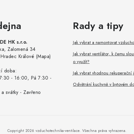
dejna
Rady a tipy
E HK s.r.o.
Jak vybrat a namontovat vzduch
ka, Zalomená 34
Jak vybrat ventilátor, k čemu slou
Hradec Králové (Mapa)
o využít?
cí doba:
Jak vybrat vhodnou rekuperační 
7:30 - 16:00, Pá 7:30 -
Odvětrání kuchyně v bytovém d
 a svátky - Zavřeno
Copyright 2026
vzduchotechnika-ventilace
. Všechna práva vyhrazena.