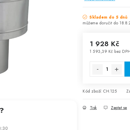
Skladem do 5 dnů
18.8
1 928 Kč
1 593,39 Kč bez DP
Měrná cena:
Kód zboží:
CH.125
Z
Tisk
Zeptat se
t?
3:30