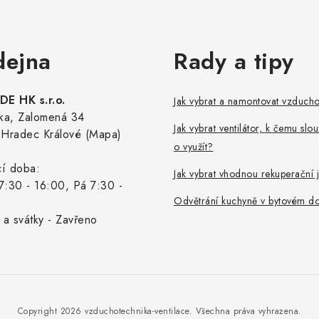
dejna
Rady a tipy
E HK s.r.o.
Jak vybrat a namontovat vzduch
ka, Zalomená 34
Jak vybrat ventilátor, k čemu slou
Hradec Králové (Mapa)
o využít?
cí doba:
Jak vybrat vhodnou rekuperační 
7:30 - 16:00, Pá 7:30 -
Odvětrání kuchyně v bytovém d
 a svátky - Zavřeno
Copyright 2026
vzduchotechnika-ventilace
. Všechna práva vyhrazena.