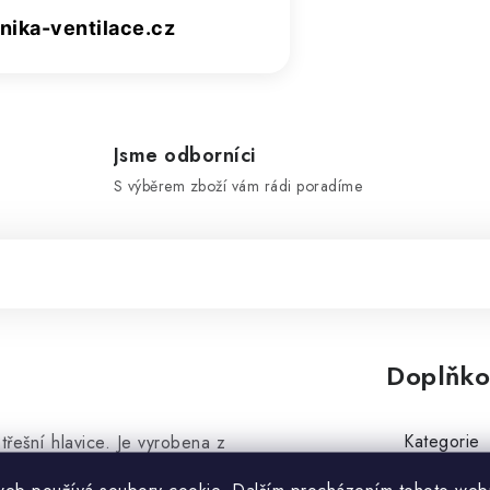
ika-ventilace.cz
Jsme odborníci
S výběrem zboží vám rádi poradíme
Doplňko
Kategorie
třešní hlavice. Je vyrobena z
šní prvek napomáhá