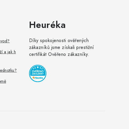
Heuréka
Díky spokojenosti ověřených
ovod?
zákazníků jsme získali prestižní
ží a jak h
certifikát Ověřeno zákazníky.
jednotku?
omě