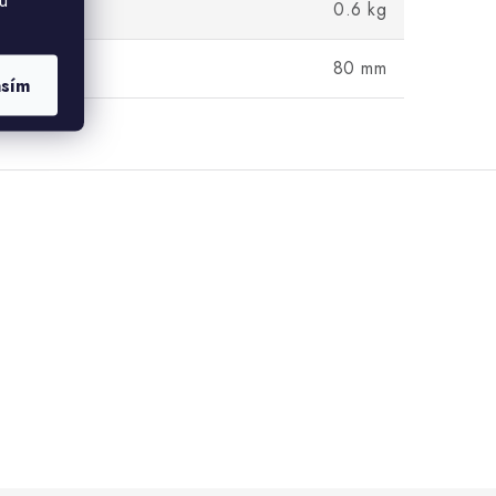
u
0.6 kg
80 mm
asím