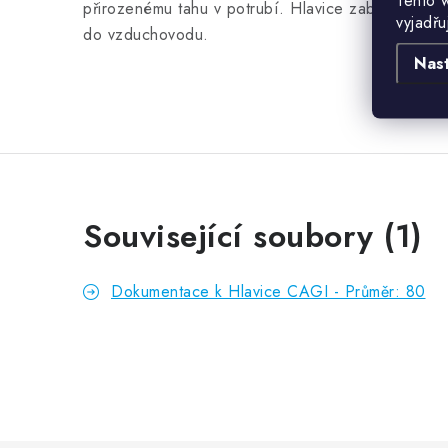
Tento 
přirozenému tahu v potrubí. Hlavice zabraňuje vni
vyjadřu
do vzduchovodu.
Nas
Související soubory (1)
Dokumentace k Hlavice CAGI - Průměr: 80