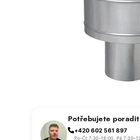
Potřebujete poradi
+420 602 561 897
Po–Čt 7:30–16:00, Pá 7:30–1