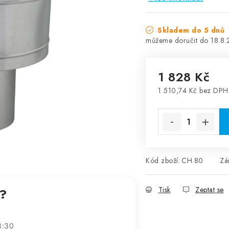
Skladem do 5 dnů
18.8
1 828 Kč
1 510,74 Kč bez DPH
Měrná cena:
Kód zboží:
CH.80
Zá
Tisk
Zeptat se
t?
3:30