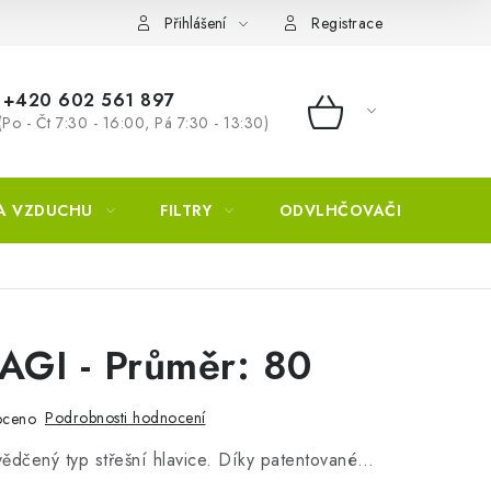
Přihlášení
Registrace
+420 602 561 897
(Po - Čt 7:30 - 16:00, Pá 7:30 - 13:30)
NÁKUPNÍ KOŠÍ
A VZDUCHU
FILTRY
ODVLHČOVAČE
ZVL
AGI - Průměr: 80
Podrobnosti hodnocení
oceno
ědčený typ střešní hlavice. Díky patentované…