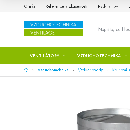
Přejít na obsah
O nás
Reference a zkušenosti
Rady a tipy
VENTILÁTORY
VZDUCHOTECHNIKA
Domů
Vzduchotechnika
Vzduchovody
Kruhové s