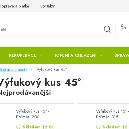
Doprava a platba
Kontakty
REKUPERACE
TOPENÍ A CHLAZENÍ
ÚPRAV
třešní elementy
Výfukový kus 45°
Výfukový kus 45°
Nejprodávanější
Výfukový kus 45° -
Výfukový kus 45° 
Průměr: 200
Průměr: 315
Skladem
(2 ks)
Skladem
(2 