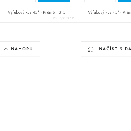
Výfukový kus 45° - Průměr: 315
Výfukový kus 45° - Prů
Kód:
VK.45.315
Ovládací prvky výpisu
NAHORU
NAČÍST 9 D