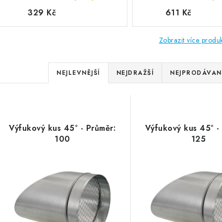
329 Kč
611 Kč
Zobrazit více produ
Řazení produktů
NEJLEVNĚJŠÍ
NEJDRAŽŠÍ
NEJPRODÁVANĚ
Výpis produktů
Výfukový kus 45° - Průměr:
Výfukový kus 45° -
100
125