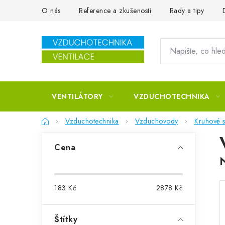
Přejít na obsah
O nás
Reference a zkušenosti
Rady a tipy
VENTILÁTORY
VZDUCHOTECHNIKA
Domů
Vzduchotechnika
Vzduchovody
Kruhové s
Postranní panel
Cena
183
Kč
2878
Kč
Štítky