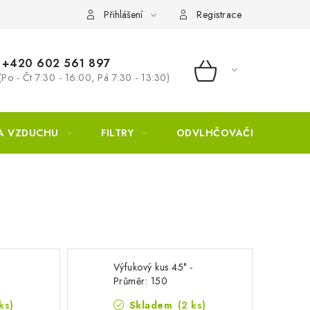
Přihlášení
Registrace
+420 602 561 897
(Po - Čt 7:30 - 16:00, Pá 7:30 - 13:30)
NÁKUPNÍ KOŠÍ
A VZDUCHU
FILTRY
ODVLHČOVAČE
ZVL
-
Výfukový kus 45° -
Průměr: 150
ks)
Skladem
(2 ks)