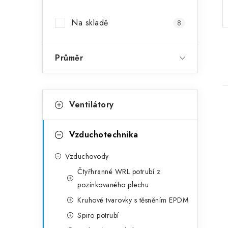
Na skladě
8
Průměr
Kategorie
Přeskočit kategorie
Ventilátory
Vzduchotechnika
Vzduchovody
Čtyřhranné WRL potrubí z
pozinkovaného plechu
Kruhové tvarovky s těsněním EPDM
Spiro potrubí