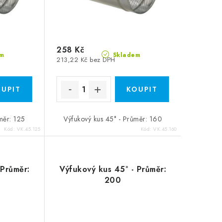
258 Kč
m
Skladem
213,22 Kč bez DPH
měr: 125
Výfukový kus 45° - Průměr: 160
Kód:
VK.45.125
Kód:
VK.45.160
 Průměr:
Výfukový kus 45° - Průměr:
200