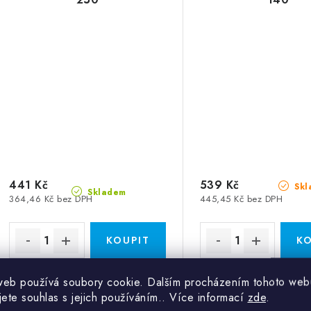
441 Kč
539 Kč
Skl
Skladem
364,46 Kč bez DPH
445,45 Kč bez DPH
web používá soubory cookie. Dalším procházením tohoto web
Výfukový kus 45° - Průměr: 250
Výfukový kus 45° - Prů
jete souhlas s jejich používáním.. Více informací
zde
.
Kód:
VK.45.250