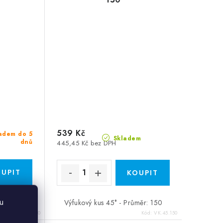
539 Kč
adem do 5
Skladem
dnů
445,45 Kč bez DPH
u
měr: 140
Výfukový kus 45° - Průměr: 150
Kód:
VK.45.140
Kód:
VK.45.150