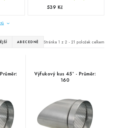
539 Kč
ktů
Stránka
1
z
2
-
21
položek celkem
JŠÍ
ABECEDNĚ
 Průměr:
Výfukový kus 45° - Průměr:
160