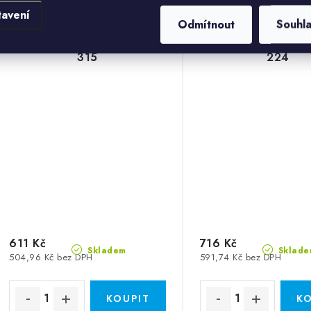
tavení
Odmítnout
Souhl
Výfukový kus 45° - Průměr:
Výfukový kus 45° -
315
224
611 Kč
716 Kč
Skladem
Sklade
504,96 Kč bez DPH
591,74 Kč bez DPH