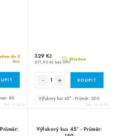
329 Kč
adem do 5
Skladem
dnů
271,90 Kč bez DPH
ůměr: 80
Výfukový kus 45° - Průměr: 200
Kód:
VK.45.80
Kód:
VK.45.200
 Průměr:
Výfukový kus 45° - Průměr:
150