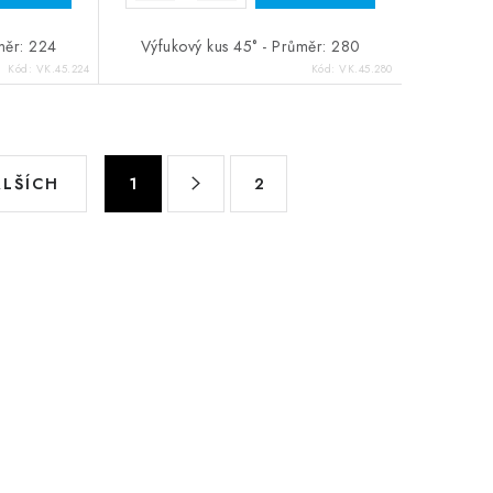
měr: 224
Výfukový kus 45° - Průměr: 280
Kód:
VK.45.224
Kód:
VK.45.280
Stránkování
ALŠÍCH
1
2