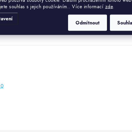
web používá soubory cookie. Dalším procházením tohoto web
Hmotnost
jete souhlas s jejich používáním.. Více informací
zde
.
Průměr
tavení
Odmítnout
Souhl
50