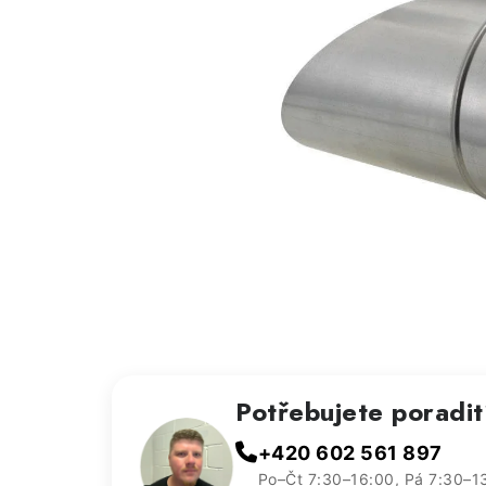
Potřebujete poradi
+420 602 561 897
Po–Čt 7:30–16:00, Pá 7:30–1