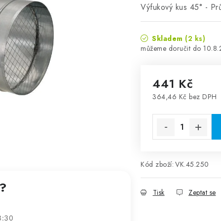
Výfukový kus 45° - P
Skladem
(2 ks)
10.8
441 Kč
364,46 Kč bez DPH
Měrná cena:
Kód zboží:
VK.45.250
t?
Tisk
Zeptat se
3:30