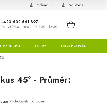
Přihlášení
Registrace
+420 602 561 897
(Po - Čt 7:30 - 16:00, Pá 7:30 - 13:30)
NÁKUPNÍ KOŠÍ
A VZDUCHU
FILTRY
ODVLHČOVAČE
ZVL
250
kus 45° - Průměr:
Podrobnosti hodnocení
oceno