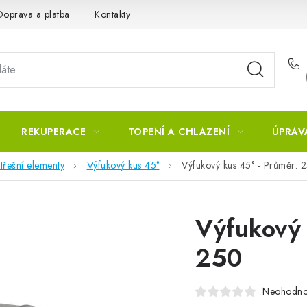
Doprava a platba
Kontakty
REKUPERACE
TOPENÍ A CHLAZENÍ
ÚPRAV
třešní elementy
Výfukový kus 45°
Výfukový kus 45° - Průměr: 
Výfukový 
250
Neohodn