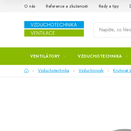
Přejít na obsah
O nás
Reference a zkušenosti
Rady a tipy
VENTILÁTORY
VZDUCHOTECHNIKA
Domů
Vzduchotechnika
Vzduchovody
Kruhové s