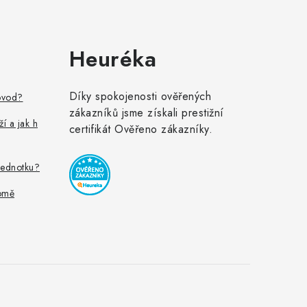
Heuréka
Díky spokojenosti ověřených
ovod?
zákazníků jsme získali prestižní
ží a jak h
certifikát Ověřeno zákazníky.
jednotku?
omě