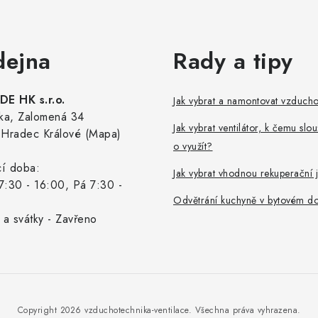
dejna
Rady a tipy
E HK s.r.o.
Jak vybrat a namontovat vzduch
ka, Zalomená 34
Jak vybrat ventilátor, k čemu slou
Hradec Králové (Mapa)
o využít?
cí doba:
Jak vybrat vhodnou rekuperační 
7:30 - 16:00, Pá 7:30 -
Odvětrání kuchyně v bytovém d
 a svátky - Zavřeno
Copyright 2026
vzduchotechnika-ventilace
. Všechna práva vyhrazena.