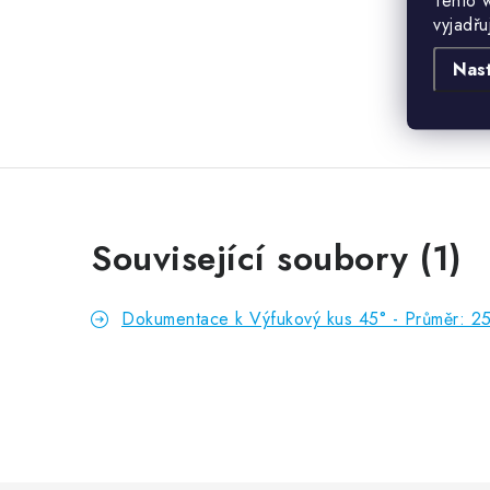
Tento 
vyjadřu
Nas
Související soubory (1)
Dokumentace k Výfukový kus 45° - Průměr: 2