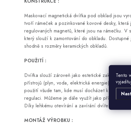
KONSTRUKCE :
Maskovací magnetická dvířka pod obklad jsou vyro
tvoří rámeček a pozinkované kovové desky, která
regulovaných magnetů, které jsou na rámečku. V s
který slouží k zamontování do obkladu. Dostupné
shodně s rozměry keramických obkladů.
POUŽITÍ :
Tento 
Dvířka slouží zároveň jako estetické zakončení a
vyjadřu
přístrojů (plyn, voda, elektrická energie) v bytě č
použití všude tam, kde musí docházet k pravidelné
Nas
regulaci. Můžeme je dále využít jako přístup ke s
Díky lehkému otevírání a zavírání dvířek je příst
MONTÁŽ VÝROBKU :