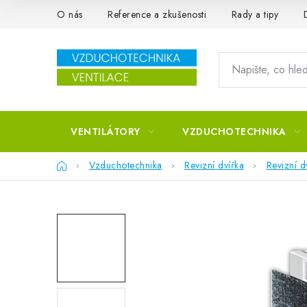
Přejít na obsah
O nás
Reference a zkušenosti
Rady a tipy
VENTILÁTORY
VZDUCHOTECHNIKA
Domů
Vzduchotechnika
Revizní dvířka
Revizní d