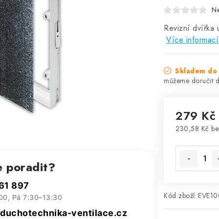
N
Revizní dvířka
Více informací
Skladem do 
279 Kč
230,58 Kč b
Měrná cena
e poradit?
61 897
Kód zboží:
EVE1
00, Pá 7:30–13:30
uchotechnika-ventilace.cz