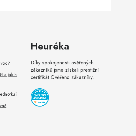
Heuréka
Díky spokojenosti ověřených
ovod?
zákazníků jsme získali prestižní
ží a jak h
certifikát Ověřeno zákazníky.
jednotku?
omě