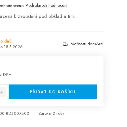
Podrobnosti hodnocení
eohodnoceno
 určená k zapuštění pod obklad a tím…
5 dnů
Možnosti doručení
18.8.2026
ez DPH
:
PŘIDAT DO KOŠÍKU
000-RD300X300
Záruka
:
2 roky