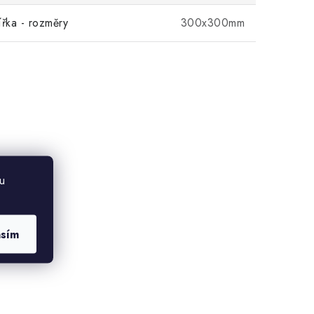
ířka - rozměry
300x300mm
u
asím