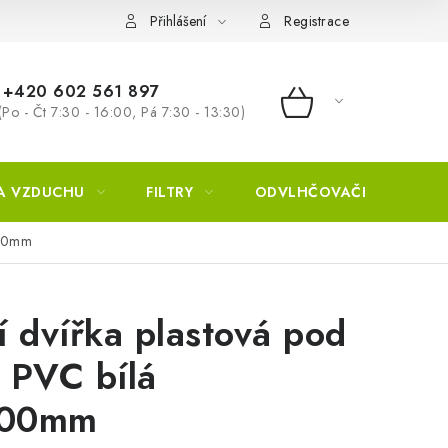
Přihlášení
Registrace
+420 602 561 897
(Po - Čt 7:30 - 16:00, Pá 7:30 - 13:30)
NÁKUPNÍ KOŠÍ
A VZDUCHU
FILTRY
ODVLHČOVAČE
ZVL
300mm
í dvířka plastová pod
 PVC bílá
300mm