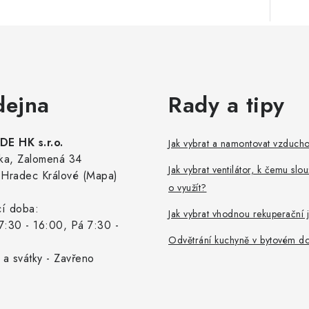
dejna
Rady a tipy
E HK s.r.o.
Jak vybrat a namontovat vzduch
ka, Zalomená 34
Jak vybrat ventilátor, k čemu slou
Hradec Králové (Mapa)
o využít?
cí doba:
Jak vybrat vhodnou rekuperační 
7:30 - 16:00, Pá 7:30 -
Odvětrání kuchyně v bytovém d
 a svátky - Zavřeno