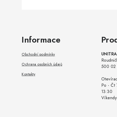
Zápatí
Informace
Pro
UNITRAD
Obchodní podmínky
Roudnič
Ochrana osobních údajů
500 02 
Kontakty
Otevíra
Po - Čt 
13:30
Víkendy