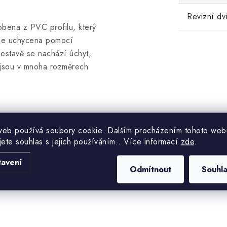
Revizní dv
bena z PVC profilu, který
 je uchycena pomocí
estavě se nachází úchyt,
 jsou v mnoha rozměrech
web používá soubory cookie. Dalším procházením tohoto web
 ochrana měřících
jete souhlas s jejich používáním.. Více informací
zde
.
i domě. Dvířka mají všestranné
 kontrole, čištění nebo
tavení
Odmítnout
Souhl
toupačce či bytovému jádru.
up velice snadný.