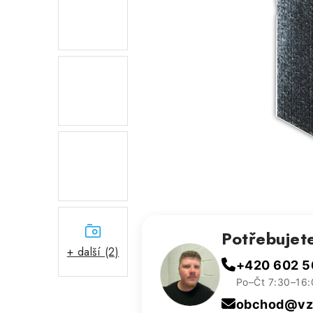
Potřebujet
+ další (2)
+420 602 5
Po–Čt 7:30–16:
obchod@vzd