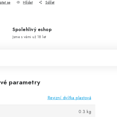
ptat se
Hlídat
Sdílet
Spolehlivý eshop
Jsme s vámi už 18 let
vé parametry
Revizní dvířka plastová
0.3 kg