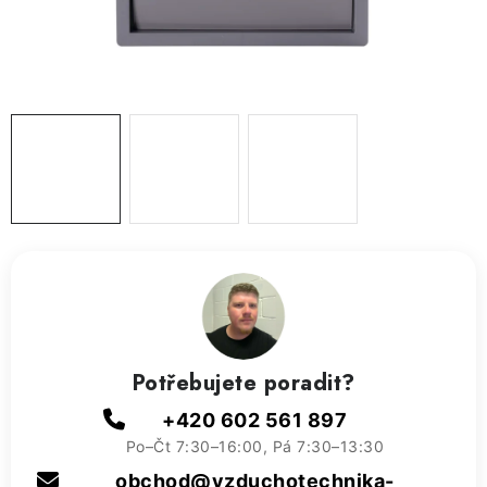
ZVLHČOVAČE VZDUCHU PRŮMYSLOVÉ
NAHŘÍVACÍ POLŠTÁŘEK S LÁVOVÝM PÍSKEM
VÝPRODEJ
O nás
Reference a zkušenosti
Rady a tipy
Doprava a platba
Kontakty
Potřebujete poradit?
+420 602 561 897
Po–Čt 7:30–16:00, Pá 7:30–13:30
obchod@vzduchotechnika-