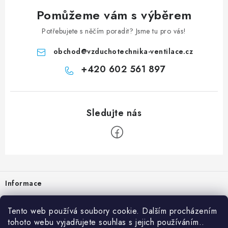
Pomůžeme vám s výběrem
Potřebujete s něčím poradit? Jsme tu pro vás!
obchod
@
vzduchotechnika-ventilace.cz
+420 602 561 897
Zápatí
Informace
Prodejna
Tento web používá soubory cookie. Dalším procházením
tohoto webu vyjadřujete souhlas s jejich používáním..