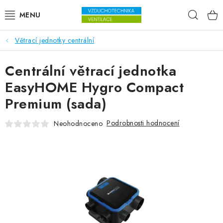
Přejít na obsah
Hleda
Větrací jednotky centrální
VENTILÁTORY
Centrální větrací jednotka
VZDUCHOTECHNIKA
EasyHOME Hygro Compact
REKUPERACE
Premium (sada)
TOPENÍ A CHLAZENÍ
Podrobnosti hodnocení
Neohodnoceno
ÚPRAVA VZDUCHU
FILTRY
ODVLHČOVAČE