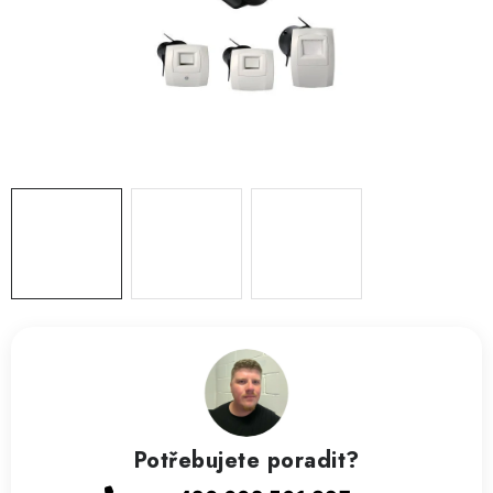
ZVLHČOVAČE VZDUCHU PRŮMYSLOVÉ
NAHŘÍVACÍ POLŠTÁŘEK S LÁVOVÝM PÍSKEM
VÝPRODEJ
O nás
Reference a zkušenosti
Rady a tipy
Doprava a platba
Kontakty
Potřebujete poradit?