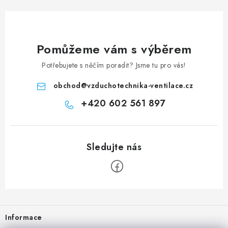
Pomůžeme vám s výběrem
Potřebujete s něčím poradit? Jsme tu pro vás!
obchod
@
vzduchotechnika-ventilace.cz
+420 602 561 897
Zápatí
Informace