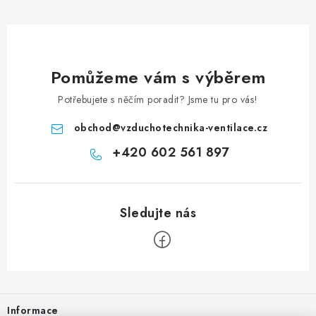
Pomůžeme vám s výběrem
Potřebujete s něčím poradit? Jsme tu pro vás!
obchod
@
vzduchotechnika-ventilace.cz
+420 602 561 897
Zápatí
Informace