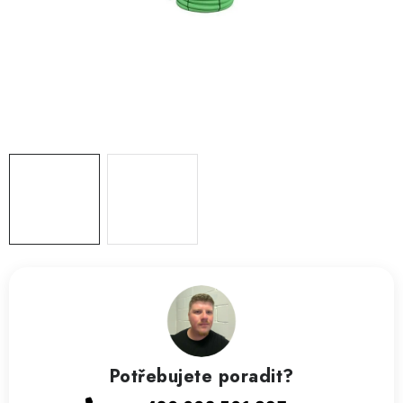
ZVLHČOVAČE VZDUCHU PRŮMYSLOVÉ
NAHŘÍVACÍ POLŠTÁŘEK S LÁVOVÝM PÍSKEM
VÝPRODEJ
O nás
Reference a zkušenosti
Rady a tipy
Doprava a platba
Kontakty
Potřebujete poradit?