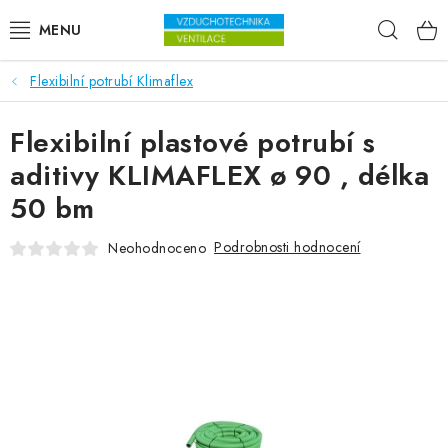
Přejít na obsah
Hleda
Flexibilní potrubí Klimaflex
VENTILÁTORY
Flexibilní plastové potrubí s
VZDUCHOTECHNIKA
aditivy KLIMAFLEX ø 90 , délka
REKUPERACE
50 bm
TOPENÍ A CHLAZENÍ
Podrobnosti hodnocení
Neohodnoceno
ÚPRAVA VZDUCHU
FILTRY
ODVLHČOVAČE