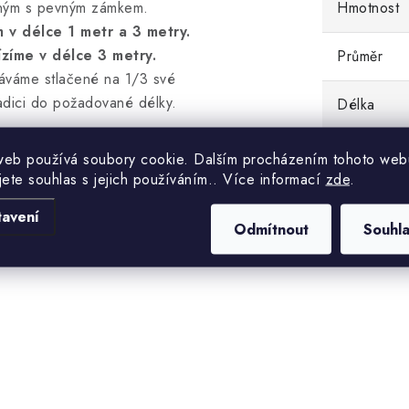
olným s pevným zámkem.
Hmotnost
 v délce 1 metr a 3 metry.
íme v délce 3 metry.
Průměr
áváme stlačené na 1/3 své
adici do požadované délky.
Délka
web používá soubory cookie. Dalším procházením tohoto web
jete souhlas s jejich používáním.. Více informací
zde
.
akékoliv ventilační nebo
tavení
ů a kouře z mísností. Hadice
Odmítnout
Souhl
ro další aplikace, např. i jako