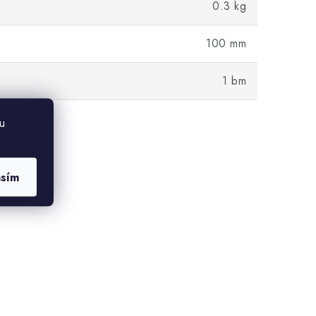
0.3 kg
100 mm
1 bm
u
asím