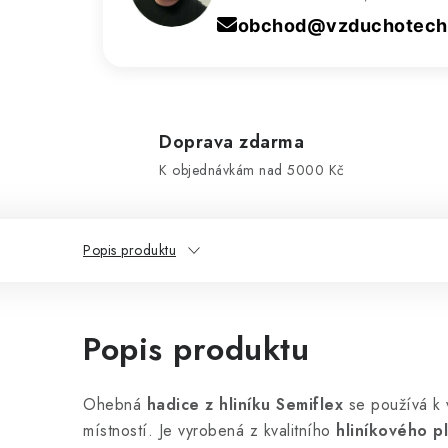
obchod@vzduchotechn
Doprava zdarma
K objednávkám nad 5000 Kč
Popis produktu
Popis produktu
Ohebná
hadice z hliníku Semiflex
se používá k v
místností. Je vyrobená z kvalitního
hliníkového p