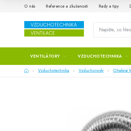
Přejít na obsah
O nás
Reference a zkušenosti
Rady a tipy
VENTILÁTORY
VZDUCHOTECHNIKA
Domů
Vzduchotechnika
Vzduchovody
Ohebné h