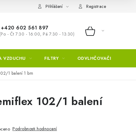
Přihlášení
Registrace
+420 602 561 897
(Po - Čt 7:30 - 16:00, Pá 7:30 - 13:30)
NÁKUPNÍ KOŠÍ
A VZDUCHU
FILTRY
ODVLHČOVAČE
ZVL
102/1 balení 1 bm
miflex 102/1 balení
Podrobnosti hodnocení
oceno