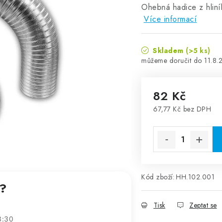
Ohebná hadice z hliní
Více informací
Skladem
(>5 ks)
11.8.
82 Kč
67,77 Kč bez DPH
Měrná cena:
Kód zboží:
HH.102.001
t?
Tisk
Zeptat se
3:30