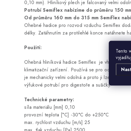
0,10 mm). Hliníkový plech je falcovaný velmi od
Potrubí Semiflex nabízíme do průměru 150 mm
Od průměru 160 mm do 315 mm Semiflex nabíz
Ohebné hadice pro rozvod vzduchu Semiflex dod
délky. Zatáhnutím za protilehlé konce natáhnete h
Použití:
Tento 
vyjadřu
Ohebná hliníková hadice Semiflex je vhodná pro j
Nas
klimatizační zařízení. Používá se pro odtahy pach
je mechanicky velmi odolná a proto ji lze použít i p
výfukové potrubí pro digestoře a sušičky.
Technické parametry:
síla materiálu [mm] 0,10
provozní teplota [°C] -30°C do +250°C
max. rychlost vzduchu [m/s] 25
max. tlak vzduchu [Pa] 2500