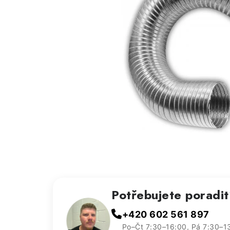
Potřebujete poradi
+420 602 561 897
Po–Čt 7:30–16:00, Pá 7:30–1