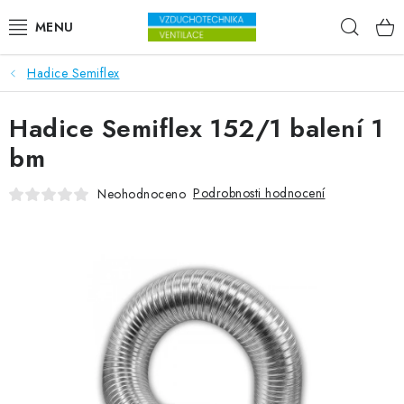
Přejít na obsah
Hleda
Hadice Semiflex
VENTILÁTORY
Hadice Semiflex 152/1 balení 1
VZDUCHOTECHNIKA
bm
REKUPERACE
Podrobnosti hodnocení
Neohodnoceno
TOPENÍ A CHLAZENÍ
ÚPRAVA VZDUCHU
FILTRY
ODVLHČOVAČE