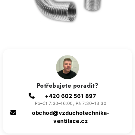
ZVLHČOVAČE VZDUCHU PRŮMYSLOVÉ
NAHŘÍVACÍ POLŠTÁŘEK S LÁVOVÝM PÍSKEM
VÝPRODEJ
O nás
Reference a zkušenosti
Rady a tipy
Doprava a platba
Kontakty
Potřebujete poradit?
+420 602 561 897
Po–Čt 7:30–16:00, Pá 7:30–13:30
obchod@vzduchotechnika-
ventilace.cz