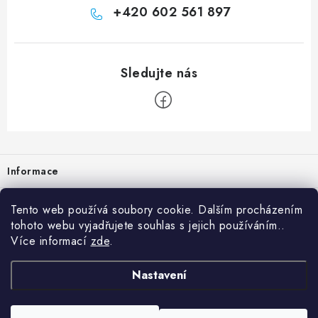
+420 602 561 897
Zápatí
Informace
Prodejna
Tento web používá soubory cookie. Dalším procházením
tohoto webu vyjadřujete souhlas s jejich používáním..
Rady a tipy
Více informací
zde
.
Heuréka
Nastavení
Copyright 2026
vzduchotechnika-ventilace
. Všechna práva vyhrazena.