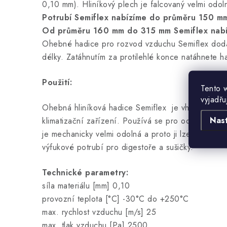
0,10 mm). Hliníkový plech je falcovaný velmi od
Potrubí Semiflex nabízíme do průměru 150 mm
Od průměru 160 mm do 315 mm Semiflex nabíz
Ohebné hadice pro rozvod vzduchu Semiflex dod
délky. Zatáhnutím za protilehlé konce natáhnete h
Použití:
Tento 
vyjadřu
Ohebná hliníková hadice Semiflex je vhodná pro j
Nas
klimatizační zařízení. Používá se pro odtahy pach
je mechanicky velmi odolná a proto ji lze použít i p
výfukové potrubí pro digestoře a sušičky.
Technické parametry:
síla materiálu [mm] 0,10
provozní teplota [°C] -30°C do +250°C
max. rychlost vzduchu [m/s] 25
max. tlak vzduchu [Pa] 2500