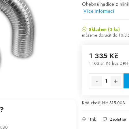
Ohebná hadice z hliní
Více informací
Skladem
(3 ks)
10.8
1 335 Kč
1 103,31 Kč bez DPH
Měrná cena:
Kód zboží:
HH.315.003
t?
Tisk
Zeptat se
3:30