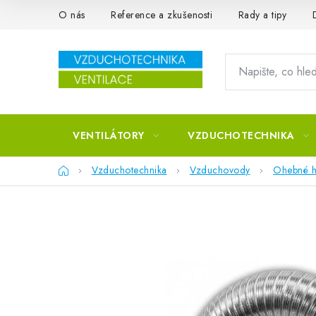
Přejít na obsah
O nás
Reference a zkušenosti
Rady a tipy
VENTILÁTORY
VZDUCHOTECHNIKA
Domů
Vzduchotechnika
Vzduchovody
Ohebné h