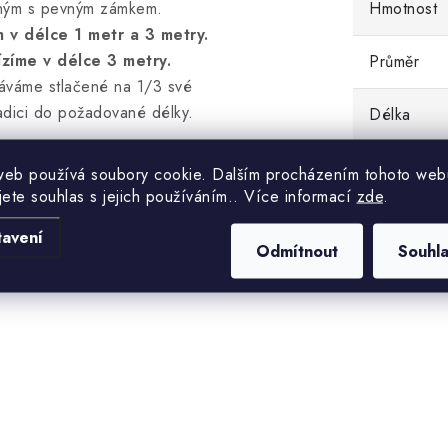
olným s pevným zámkem.
Hmotnost
 v délce 1 metr a 3 metry.
íme v délce 3 metry.
Průměr
áváme stlačené na 1/3 své
adici do požadované délky.
Délka
web používá soubory cookie. Dalším procházením tohoto web
jete souhlas s jejich používáním.. Více informací
zde
.
akékoliv ventilační nebo
tavení
ů a kouře z mísností. Hadice
Odmítnout
Souhl
ro další aplikace, např. i jako