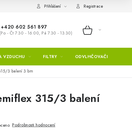
Přihlášení
Registrace
+420 602 561 897
(Po - Čt 7:30 - 16:00, Pá 7:30 - 13:30)
NÁKUPNÍ KOŠÍ
A VZDUCHU
FILTRY
ODVLHČOVAČE
ZVL
315/3 balení 3 bm
miflex 315/3 balení
Podrobnosti hodnocení
oceno