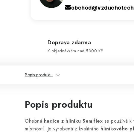
obchod@vzduchotechn
Doprava zdarma
K objednávkám nad 5000 Kč
Popis produktu
Popis produktu
Ohebná
hadice z hliníku Semiflex
se používá k v
místností. Je vyrobená z kvalitního
hliníkového p