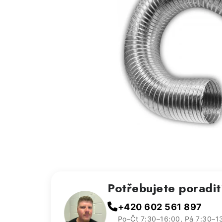
Potřebujete poradi
+420 602 561 897
Po–Čt 7:30–16:00, Pá 7:30–1