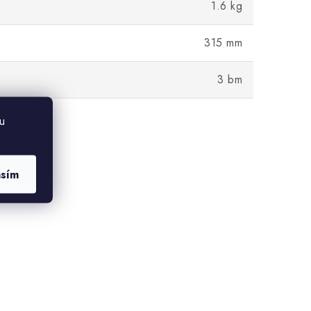
1.6 kg
315 mm
3 bm
u
asím