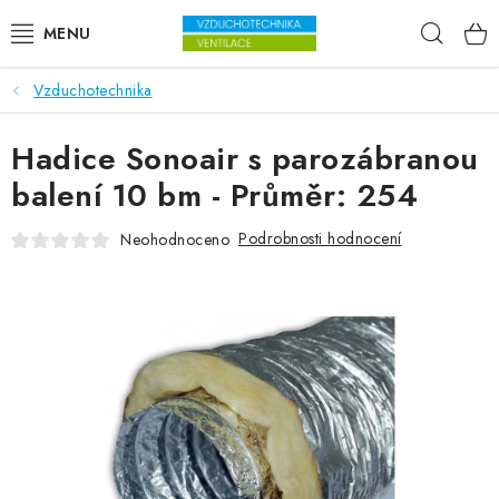
Přejít na obsah
Hleda
Vzduchotechnika
VENTILÁTORY
Hadice Sonoair s parozábranou
VZDUCHOTECHNIKA
balení 10 bm - Průměr: 254
REKUPERACE
Podrobnosti hodnocení
Neohodnoceno
TOPENÍ A CHLAZENÍ
ÚPRAVA VZDUCHU
FILTRY
ODVLHČOVAČE