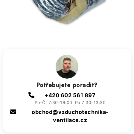
ZVLHČOVAČE VZDUCHU PRŮMYSLOVÉ
NAHŘÍVACÍ POLŠTÁŘEK S LÁVOVÝM PÍSKEM
VÝPRODEJ
O nás
Reference a zkušenosti
Rady a tipy
Doprava a platba
Kontakty
Potřebujete poradit?
+420 602 561 897
Po–Čt 7:30–16:00, Pá 7:30–13:30
obchod@vzduchotechnika-
ventilace.cz