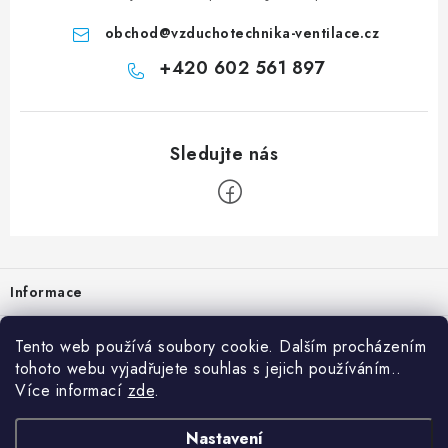
obchod
@
vzduchotechnika-ventilace.cz
+420 602 561 897
Zápatí
Informace
Prodejna
Tento web používá soubory cookie. Dalším procházením
tohoto webu vyjadřujete souhlas s jejich používáním..
Rady a tipy
Více informací
zde
.
Heuréka
Nastavení