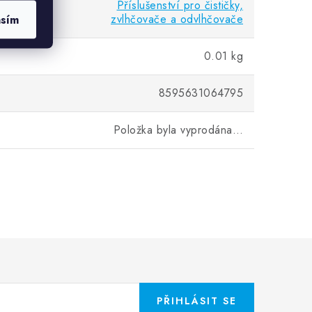
Příslušenství pro čističky,
zvlhčovače a odvlhčovače
asím
0.01 kg
8595631064795
Položka byla vyprodána…
PŘIHLÁSIT SE