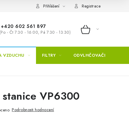
Přihlášení
Registrace
+420 602 561 897
(Po - Čt 7:30 - 16:00, Pá 7:30 - 13:30)
NÁKUPNÍ KOŠÍ
A VZDUCHU
FILTRY
ODVLHČOVAČE
ZVL
r stanice VP6300
Podrobnosti hodnocení
oceno