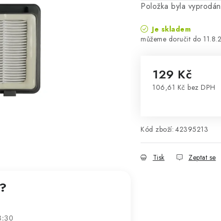
Položka byla vyprodá
Je skladem
11.8.
129 Kč
106,61 Kč bez DPH
Měrná cena:
Kód zboží:
42395213
Tisk
Zeptat se
t?
3:30