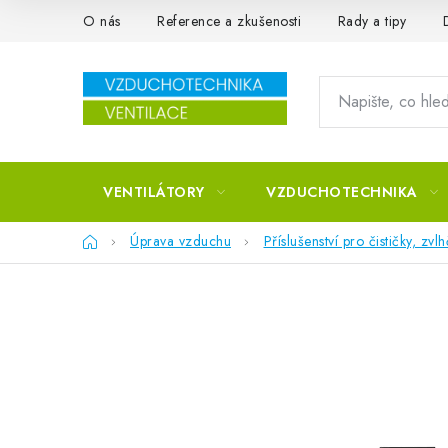
Přejít na obsah
O nás
Reference a zkušenosti
Rady a tipy
VENTILÁTORY
VZDUCHOTECHNIKA
Domů
Úprava vzduchu
Příslušenství pro čističky, z