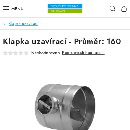
Přejít na obsah
Hleda
Klapka uzavírací
VENTILÁTORY
Klapka uzavírací - Průměr: 160
VZDUCHOTECHNIKA
Podrobnosti hodnocení
Neohodnoceno
REKUPERACE
TOPENÍ A CHLAZENÍ
ÚPRAVA VZDUCHU
FILTRY
ODVLHČOVAČE