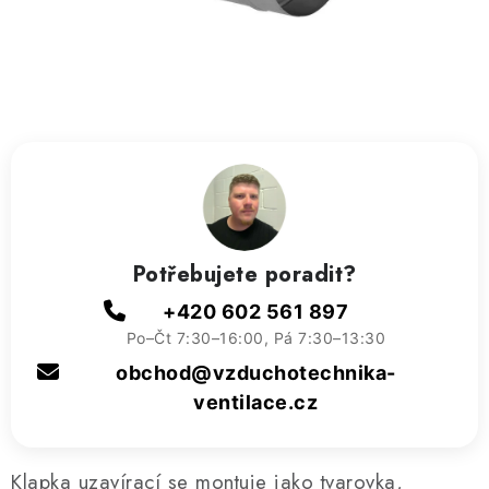
ZVLHČOVAČE VZDUCHU PRŮMYSLOVÉ
NAHŘÍVACÍ POLŠTÁŘEK S LÁVOVÝM PÍSKEM
VÝPRODEJ
O nás
Reference a zkušenosti
Rady a tipy
Doprava a platba
Kontakty
Potřebujete poradit?
+420 602 561 897
Po–Čt 7:30–16:00, Pá 7:30–13:30
obchod@vzduchotechnika-
ventilace.cz
Klapka uzavírací se montuje jako tvarovka,