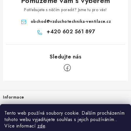
Pomůžeme vám s výběrem
Potřebujete s něčím poradit? Jsme tu pro vás!
obchod
@
vzduchotechnika-ventilace.cz
+420 602 561 897
Zápatí
Informace
Prodejna
Tento web používá soubory cookie. Dalším procházením
tohoto webu vyjadřujete souhlas s jejich používáním..
Rady a tipy
Více informací
zde
.