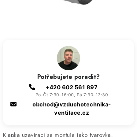
ZVLHČOVAČE VZDUCHU PRŮMYSLOVÉ
NAHŘÍVACÍ POLŠTÁŘEK S LÁVOVÝM PÍSKEM
VÝPRODEJ
O nás
Reference a zkušenosti
Rady a tipy
Doprava a platba
Kontakty
Potřebujete poradit?
+420 602 561 897
Po–Čt 7:30–16:00, Pá 7:30–13:30
obchod@vzduchotechnika-
ventilace.cz
Klapka uzavírací se montuje jako tvarovka,