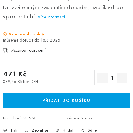
tzn.vzájemným zasunutím do sebe, například do
spiro potrubí.
Více informací
Skladem do 5 dnů
18.8.2026
Možnosti doručení
471 Kč
389,26 Kč bez DPH
Měrná cena:
PŘIDAT DO KOŠÍKU
Kód zboží:
KU.250
Záruka
:
2 roky
Tisk
Zeptat se
Hlídat
Sdílet