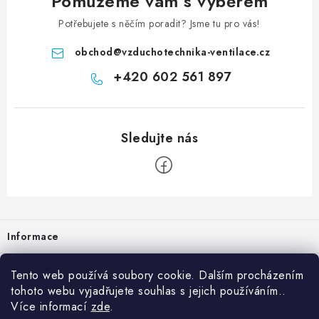
Pomůžeme vám s výběrem
Potřebujete s něčím poradit? Jsme tu pro vás!
obchod
@
vzduchotechnika-ventilace.cz
+420 602 561 897
Zápatí
Informace
Prodejna
Tento web používá soubory cookie. Dalším procházením
tohoto webu vyjadřujete souhlas s jejich používáním..
Rady a tipy
Více informací
zde
.