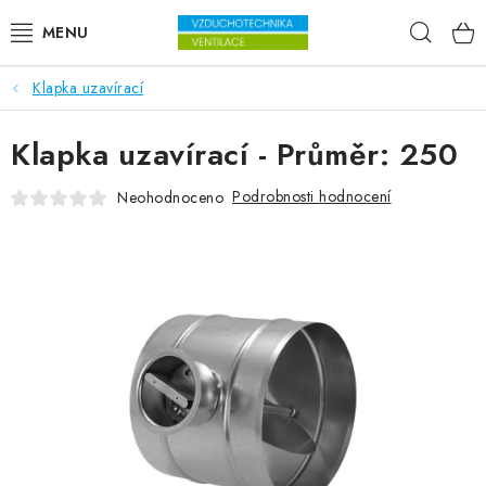
Přejít na obsah
Hleda
Klapka uzavírací
VENTILÁTORY
Klapka uzavírací - Průměr: 250
VZDUCHOTECHNIKA
Podrobnosti hodnocení
Neohodnoceno
REKUPERACE
TOPENÍ A CHLAZENÍ
ÚPRAVA VZDUCHU
FILTRY
ODVLHČOVAČE