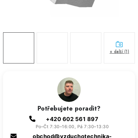
ZVLHČOVAČE VZDUCHU PRŮMYSLOVÉ
NAHŘÍVACÍ POLŠTÁŘEK S LÁVOVÝM PÍSKEM
VÝPRODEJ
O nás
Reference a zkušenosti
Rady a tipy
+ další (1)
Doprava a platba
Kontakty
Potřebujete poradit?
+420 602 561 897
Po–Čt 7:30–16:00, Pá 7:30–13:30
obchod@vzduchotechnika-