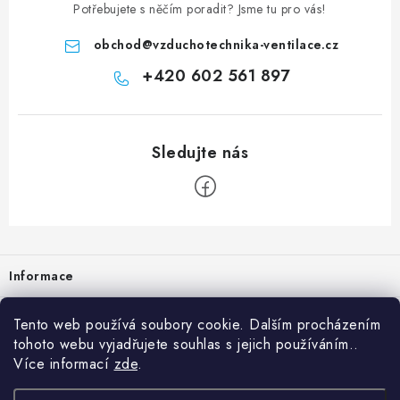
Potřebujete s něčím poradit? Jsme tu pro vás!
obchod
@
vzduchotechnika-ventilace.cz
+420 602 561 897
Zápatí
Informace
Prodejna
Tento web používá soubory cookie. Dalším procházením
tohoto webu vyjadřujete souhlas s jejich používáním..
Rady a tipy
Více informací
zde
.