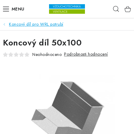
Přejít na obsah
Hleda
Koncový díl pro WRL potrubí
VENTILÁTORY
Koncový díl 50x100
VZDUCHOTECHNIKA
Podrobnosti hodnocení
Neohodnoceno
REKUPERACE
TOPENÍ A CHLAZENÍ
ÚPRAVA VZDUCHU
FILTRY
ODVLHČOVAČE