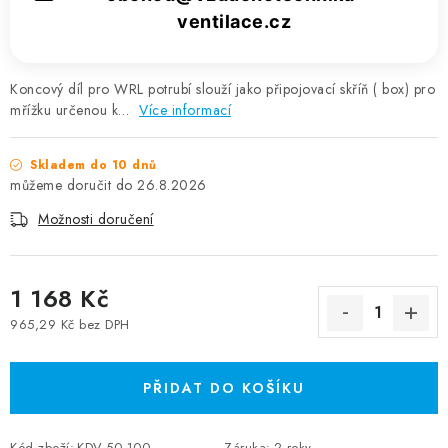
ventilace.cz
Koncový díl pro WRL potrubí slouží jako připojovací skříň ( box) pro
mřížku určenou k…
Více informací
Skladem do 10 dnů
26.8.2026
Možnosti doručení
1 168 Kč
965,29 Kč bez DPH
Měrná cena:
PŘIDAT DO KOŠÍKU
Kód zboží:
KDV.50.100
Záruka
:
2 roky