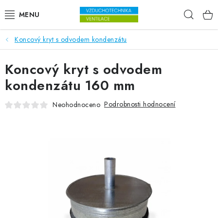
Přejít na obsah
Hleda
Koncový kryt s odvodem kondenzátu
VENTILÁTORY
Koncový kryt s odvodem
VZDUCHOTECHNIKA
kondenzátu 160 mm
REKUPERACE
Podrobnosti hodnocení
Neohodnoceno
TOPENÍ A CHLAZENÍ
ÚPRAVA VZDUCHU
FILTRY
ODVLHČOVAČE