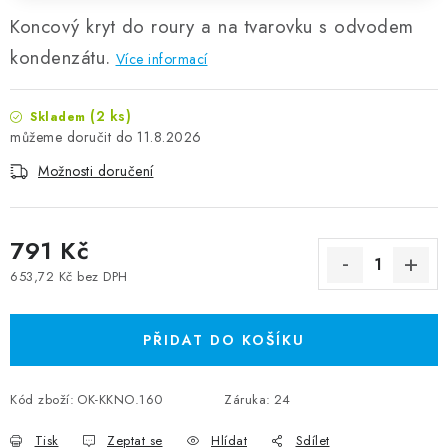
Koncový kryt do roury a na tvarovku s odvodem
kondenzátu.
Více informací
(2 ks)
Skladem
11.8.2026
Možnosti doručení
791 Kč
653,72 Kč bez DPH
Měrná cena:
PŘIDAT DO KOŠÍKU
Kód zboží:
OK-KKNO.160
Záruka
:
24
Tisk
Zeptat se
Hlídat
Sdílet