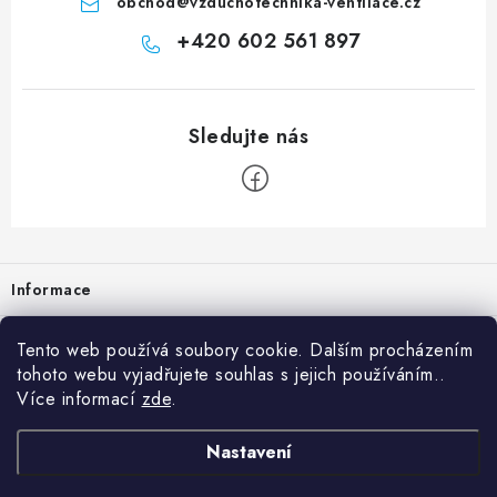
obchod
@
vzduchotechnika-ventilace.cz
+420 602 561 897
Zápatí
Informace
Prodejna
Tento web používá soubory cookie. Dalším procházením
tohoto webu vyjadřujete souhlas s jejich používáním..
Rady a tipy
Více informací
zde
.
Heuréka
Nastavení