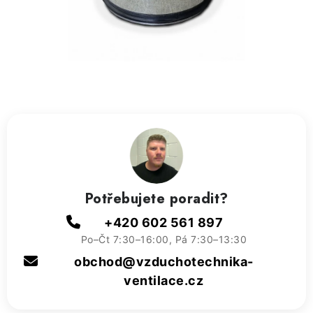
ZVLHČOVAČE VZDUCHU PRŮMYSLOVÉ
NAHŘÍVACÍ POLŠTÁŘEK S LÁVOVÝM PÍSKEM
VÝPRODEJ
O nás
Reference a zkušenosti
Rady a tipy
Doprava a platba
Kontakty
Potřebujete poradit?
+420 602 561 897
Po–Čt 7:30–16:00, Pá 7:30–13:30
obchod@vzduchotechnika-
ventilace.cz