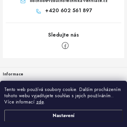
obchod
@
vzduchotechnika-ventilace.cz
+420 602 561 897
Zápatí
Informace
Prodejna
Tento web používá soubory cookie. Dalším procházením
tohoto webu vyjadřujete souhlas s jejich používáním..
Rady a tipy
Více informací
zde
.
Heuréka
Nastavení