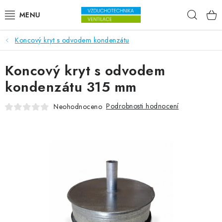
Přejít na obsah
Hleda
Koncový kryt s odvodem kondenzátu
VENTILÁTORY
Koncový kryt s odvodem
VZDUCHOTECHNIKA
kondenzátu 315 mm
REKUPERACE
Podrobnosti hodnocení
Neohodnoceno
TOPENÍ A CHLAZENÍ
ÚPRAVA VZDUCHU
FILTRY
ODVLHČOVAČE