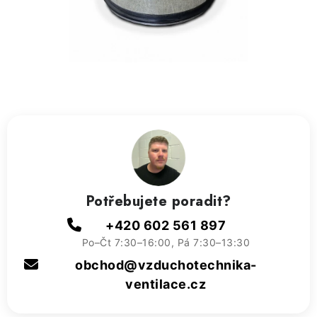
ZVLHČOVAČE VZDUCHU PRŮMYSLOVÉ
NAHŘÍVACÍ POLŠTÁŘEK S LÁVOVÝM PÍSKEM
VÝPRODEJ
O nás
Reference a zkušenosti
Rady a tipy
Doprava a platba
Kontakty
Potřebujete poradit?
+420 602 561 897
Po–Čt 7:30–16:00, Pá 7:30–13:30
obchod@vzduchotechnika-
ventilace.cz