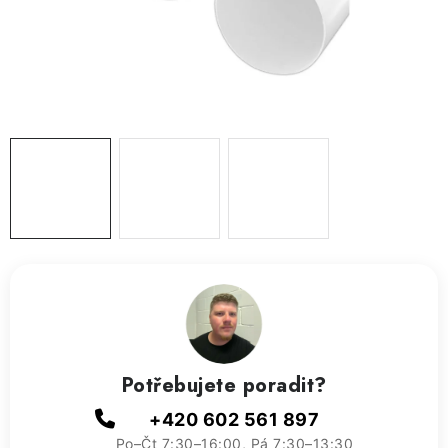
ZVLHČOVAČE VZDUCHU PRŮMYSLOVÉ
NAHŘÍVACÍ POLŠTÁŘEK S LÁVOVÝM PÍSKEM
VÝPRODEJ
O nás
Reference a zkušenosti
Rady a tipy
Doprava a platba
Kontakty
Potřebujete poradit?
+420 602 561 897
Po–Čt 7:30–16:00, Pá 7:30–13:30