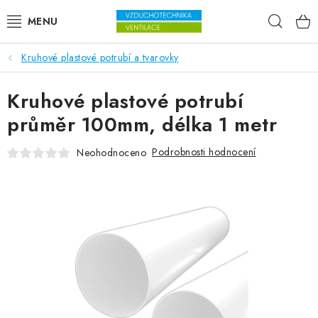
Přejít na obsah
Hleda
Kruhové plastové potrubí a tvarovky
VENTILÁTORY
Kruhové plastové potrubí
VZDUCHOTECHNIKA
průměr 100mm, délka 1 metr
REKUPERACE
Podrobnosti hodnocení
Neohodnoceno
TOPENÍ A CHLAZENÍ
ÚPRAVA VZDUCHU
FILTRY
ODVLHČOVAČE