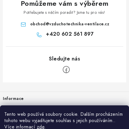
Pomůžeme vám s výběrem
Potřebujete s něčím poradit? Jsme tu pro vás!
obchod
@
vzduchotechnika-ventilace.cz
+420 602 561 897
Zápatí
Informace
Prodejna
Tento web používá soubory cookie. Dalším procházením
tohoto webu vyjadřujete souhlas s jejich používáním..
Rady a tipy
Více informací
zde
.