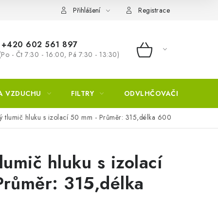
Přihlášení
Registrace
+420 602 561 897
(Po - Čt 7:30 - 16:00, Pá 7:30 - 13:30)
NÁKUPNÍ KOŠÍ
A VZDUCHU
FILTRY
ODVLHČOVAČE
ZVL
ý tlumič hluku s izolací 50 mm - Průměr: 315,délka 600
lumič hluku s izolací
Průměr: 315,délka