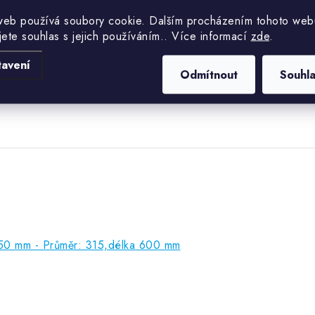
Hmotnost
web používá soubory cookie. Dalším procházením tohoto web
5
jete souhlas s jejich používáním.. Více informací
zde
.
Průměr
0
tavení
Odmítnout
Souhl
í 50 mm - Průměr: 315,délka 600 mm