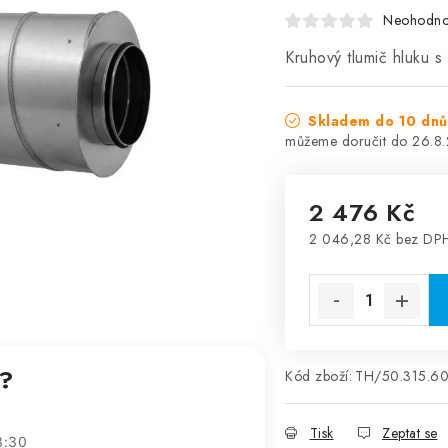
Neohodn
Kruhový tlumič hluku 
Skladem do 10 dnů
26.8
2 476 Kč
2 046,28 Kč bez DP
Měrná cena:
t?
Kód zboží:
TH/50.315.6
Tisk
Zeptat se
3:30