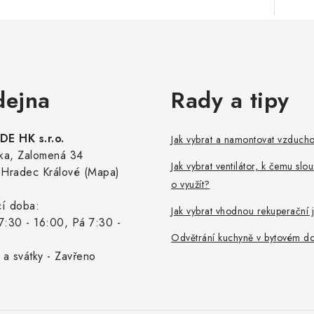
dejna
Rady a tipy
E HK s.r.o.
Jak vybrat a namontovat vzduch
ka, Zalomená 34
Jak vybrat ventilátor, k čemu slou
Hradec Králové (Mapa)
o využít?
cí doba:
Jak vybrat vhodnou rekuperační 
7:30 - 16:00, Pá 7:30 -
Odvětrání kuchyně v bytovém d
 a svátky - Zavřeno