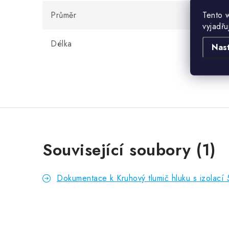
Tento 
Průměr
31
vyjadřu
Délka
60
Nas
Související soubory (1)
Dokumentace k Kruhový tlumič hluku s izolac