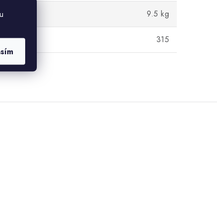
9.5 kg
u
315
asím