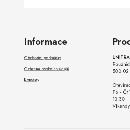
Zápatí
Informace
Pro
UNITRAD
Obchodní podmínky
Roudnič
Ochrana osobních údajů
500 02 
Kontakty
Otevíra
Po - Čt 
13:30
Víkendy