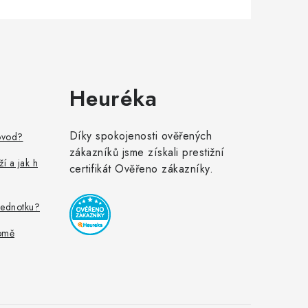
Heuréka
Díky spokojenosti ověřených
ovod?
zákazníků jsme získali prestižní
ží a jak h
certifikát Ověřeno zákazníky.
jednotku?
omě