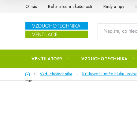
Přejít na obsah
O nás
Reference a zkušenosti
Rady a tipy
VENTILÁTORY
VZDUCHOTECHNIKA
Domů
Vzduchotechnika
Kruhové tlumiče hluku izol
mm