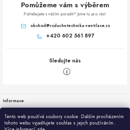
Pomůžeme vám s výběrem
Potřebujete s něčím poradit? Jsme tu pro vás!
obchod
@
vzduchotechnika-ventilace.cz
+420 602 561 897
Zápatí
Informace
Prodejna
Tento web používá soubory cookie. Dalším procházením
tohoto webu vyjadřujete souhlas s jejich používáním..
Rady a tipy
Více informací
zde
.