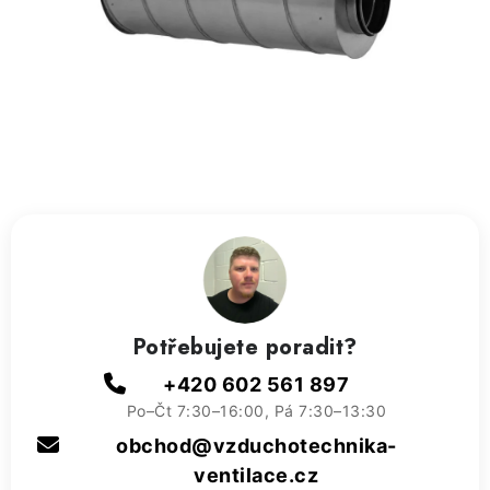
ZVLHČOVAČE VZDUCHU PRŮMYSLOVÉ
NAHŘÍVACÍ POLŠTÁŘEK S LÁVOVÝM PÍSKEM
VÝPRODEJ
O nás
Reference a zkušenosti
Rady a tipy
Doprava a platba
Kontakty
Potřebujete poradit?
+420 602 561 897
Po–Čt 7:30–16:00, Pá 7:30–13:30
obchod@vzduchotechnika-
ventilace.cz