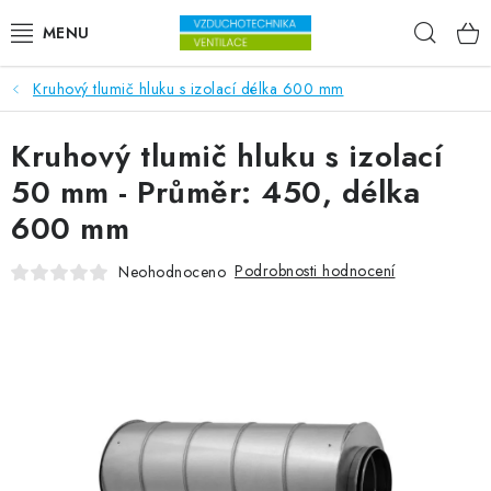
Přejít na obsah
Hleda
Kruhový tlumič hluku s izolací délka 600 mm
VENTILÁTORY
Kruhový tlumič hluku s izolací
VZDUCHOTECHNIKA
50 mm - Průměr: 450, délka
REKUPERACE
600 mm
TOPENÍ A CHLAZENÍ
Podrobnosti hodnocení
Neohodnoceno
ÚPRAVA VZDUCHU
FILTRY
ODVLHČOVAČE