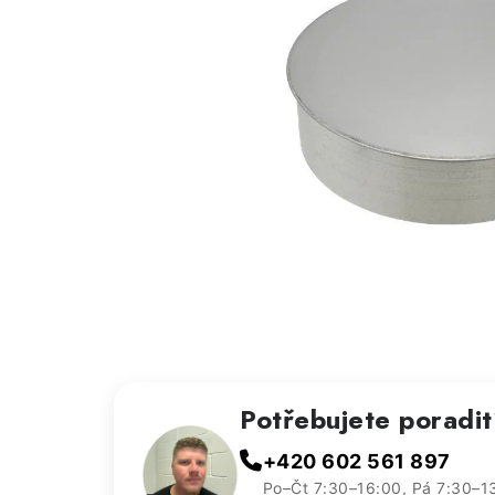
Potřebujete poradi
+420 602 561 897
Po–Čt 7:30–16:00, Pá 7:30–1