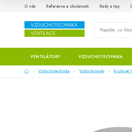
Přejít na obsah
O nás
Reference a zkušenosti
Rady a tipy
VENTILÁTORY
VZDUCHOTECHNIKA
Domů
Vzduchotechnika
Vzduchovody
Kruhové 