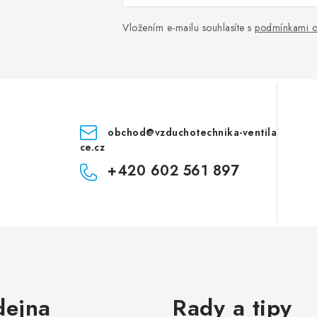
Vložením e-mailu souhlasíte s
podmínkami o
obchod
@
vzduchotechnika-ventila
ce.cz
+420 602 561 897
dejna
Rady a tipy