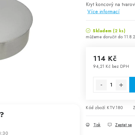
Kryt koncový na tvaro
Více informací
Skladem
(2 ks)
11.8.
114 Kč
94,21 Kč bez DPH
Měrná cena:
Kód zboží:
KTV.180
t?
Tisk
Zeptat se
3:30