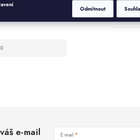
 kruhových tvarovek
Hmotnost
tavení
Odmítnout
Souhl
Průměr
80
váš e-mail
E-mail