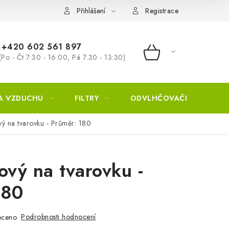
Přihlášení
Registrace
+420 602 561 897
(Po - Čt 7:30 - 16:00, Pá 7:30 - 13:30)
NÁKUPNÍ KOŠÍ
A VZDUCHU
FILTRY
ODVLHČOVAČE
ZVL
vý na tvarovku - Průměr: 180
ový na tvarovku -
180
Podrobnosti hodnocení
oceno