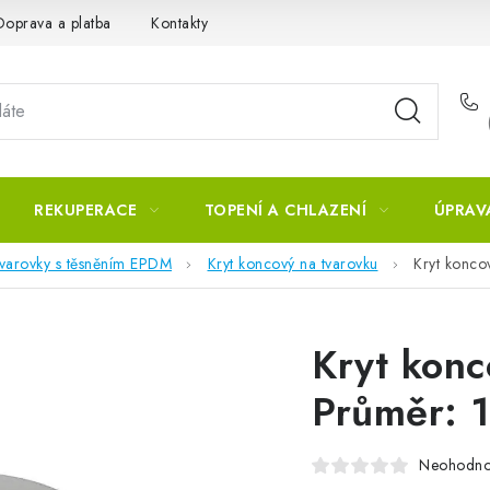
Doprava a platba
Kontakty
REKUPERACE
TOPENÍ A CHLAZENÍ
ÚPRAV
tvarovky s těsněním EPDM
Kryt koncový na tvarovku
Kryt konco
Kryt konc
Průměr: 
Neohodn