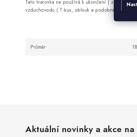
Tato tvarovka se používá k ukončení ( zaslepení )
Nas
vzduchovodu ( T-kus, oblouk a podobně)
Průměr
1
Aktuální novinky a akce na 