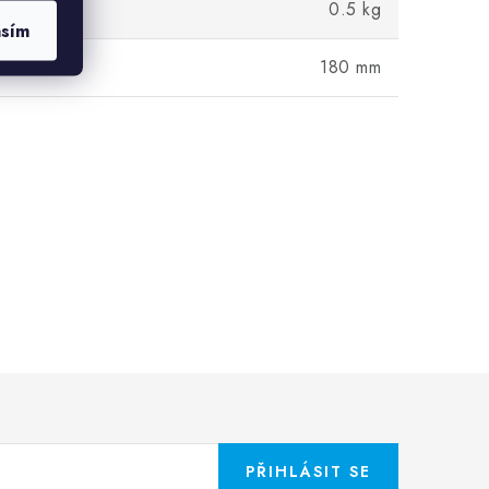
0.5 kg
asím
180 mm
PŘIHLÁSIT SE