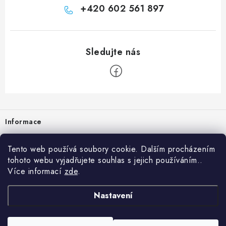
+420 602 561 897
Zápatí
Informace
Prodejna
Tento web používá soubory cookie. Dalším procházením
tohoto webu vyjadřujete souhlas s jejich používáním..
Rady a tipy
Více informací
zde
.
Heuréka
Nastavení
Copyright 2026
vzduchotechnika-ventilace
. Všechna práva vyhrazena.