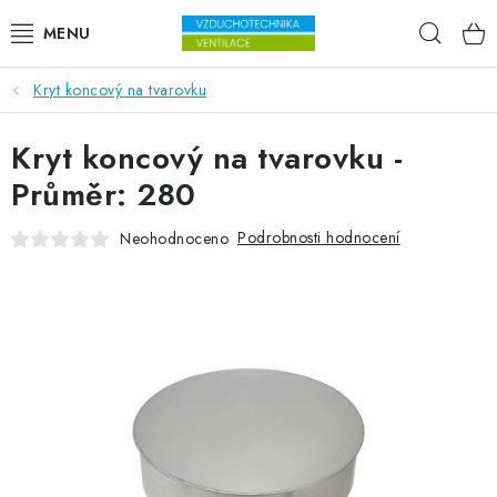
Přejít na obsah
Hleda
Kryt koncový na tvarovku
VENTILÁTORY
Kryt koncový na tvarovku -
VZDUCHOTECHNIKA
Průměr: 280
REKUPERACE
Podrobnosti hodnocení
Neohodnoceno
TOPENÍ A CHLAZENÍ
ÚPRAVA VZDUCHU
FILTRY
ODVLHČOVAČE