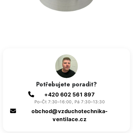
ZVLHČOVAČE VZDUCHU PRŮMYSLOVÉ
NAHŘÍVACÍ POLŠTÁŘEK S LÁVOVÝM PÍSKEM
VÝPRODEJ
O nás
Reference a zkušenosti
Rady a tipy
Doprava a platba
Kontakty
Potřebujete poradit?
+420 602 561 897
Po–Čt 7:30–16:00, Pá 7:30–13:30
obchod@vzduchotechnika-
ventilace.cz