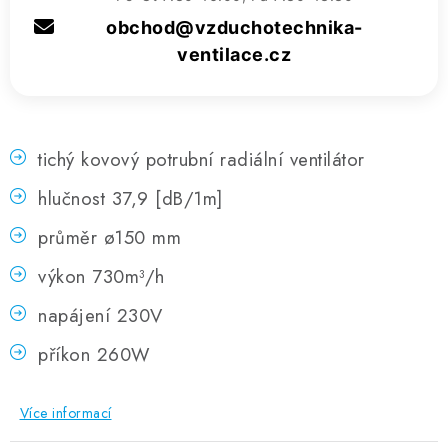
obchod@vzduchotechnika-
ventilace.cz
tichý kovový potrubní radiální ventilátor
hlučnost 37,9 [dB/1m]
průměr ø150 mm
výkon 730m³/h
napájení 230V
příkon 260W
Více informací