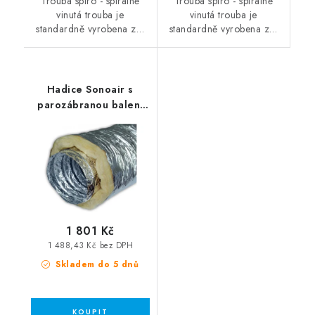
Trouba spiro - spirálně
Trouba spiro - spirálně
vinutá trouba je
vinutá trouba je
standardně vyrobena z…
standardně vyrobena z…
Hadice Sonoair s
parozábranou balení
10 bm - Průměr: 152
1 801 Kč
1 488,43 Kč bez DPH
Skladem do 5 dnů