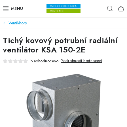
Přejít na obsah
Hleda
Ventilátory
VENTILÁTORY
Tichý kovový potrubní radiální
VZDUCHOTECHNIKA
ventilátor KSA 150-2E
REKUPERACE
Podrobnosti hodnocení
Neohodnoceno
TOPENÍ A CHLAZENÍ
ÚPRAVA VZDUCHU
FILTRY
ODVLHČOVAČE