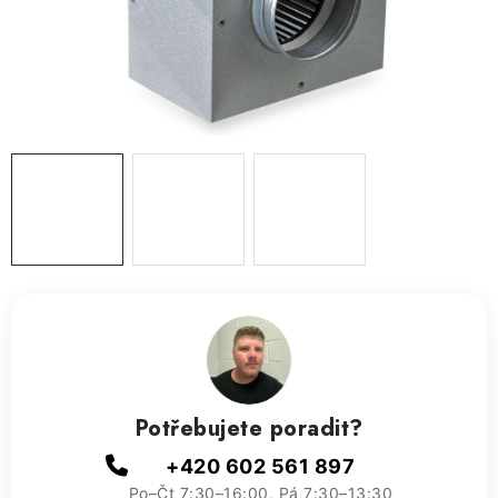
ZVLHČOVAČE VZDUCHU PRŮMYSLOVÉ
NAHŘÍVACÍ POLŠTÁŘEK S LÁVOVÝM PÍSKEM
VÝPRODEJ
O nás
Reference a zkušenosti
Rady a tipy
Doprava a platba
Kontakty
Potřebujete poradit?
+420 602 561 897
Po–Čt 7:30–16:00, Pá 7:30–13:30