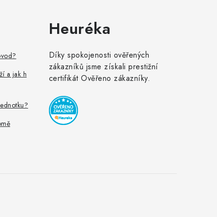
Heuréka
Díky spokojenosti ověřených
ovod?
zákazníků jsme získali prestižní
ží a jak h
certifikát Ověřeno zákazníky.
jednotku?
omě