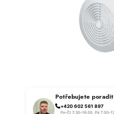
Potřebujete poradi
+420 602 561 897
Po–Čt 7:30–16:00, Pá 7:30–1