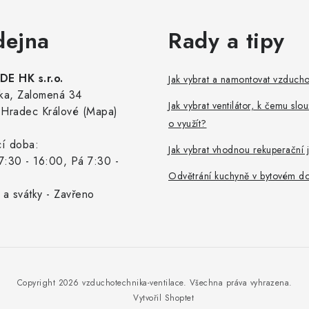
dejna
Rady a tipy
E HK s.r.o.
Jak vybrat a namontovat vzduch
ka, Zalomená 34
Jak vybrat ventilátor, k čemu slou
Hradec Králové (Mapa)
o využít?
cí doba:
Jak vybrat vhodnou rekuperační 
7:30 - 16:00, Pá 7:30 -
Odvětrání kuchyně v bytovém d
 a svátky - Zavřeno
Copyright 2026
vzduchotechnika-ventilace
. Všechna práva vyhrazena.
Vytvořil Shoptet