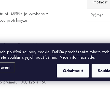
Hmotnost
trubí. Mřížka je vyrobena z
Průměr
kou proti hmyzu.
. Univerzální použití.
web používá soubory cookie. Dalším procházením tohoto web
jete souhlas s jejich používáním.. Více informací
zde
.
tavení
Odmítnout
Souhl
áž. Snadné upevnění
 o průměru 100, 125 a 150