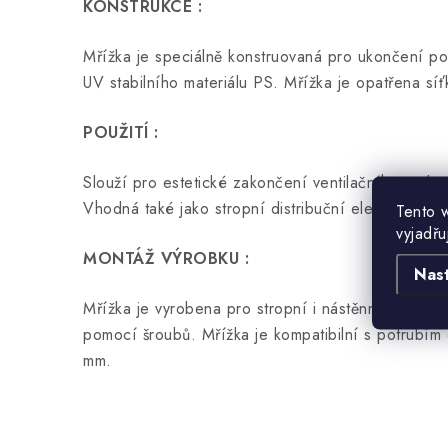
KONSTRUKCE :
Mřížka je speciálně konstruovaná pro ukončení po
UV stabilního materiálu PS. Mřížka je opatřena síť
POUŽITÍ :
Slouží pro estetické zakončení ventilačního vedení
Vhodná také jako stropní distribuční element.
Tento 
vyjadřu
MONTÁŽ VÝROBKU :
Nas
Mřížka je vyrobena pro stropní i nástěnnou mont
pomocí šroubů. Mřížka je kompatibilní s potrubím
mm.