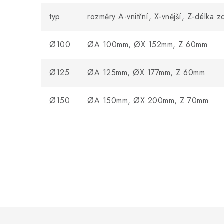
typ
rozměry A-vnitřní, X-vnější, Z-délka 
Ø100
ØA 100mm, ØX 152mm, Z 60mm
Ø125
ØA 125mm, ØX 177mm, Z 60mm
Ø150
ØA 150mm, ØX 200mm, Z 70mm