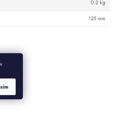
0.2 kg
125 mm
u
asím