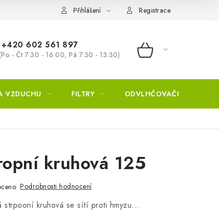
Přihlášení
Registrace
+420 602 561 897
(Po - Čt 7:30 - 16:00, Pá 7:30 - 13:30)
NÁKUPNÍ KOŠÍ
A VZDUCHU
FILTRY
ODVLHČOVAČE
ZVL
ropní kruhová 125
Podrobnosti hodnocení
oceno
á strpooní kruhová se sítí proti hmyzu...