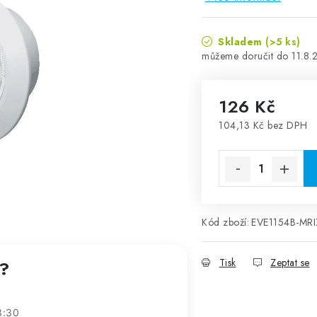
Skladem
(>5 ks)
11.8.
126 Kč
104,13 Kč bez DPH
Měrná cena:
Kód zboží:
EVE1154B-MR
Tisk
Zeptat se
t?
3:30