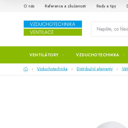
Přejít na obsah
O nás
Reference a zkušenosti
Rady a tipy
VENTILÁTORY
VZDUCHOTECHNIKA
Domů
Vzduchotechnika
Distribuční elementy
Vět