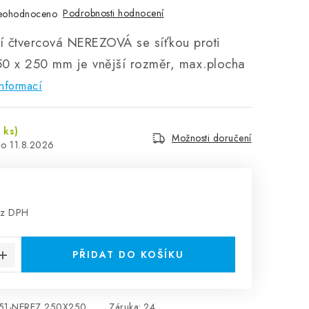
Podrobnosti hodnocení
eohodnoceno
cí čtvercová NEREZOVÁ se síťkou proti
0 x 250 mm je vnější rozměr, max.plocha
nformací
 ks)
Možnosti doručení
11.8.2026
ez DPH
:
PŘIDAT DO KOŠÍKU
51-NEREZ 250X250
Záruka
:
24