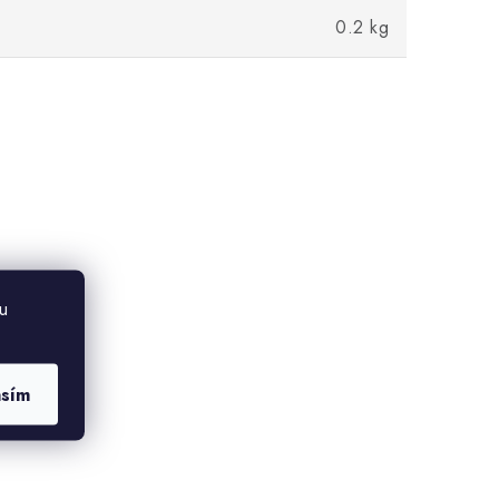
0.2 kg
u
asím