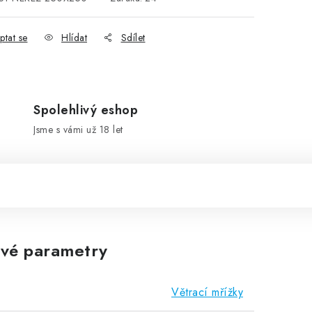
ptat se
Hlídat
Sdílet
Spolehlivý eshop
Jsme s vámi už 18 let
vé parametry
Větrací mřížky