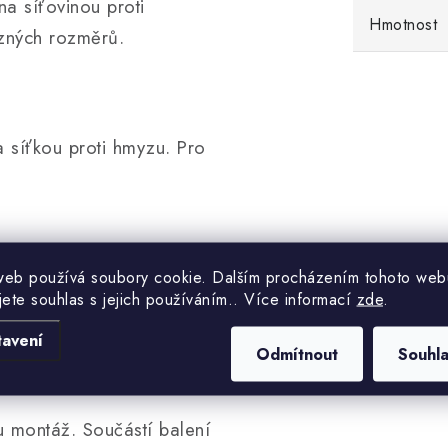
na síťovinou proti
Hmotnost
zných rozměrů.
 síťkou proti hmyzu. Pro
web používá soubory cookie. Dalším procházením tohoto web
 vedení, univerzální dle
jete souhlas s jejich používáním.. Více informací
zde
.
o stropní aplikace.
tavení
Odmítnout
Souhl
u montáž. Součástí balení