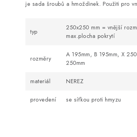
je sada šroubů a hmoždinek. Použiti pro vni
250x250 mm = vnější rozm
typ
max.plocha pokrytí
A 195mm, B 195mm, X 25
rozměry
250mm
materiál
NEREZ
provedení
se síťkou proti hmyzu