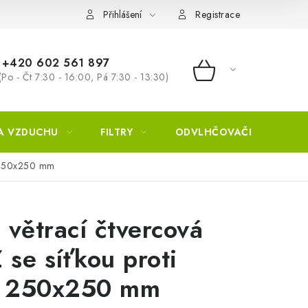
Přihlášení
Registrace
+420 602 561 897
(Po - Čt 7:30 - 16:00, Pá 7:30 - 13:30)
NÁKUPNÍ KOŠÍ
A VZDUCHU
FILTRY
ODVLHČOVAČE
ZVL
u 250x250 mm
 větrací čtvercová
se síťkou proti
 250x250 mm