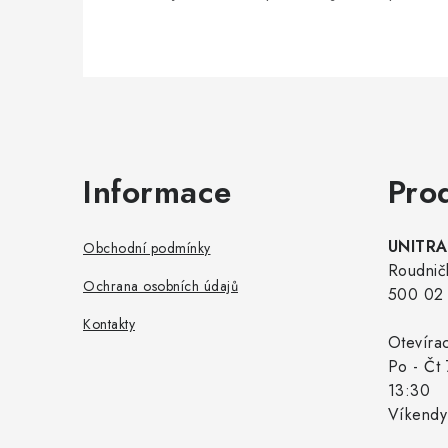
Zápatí
Informace
Pro
UNITRAD
Obchodní podmínky
Roudnič
Ochrana osobních údajů
500 02 
Kontakty
Otevíra
Po - Čt 
13:30
Víkendy