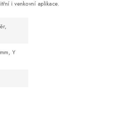
třní i venkovní aplikace.
ěr,
0mm, Y