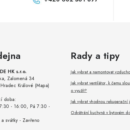
dejna
Rady a tipy
E HK s.r.o.
Jak vybrat a namontovat vzduch
ka, Zalomená 34
Jak vybrat ventilátor, k čemu slou
Hradec Králové (Mapa)
o využít?
cí doba:
Jak vybrat vhodnou rekuperační 
7:30 - 16:00, Pá 7:30 -
Odvětrání kuchyně v bytovém d
 a svátky - Zavřeno