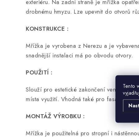
exteriéru. Na zadní straně je mřížka opatře
drobnému hmyzu. Lze upevnit do otvorů rů
KONSTRUKCE :
Mřížka je vyrobena z Nerezu a je vybavena
snadnější instalaci má po obvodu otvory.
POUŽITÍ :
Tento 
Slouží pro estetické zakončení ventilačního
vyjadřu
místa využití. Vhodná také pro fasádní, neb
Nas
MONTÁŽ VÝROBKU :
Mřížka je použitelná pro stropní i nástěnno