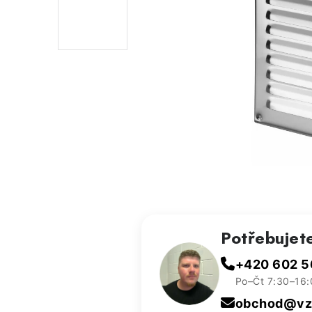
Potřebujet
+420 602 5
Po–Čt 7:30–16:
obchod@vzd