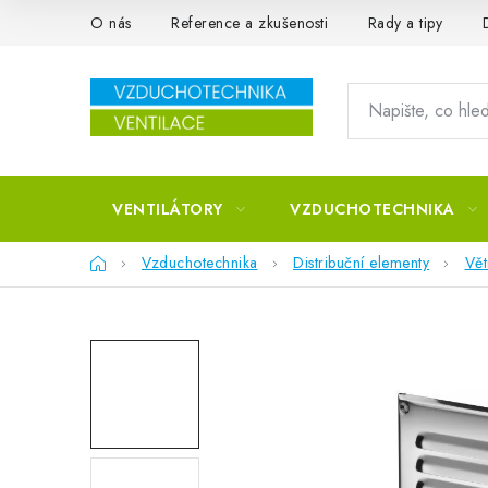
Přejít na obsah
O nás
Reference a zkušenosti
Rady a tipy
VENTILÁTORY
VZDUCHOTECHNIKA
Domů
Vzduchotechnika
Distribuční elementy
Vět