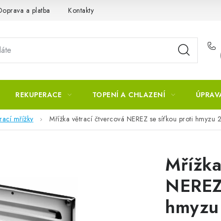
Doprava a platba
Kontakty
REKUPERACE
TOPENÍ A CHLAZENÍ
ÚPRAV
rací mřížky
Mřížka větrací čtvercová NEREZ se síťkou proti hmyz
Mřížka
NEREZ 
hmyzu