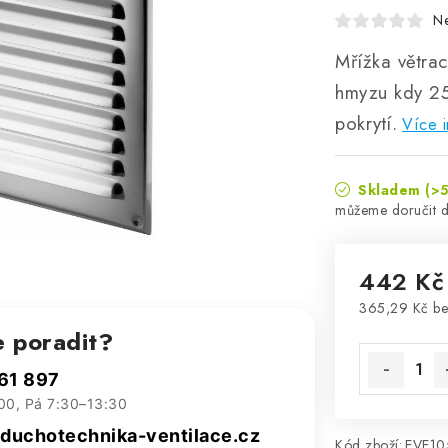
N
Mřížka větra
hmyzu kdy 25
pokrytí.
Více i
Skladem
(>5
442 Kč
365,29 Kč b
Měrná cena
e poradit?
61 897
00, Pá 7:30–13:30
uchotechnika-ventilace.cz
Kód zboží:
EVE10