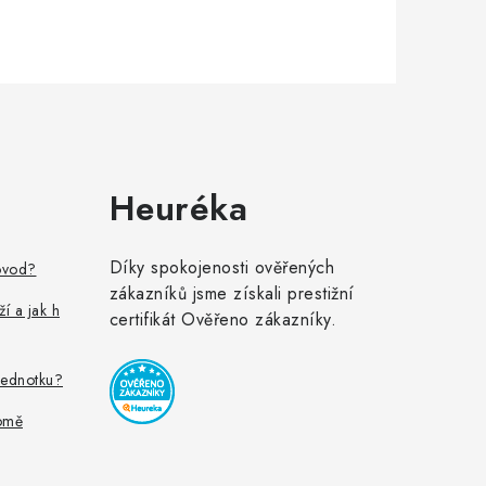
Heuréka
Díky spokojenosti ověřených
ovod?
zákazníků jsme získali prestižní
ží a jak h
certifikát Ověřeno zákazníky.
jednotku?
omě