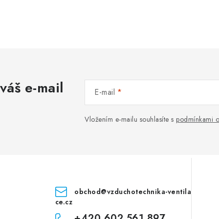
váš e-mail
E-mail
Vložením e-mailu souhlasíte s
podmínkami o
obchod
@
vzduchotechnika-ventila
ce.cz
+420 602 561 897