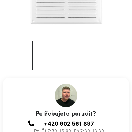
ZVLHČOVAČE VZDUCHU PRŮMYSLOVÉ
NAHŘÍVACÍ POLŠTÁŘEK S LÁVOVÝM PÍSKEM
VÝPRODEJ
O nás
Reference a zkušenosti
Rady a tipy
Doprava a platba
Kontakty
Potřebujete poradit?
+420 602 561 897
Po–Čt 7:30–16:00, Pá 7:30–13:30