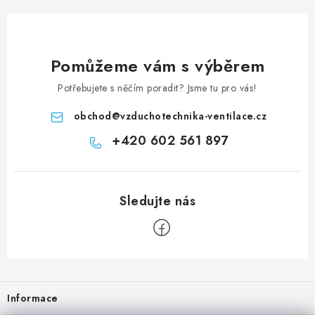
Pomůžeme vám s výběrem
Potřebujete s něčím poradit? Jsme tu pro vás!
obchod
@
vzduchotechnika-ventilace.cz
+420 602 561 897
Zápatí
Informace