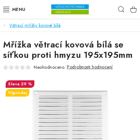
Přejít na obsah
Hleda
Větrací mřížky kovové bílé
VENTILÁTORY
Mřížka větrací kovová bílá se
VZDUCHOTECHNIKA
síťkou proti hmyzu 195x195mm
REKUPERACE
Podrobnosti hodnocení
Neohodnoceno
TOPENÍ A CHLAZENÍ
29 %
ÚPRAVA VZDUCHU
Výprodej
FILTRY
ODVLHČOVAČE