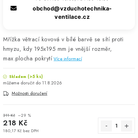
obchod@vzduchotechnika-
ventilace.cz
Mřížka větrací kovová v bílé barvě se sítí proti
hmyzu, kdy 195x195 mm je vnější rozměr,
max.plocha pokrytí
Více informací
(>5 ks)
Skladem
11.8.2026
Možnosti doručení
311 Kč
–29 %
218 Kč
180,17 Kč bez DPH
Měrná cena: