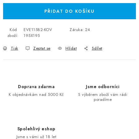
PŘIDAT DO KOŠÍKU
Kód
EVE11582-KOV
Záruka
:
24
zboží:
195X195
Tisk
Zeptat se
Hlídat
Sdílet
Doprava zdarma
Jsme odborníci
K objednávkám nad 5000 Kč
S výběrem zboží vám rádi
poradíme
Spolehlivý eshop
Jsme s vámi už 18 let