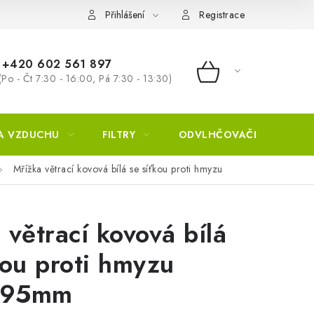
Přihlášení
Registrace
+420 602 561 897
(Po - Čt 7:30 - 16:00, Pá 7:30 - 13:30)
NÁKUPNÍ KOŠÍ
A VZDUCHU
FILTRY
ODVLHČOVAČE
ZVL
Mřížka větrací kovová bílá se síťkou proti hmyzu
 větrací kovová bílá
kou proti hmyzu
295mm