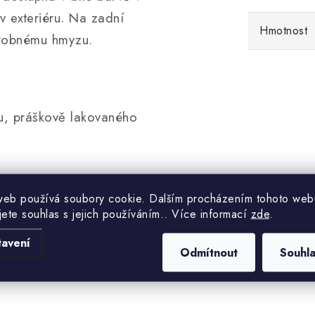
 v exteriéru. Na zadní
Hmotnost
 drobnému hmyzu.
u, práškově lakovaného
web používá soubory cookie. Dalším procházením tohoto web
jete souhlas s jejich používáním.. Více informací
zde
.
bjektů, jako jsou
y, sklady, garáže apod.
tavení
Odmítnout
Souhl
tilačního vedení.