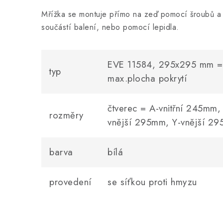
Mřížka se montuje přímo na zeď pomocí šroubů a 
součástí balení, nebo pomocí lepidla.
EVE 11584, 295x295 mm = 
typ
max.plocha pokrytí
čtverec = A-vnitřní 245mm,
rozměry
vnější 295mm, Y-vnější 2
barva
bílá
provedení
se síťkou proti hmyzu