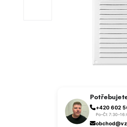
Potřebujet
+420 602 5
Po–Čt 7:30–16:
obchod@vzd