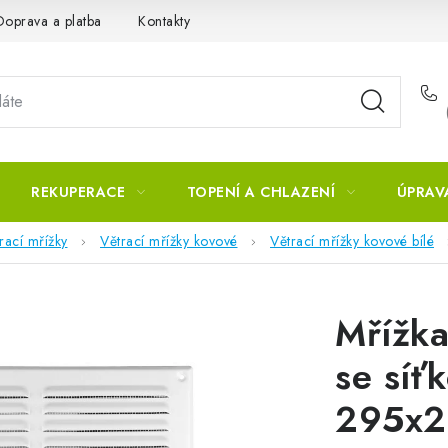
Doprava a platba
Kontakty
REKUPERACE
TOPENÍ A CHLAZENÍ
ÚPRAV
rací mřížky
Větrací mřížky kovové
Větrací mřížky kovové bílé
Mřížka
se síť
295x