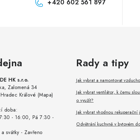
+420 602 561 897
dejna
Rady a tipy
E HK s.r.o.
Jak vybrat a namontovat vzduch
ka, Zalomená 34
Jak vybrat ventilátor, k čemu slou
Hradec Králové (Mapa)
o využít?
cí doba:
Jak vybrat vhodnou rekuperační 
7:30 - 16:00, Pá 7:30 -
Odvětrání kuchyně v bytovém d
 a svátky - Zavřeno