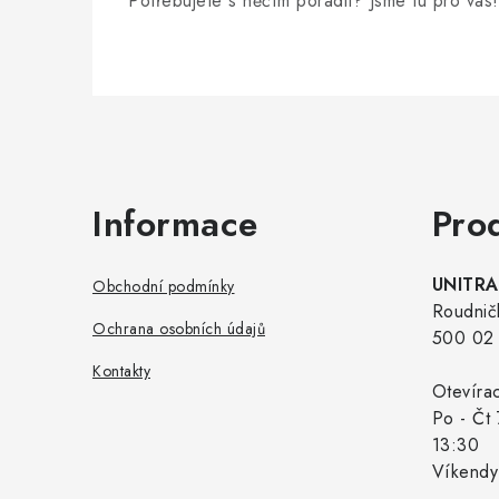
Potřebujete s něčím poradit? Jsme tu pro vás!
Zápatí
Informace
Pro
UNITRAD
Obchodní podmínky
Roudnič
Ochrana osobních údajů
500 02 
Kontakty
Otevíra
Po - Čt 
13:30
Víkendy