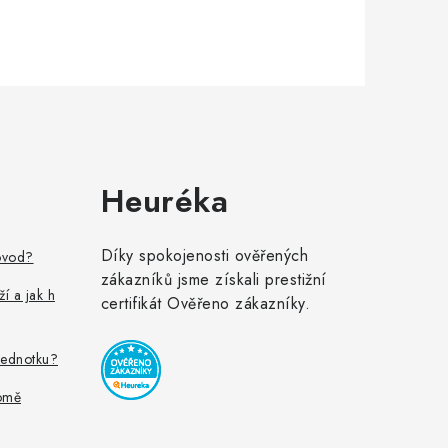
Heuréka
Díky spokojenosti ověřených
ovod?
zákazníků jsme získali prestižní
ží a jak h
certifikát Ověřeno zákazníky.
jednotku?
omě