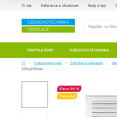
Přejít na obsah
O nás
Reference a zkušenosti
Rady a tipy
VENTILÁTORY
VZDUCHOTECHNIKA
Domů
Vzduchotechnika
Distribuční elementy
Vět
295x295mm
30 %
Výprodej