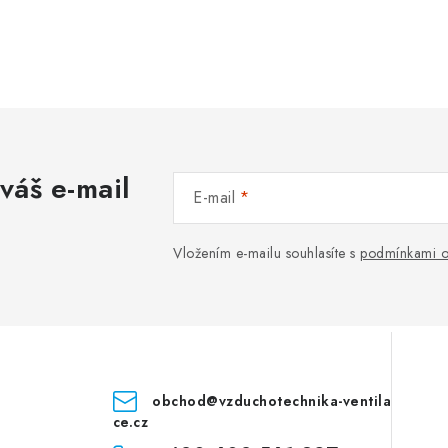
váš e-mail
E-mail
Vložením e-mailu souhlasíte s
podmínkami o
obchod
@
vzduchotechnika-ventila
ce.cz