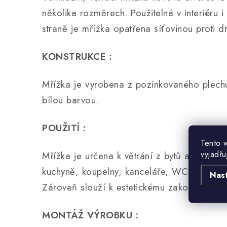
několika rozměrech. Použitelná v interiéru i
straně je mřížka opatřena síťovinou proti
KONSTRUKCE :
Mřížka je vyrobena z pozinkovaného plech
bílou barvou.
POUŽITÍ :
Tento 
vyjadřu
Mřížka je určena k větrání z bytů a jiných o
kuchyně, koupelny, kanceláře, WC, prodejn
Nas
Zároveň slouží k estetickému zakončení ven
MONTÁŽ VÝROBKU :