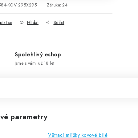
584-KOV 295X295
Záruka
:
24
ptat se
Hlídat
Sdílet
Spolehlivý eshop
Jsme s vámi už 18 let
vé parametry
Větrací mřížky kovové bílé