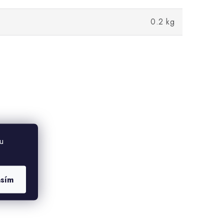
0.2 kg
u
asím